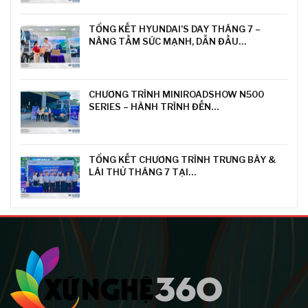
TỔNG KẾT HYUNDAI’S DAY THÁNG 7 –
NÂNG TẦM SỨC MẠNH, DẪN ĐẦU…
CHƯƠNG TRÌNH MINIROADSHOW N500
SERIES – HÀNH TRÌNH ĐẾN…
TỔNG KẾT CHƯƠNG TRÌNH TRƯNG BÀY &
LÁI THỬ THÁNG 7 TẠI…