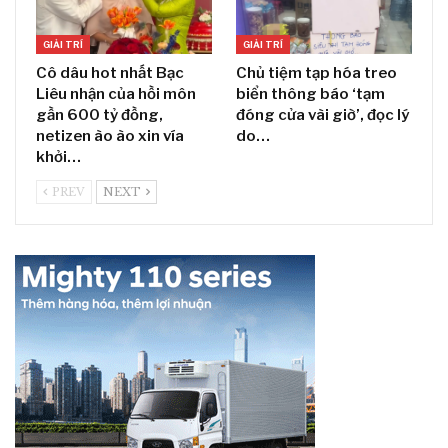
GIẢI TRÍ
GIẢI TRÍ
Cô dâu hot nhất Bạc
Chủ tiệm tạp hóa treo
Liêu nhận của hồi môn
biển thông báo ‘tạm
gần 600 tỷ đồng,
đóng cửa vài giờ’, đọc lý
netizen ào ào xin vía
do…
khởi…
PREV
NEXT