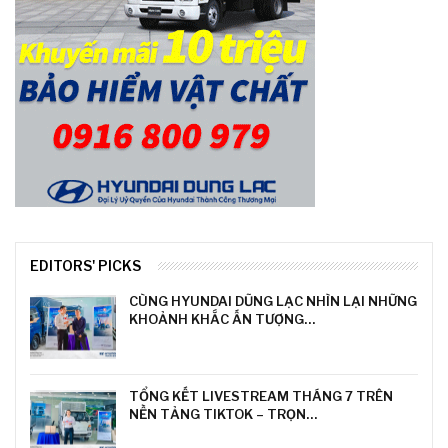
EDITORS' PICKS
CÙNG HYUNDAI DŨNG LẠC NHÌN LẠI NHỮNG
KHOẢNH KHẮC ẤN TƯỢNG…
TỔNG KẾT LIVESTREAM THÁNG 7 TRÊN
NỀN TẢNG TIKTOK – TRỌN…