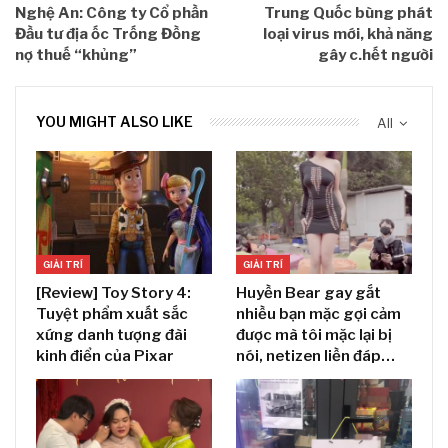
Nghệ An: Công ty Cổ phần
Trung Quốc bùng phát
Đầu tư địa ốc Trống Đồng
loại virus mới, khả năng
nợ thuế “khủng”
gây c.hết người
YOU MIGHT ALSO LIKE
All
GIẢI TRÍ
GIẢI TRÍ
[Review] Toy Story 4:
Huyền Bear gay gắt
Tuyệt phẩm xuất sắc
nhiều bạn mặc gợi cảm
xứng danh tượng đài
được mà tôi mặc lại bị
kinh điển của Pixar
nói, netizen liền đáp…