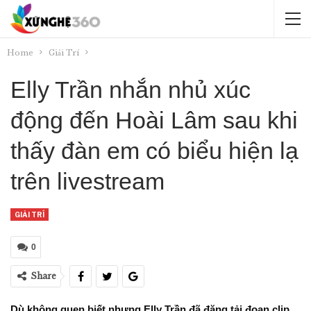
Home
Giải Trí
Elly Trần nhắn nhủ xúc
động đến Hoài Lâm sau khi
thấy đàn em có biểu hiện lạ
trên livestream
GIẢI TRÍ
0
Share
Dù không quen biết nhưng Elly Trần đã đăng tải đoạn clip