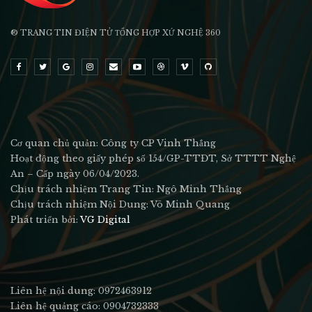
® TRANG TIN ĐIỆN TỬ ТỔNG HỢP XỨ NGHỆ 360
Cơ quan chủ quản: Công ty CP Vinh Thắng
Hoạt động theo giấy phép số 154/GP-TTĐT, Sở TTTT Nghệ
An – Cấp ngày 06/04/2023.
Chịu trách nhiệm Trang Tin: Ngô Minh Thắng
Chịu trách nhiệm Nội Dung: Võ Minh Quang
Phát triển bởi:
VG Digital
Liên hệ nội dung: 0972463912
Liên hệ quảng cáo: 0904732333