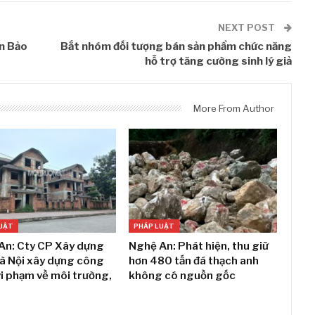
NEXT POST
ện Bảo
Bắt nhóm đối tượng bán sản phẩm chức năng
hỗ trợ tăng cường sinh lý giả
More From Author
UẬT
PHÁP LUẬT
An: Cty CP Xây dựng
Nghệ An: Phát hiện, thu giữ
Hà Nội xây dựng công
hơn 480 tấn đá thạch anh
vi phạm về môi trường,
không có nguồn gốc