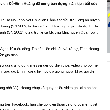
nh viên Đỗ Đình Hoàng đã cùng bạn dựng màn kịch bắt cóc
(Tp.Hà Nội) cho biết Cơ quan Cảnh sát điều tra Công an huyện
ệt Hoàng (SN 2003, trú tại xã Cam Thượng, huyện Ba Vì, Tp.Hà
ạnh (SN 2001), cùng trú tại xã Mường Min, huyện Quan Sơn,
nh 10 triệu đồng. Do cần tiền chi tiêu và trả nợ, Đình Hoàng
ền gia đình.
i sử dụng ứng dụng messenger gọi điện thoại video cho bố mẹ
ền. Sau đó, Đình Hoàng liên tục giả giọng người khác gọi điện
oàng nhờ Việt Hoàng chụp và quay nhiều video ghi lại hình ảnh
g trên Facebook, hạn chế gọi điện thoại về cho bố mẹ, tuyệt