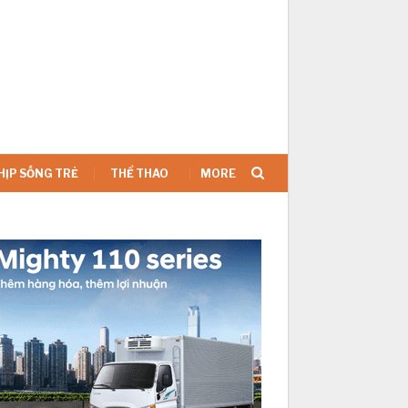
SIGN IN
HỊP SỐNG TRẺ
THỂ THAO
MORE