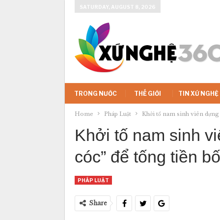
SATURDAY, AUGUST 8, 2026
TRONG NƯỚC
THẾ GIỚI
TIN XỨ NGHỆ
Home
Pháp Luật
Khởi tố nam sinh viên dựng 
Khởi tố nam sinh vi
cóc” để tống tiền b
PHÁP LUẬT
Share