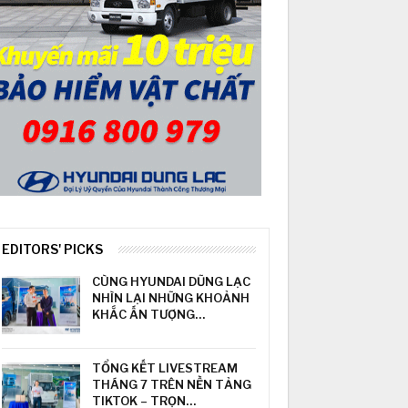
EDITORS' PICKS
CÙNG HYUNDAI DŨNG LẠC
NHÌN LẠI NHỮNG KHOẢNH
KHẮC ẤN TƯỢNG…
TỔNG KẾT LIVESTREAM
THÁNG 7 TRÊN NỀN TẢNG
TIKTOK – TRỌN…