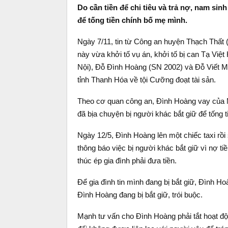
Do cần tiền để chi tiêu và trả nợ, nam si
để tống tiền chính bố mẹ mình.
Ngày 7/11, tin từ Công an huyện Thạch Thất 
này vừa khởi tố vụ án, khởi tố bị can Tạ Vi
Nội), Đỗ Đình Hoàng (SN 2002) và Đỗ Viết M
tỉnh Thanh Hóa về tội Cưỡng đoạt tài sản.
Theo cơ quan công an, Đình Hoàng vay của Mạ
đã bịa chuyện bị người khác bắt giữ để tống ti
Ngày 12/5, Đình Hoàng lên một chiếc taxi rồ
thông báo việc bị người khác bắt giữ vì nợ ti
thúc ép gia đình phải đưa tiền.
Để gia đình tin mình đang bị bắt giữ, Đình H
Đình Hoàng đang bị bắt giữ, trói buộc.
Mạnh tư vấn cho Đình Hoàng phải tắt hoạt độn