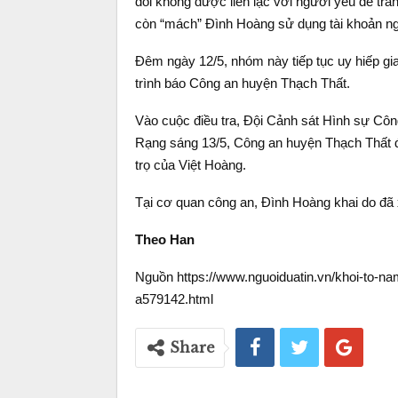
đối không được liên lạc với người yêu để trán
còn “mách” Đình Hoàng sử dụng tài khoản ngâ
Đêm ngày 12/5, nhóm này tiếp tục uy hiếp gia
trình báo Công an huyện Thạch Thất.
Vào cuộc điều tra, Đội Cảnh sát Hình sự Côn
Rạng sáng 13/5, Công an huyện Thạch Thất đ
trọ của Việt Hoàng.
Tại cơ quan công an, Đình Hoàng khai do đã xi
Theo Han
Nguồn https://www.nguoiduatin.vn/khoi-to-na
a579142.html
Share