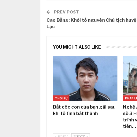
PREV POST
Cao Bằng: Khởi tố nguyên Chủ tịch huy
Lạc
YOU MIGHT ALSO LIKE
THỜI SỰ
PHÁP L
Bắt cóc con của bạn gái sau
Nghệ 
khi tỏ tình bất thành
số 3 
trình 
tiến…
PREV
NEXT