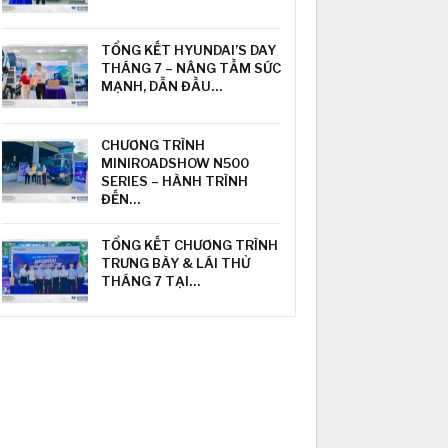
TỔNG KẾT HYUNDAI’S DAY
THÁNG 7 – NÂNG TẦM SỨC
MẠNH, DẪN ĐẦU…
CHƯƠNG TRÌNH
MINIROADSHOW N500
SERIES – HÀNH TRÌNH
ĐẾN…
TỔNG KẾT CHƯƠNG TRÌNH
TRƯNG BÀY & LÁI THỬ
THÁNG 7 TẠI…