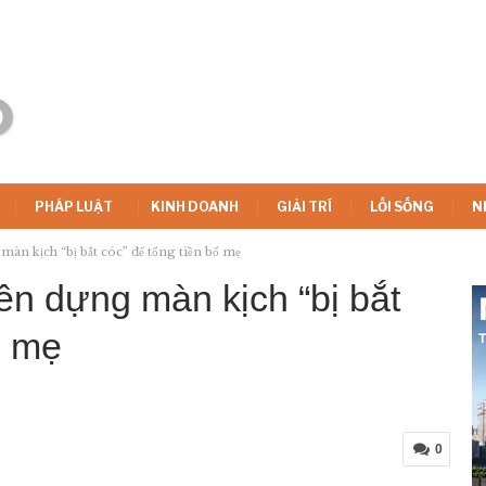
PHÁP LUẬT
KINH DOANH
GIẢI TRÍ
LỐI SỐNG
N
màn kịch “bị bắt cóc” để tống tiền bố mẹ
ên dựng màn kịch “bị bắt
ố mẹ
0