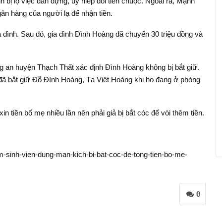
h bị lộ việc dàn dựng, uy hiếp đòi tiền chuộc. Ngoài ra, Mạnh
n hàng của người lạ để nhận tiền.
 đình. Sau đó, gia đình Đình Hoàng đã chuyển 30 triệu đồng và
g an huyện Thạch Thất xác định Đình Hoàng không bị bắt giữ.
ã bắt giữ Đỗ Đình Hoàng, Tạ Việt Hoàng khi họ đang ở phòng
n tiền bố mẹ nhiều lần nên phải giả bị bắt cóc để vòi thêm tiền.
m-sinh-vien-dung-man-kich-bi-bat-coc-de-tong-tien-bo-me-
0