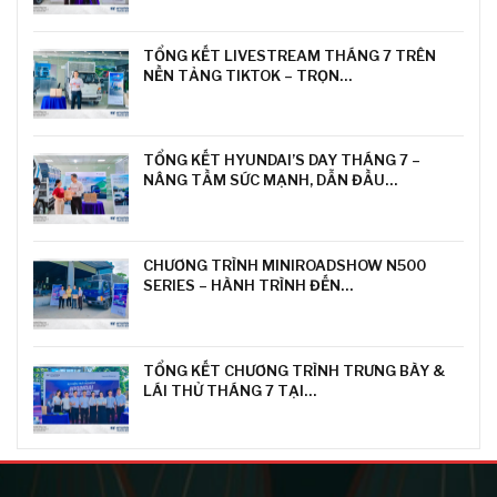
TỔNG KẾT LIVESTREAM THÁNG 7 TRÊN
NỀN TẢNG TIKTOK – TRỌN…
TỔNG KẾT HYUNDAI’S DAY THÁNG 7 –
NÂNG TẦM SỨC MẠNH, DẪN ĐẦU…
CHƯƠNG TRÌNH MINIROADSHOW N500
SERIES – HÀNH TRÌNH ĐẾN…
TỔNG KẾT CHƯƠNG TRÌNH TRƯNG BÀY &
LÁI THỬ THÁNG 7 TẠI…