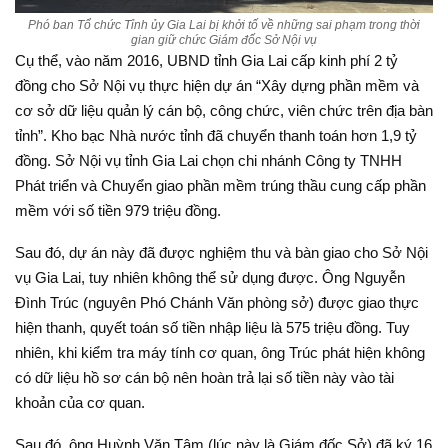
Phó ban Tổ chức Tỉnh ủy Gia Lai bị khởi tố về những sai phạm trong thời
gian giữ chức Giám đốc Sở Nội vụ
Cụ thể, vào năm 2016, UBND tỉnh Gia Lai cấp kinh phí 2 tỷ
đồng cho Sở Nội vụ thực hiện dự án “Xây dựng phần mềm và
cơ sở dữ liệu quản lý cán bộ, công chức, viên chức trên địa bàn
tỉnh”. Kho bạc Nhà nước tỉnh đã chuyển thanh toán hơn 1,9 tỷ
đồng. Sở Nội vụ tỉnh Gia Lai chọn chi nhánh Công ty TNHH
Phát triển và Chuyển giao phần mềm trúng thầu cung cấp phần
mềm với số tiền 979 triệu đồng.
Sau đó, dự án này đã được nghiệm thu và bàn giao cho Sở Nội
vụ Gia Lai, tuy nhiên không thể sử dụng được. Ông Nguyễn
Đình Trúc (nguyên Phó Chánh Văn phòng sở) được giao thực
hiện thanh, quyết toán số tiền nhập liệu là 575 triệu đồng. Tuy
nhiên, khi kiểm tra máy tính cơ quan, ông Trúc phát hiện không
có dữ liệu hồ sơ cán bộ nên hoàn trả lại số tiền này vào tài
khoản của cơ quan.
Sau đó, ông Huỳnh Văn Tâm (lúc này là Giám đốc Sở) đã ký 16