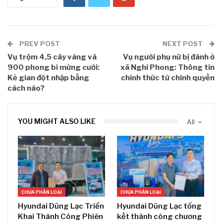
PREV POST
NEXT POST
Vụ trộm 4,5 cây vàng và
Vụ người phụ nữ bị đánh ở
900 phong bì mừng cưới:
xã Nghi Phong: Thông tin
Kẻ gian đột nhập bằng
chính thức từ chính quyền
cách nào?
YOU MIGHT ALSO LIKE
All
CHƯA PHÂN LOẠI
CHƯA PHÂN LOẠI
Hyundai Dũng Lạc Triển
Hyundai Dũng Lạc tổng
Khai Thành Công Phiên
kết thành công chương