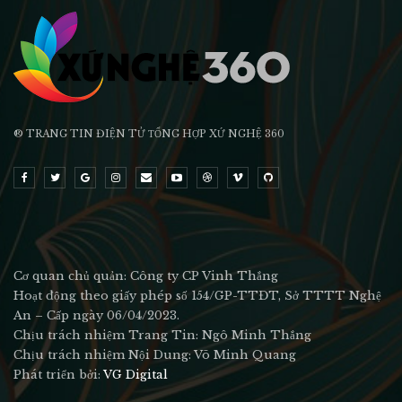
® TRANG TIN ĐIỆN TỬ ТỔNG HỢP XỨ NGHỆ 360
Cơ quan chủ quản: Công ty CP Vinh Thắng
Hoạt động theo giấy phép số 154/GP-TTĐT, Sở TTTT Nghệ
An – Cấp ngày 06/04/2023.
Chịu trách nhiệm Trang Tin: Ngô Minh Thắng
Chịu trách nhiệm Nội Dung: Võ Minh Quang
Phát triển bởi:
VG Digital