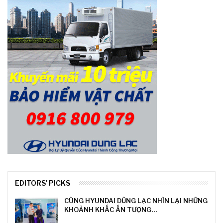
EDITORS' PICKS
CÙNG HYUNDAI DŨNG LẠC NHÌN LẠI NHỮNG
KHOẢNH KHẮC ẤN TƯỢNG…