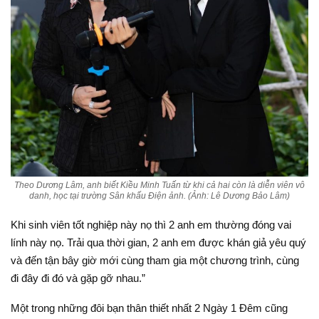
Theo Dương Lâm, anh biết Kiều Minh Tuấn từ khi cả hai còn là diễn viên vô
danh, học tại trường Sân khấu Điện ảnh. (Ảnh: Lê Dương Bảo Lâm)
Khi sinh viên tốt nghiệp này nọ thì 2 anh em thường đóng vai
lính này nọ. Trải qua thời gian, 2 anh em được khán giả yêu quý
và đến tận bây giờ mới cùng tham gia một chương trình, cùng
đi đây đi đó và gặp gỡ nhau.”
Một trong những đôi bạn thân thiết nhất 2 Ngày 1 Đêm cũng