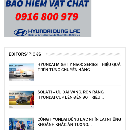
EDITORS' PICKS
HYUNDAI MIGHTY N500 SERIES – HIỆU QUẢ
TRÊN TỪNG CHUYẾN HÀNG
SOLATI – ƯU ĐÃI VÀNG, RỘN RÀNG
HYUNDAI CUP LÊN ĐẾN 80 TRIỆU…
CÙNG HYUNDAI DŨNG LẠC NHÌN LẠI NHỮNG
KHOẢNH KHẮC ẤN TƯỢNG…