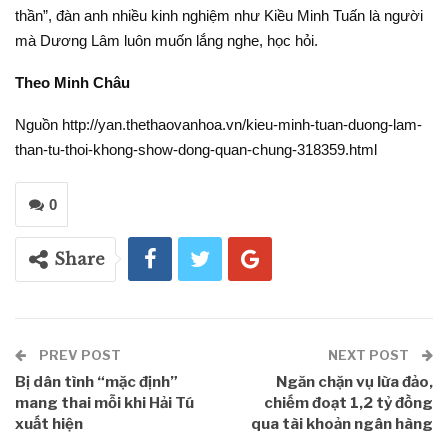
thần”, đàn anh nhiều kinh nghiệm như Kiều Minh Tuấn là người
mà Dương Lâm luôn muốn lắng nghe, học hỏi.
Theo Minh Châu
Nguồn http://yan.thethaovanhoa.vn/kieu-minh-tuan-duong-lam-
than-tu-thoi-khong-show-dong-quan-chung-318359.html
0
Share
PREV POST
NEXT POST
Bị dân tình “mặc định”
Ngăn chặn vụ lừa đảo,
mang thai mỗi khi Hải Tú
chiếm đoạt 1,2 tỷ đồng
xuất hiện
qua tài khoản ngân hàng