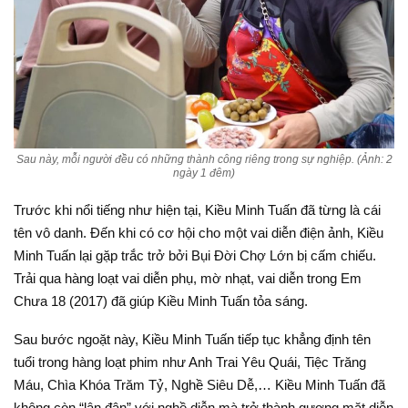
Sau này, mỗi người đều có những thành công riêng trong sự nghiệp. (Ảnh: 2
ngày 1 đêm)
Trước khi nổi tiếng như hiện tại, Kiều Minh Tuấn đã từng là cái
tên vô danh. Đến khi có cơ hội cho một vai diễn điện ảnh, Kiều
Minh Tuấn lại gặp trắc trở bởi Bụi Đời Chợ Lớn bị cấm chiếu.
Trải qua hàng loạt vai diễn phụ, mờ nhạt, vai diễn trong Em
Chưa 18 (2017) đã giúp Kiều Minh Tuấn tỏa sáng.
Sau bước ngoặt này, Kiều Minh Tuấn tiếp tục khẳng định tên
tuổi trong hàng loạt phim như Anh Trai Yêu Quái, Tiệc Trăng
Máu, Chìa Khóa Trăm Tỷ, Nghề Siêu Dễ,… Kiều Minh Tuấn đã
không còn “lận đận” với nghề diễn mà trở thành gương mặt diễn