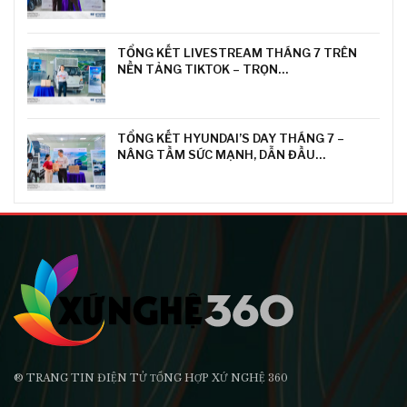
TỔNG KẾT LIVESTREAM THÁNG 7 TRÊN
NỀN TẢNG TIKTOK – TRỌN…
TỔNG KẾT HYUNDAI’S DAY THÁNG 7 –
NÂNG TẦM SỨC MẠNH, DẪN ĐẦU…
® TRANG TIN ĐIỆN TỬ ТỔNG HỢP XỨ NGHỆ 360