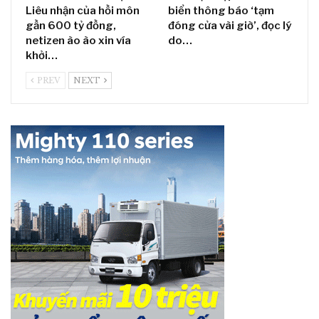
Liêu nhận của hồi môn
biển thông báo ‘tạm
gần 600 tỷ đồng,
đóng cửa vài giờ’, đọc lý
netizen ào ào xin vía
do…
khởi…
PREV
NEXT