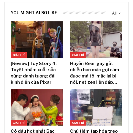
YOU MIGHT ALSO LIKE
All
GIẢI TRÍ
GIẢI TRÍ
[Review] Toy Story 4:
Huyền Bear gay gắt
Tuyệt phẩm xuất sắc
nhiều bạn mặc gợi cảm
xứng danh tượng đài
được mà tôi mặc lại bị
kinh điển của Pixar
nói, netizen liền đáp…
GIẢI TRÍ
GIẢI TRÍ
Cô dâu hot nhất Bạc
Chủ tiệm tạp hóa treo