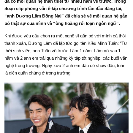
đã có mối quan hệ thân thiết từ nhiều năm về trước. Trong
đoạn clip phỏng vấn ê-kíp chương trình lần đầu đăng tải,
“anh Dương Lâm Đồng Nai” đã chia sẻ về mối quan hệ gắn
bó thật sự của mình và “ông hoàng rối loạn ngôn ngữ”.
Khi được yêu cầu chọn ra một nghệ sĩ gắn bó với mình cả thời
thanh xuân, Dương Lâm đã lập tức gọi tên Kiều Minh Tuấn: “Từ
thời sinh viên, anh Tuấn vô trước Lâm 1 năm. Lâm vô sau 1
năm và 2 anh em trải qua những kỳ tập tốt nghiệp, các buổi văn
nghệ trong trường. Ngày xưa 2 anh em đâu có show đâu, toàn
là diễn quần chúng ở trong trường.