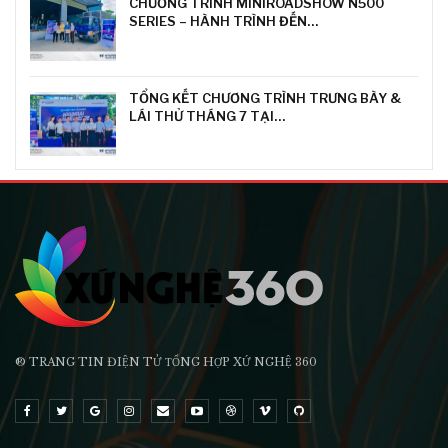
CHƯƠNG TRÌNH MINIROADSHOW N500
SERIES – HÀNH TRÌNH ĐẾN…
TỔNG KẾT CHƯƠNG TRÌNH TRƯNG BÀY &
LÁI THỬ THÁNG 7 TẠI…
® TRANG TIN ĐIỆN TỬ ТỔNG HỢP XỨ NGHỆ 360