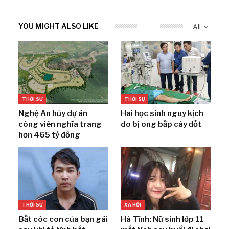
YOU MIGHT ALSO LIKE
All
THỜI SỰ
THỜI SỰ
Nghệ An hủy dự án
Hai học sinh nguy kịch
công viên nghĩa trang
do bị ong bắp cày đốt
hơn 465 tỷ đồng
THỜI SỰ
XÃ HỘI
Bắt cóc con của bạn gái
Hà Tĩnh: Nữ sinh lớp 11