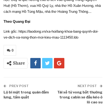
Huệ (Hồ Thơm), vua Hồ Quý Ly, nhà thơ Hồ Xuân Hương, nhà
cách mạng Hồ Tùng Mậu, nhà thơ Hoàng Trung Thông…
Theo Quang Đại
Link gốc: https://laodong.vn/xa-hoi/lang-khoa-bang-quynh-doi-
ve-dich-xa-nong-thon-moi-kieu-mau-1113450.ldo
0
Share
PREV POST
NEXT POST
Lộ bí mật trong quán đấm
Tài xế tử vong bất thường
lưng, tẩm quất
trong cabin xe đầu kéo ở
lô cao su