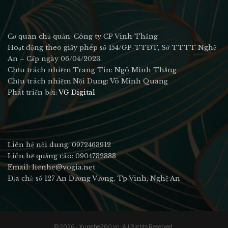
Cơ quan chủ quản: Công ty CP Vinh Thắng
Hoạt động theo giấy phép số 154/GP-TTĐT, Sở TTTT Nghệ
An – Cấp ngày 06/04/2023.
Chịu trách nhiệm Trang Tin: Ngô Minh Thắng
Chịu trách nhiệm Nội Dung: Võ Minh Quang
Phát triển bởi:
VG Digital
Liên hệ nội dung: 0972463912
Liên hệ quảng cáo: 0904732333
Email: lienhe@vogia.net
Địa chỉ: số 127 An Dương Vương, Tp Vinh, Nghệ An
© 2026 - Xunghe360.vn. All Rights Reserved.