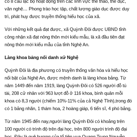
có 8 câu lạc bộ hoạt động trên các lĩnh vực thể thao, thể dục,
văn nghệ… Phong trào học tập, chất lượng giáo dục được duy
trì, phát huy được truyền thống hiếu học của xã.
Với những kết quả đạt được, xã Quỳnh Đôi được UBND tỉnh
công nhận xã đạt nông thôn mới kiểu mẫu, là xã đầu tiên đạt
nông thôn mới kiểu mẫu của tỉnh Nghệ An.
Làng khoa bảng nổi danh xứ Nghệ
Quỳnh Đôi là địa phương có truyền thống văn hóa và hiếu học
nổi bật của Nghệ An, được mệnh danh là làng khoa bảng. Từ
năm 1449 đến năm 1919, làng Quỳnh Đôi có 526 người đỗ tú
tài, 208 cử nhân với 963 lượt đỗ ở 116 khoa, bình quân mỗi
khoa có 8,3 người (chiếm 10%-11% của cả Nghệ Tĩnh),trong đó
có 1 bảng nhãn, 1 thám hoa, 2 hoàng giáp, 6 tiến sĩ, 4 phó bảng.
Từ năm 1945 đến nay,người làng Quỳnh Đôi có khoảng trên
100 người có trình độ trên đại học, trên 800 người trình độ đại
học. Đây là quê hương của tổ tiên vua Quang Trung Nguyễn