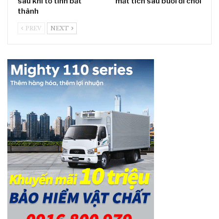
sau khi tỏ tình bất
mất tích sau buổi đi chơi
thành
PREV
NEXT