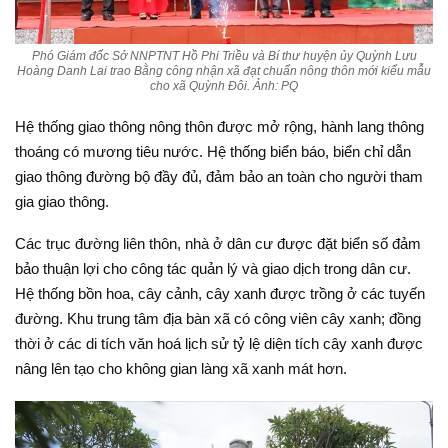
Phó Giám đốc Sở NNPTNT Hồ Phi Triều và Bí thư huyện ủy Quỳnh Lưu
Hoàng Danh Lai trao Bằng công nhận xã đạt chuẩn nông thôn mới kiểu mẫu
cho xã Quỳnh Đôi. Ảnh: PQ
Hệ thống giao thông nông thôn được mở rộng, hành lang thông
thoáng có mương tiêu nước. Hệ thống biển báo, biển chỉ dẫn
giao thông đường bộ đầy đủ, đảm bảo an toàn cho người tham
gia giao thông.
Các trục đường liên thôn, nhà ở dân cư được đặt biển số đảm
bảo thuận lợi cho công tác quản lý và giao dịch trong dân cư.
Hệ thống bồn hoa, cây cảnh, cây xanh được trồng ở các tuyến
đường. Khu trung tâm địa bàn xã có công viên cây xanh; đồng
thời ở các di tích văn hoá lịch sử tỷ lệ diện tích cây xanh được
nâng lên tạo cho không gian làng xã xanh mát hơn.