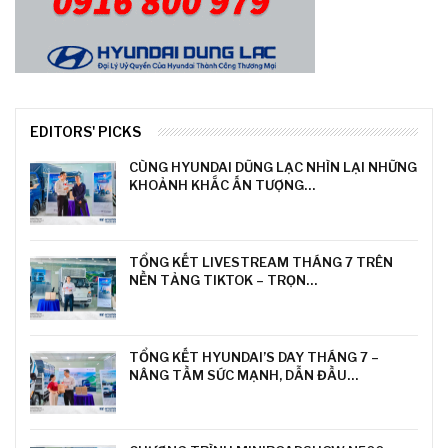
EDITORS' PICKS
CÙNG HYUNDAI DŨNG LẠC NHÌN LẠI NHỮNG
KHOẢNH KHẮC ẤN TƯỢNG…
TỔNG KẾT LIVESTREAM THÁNG 7 TRÊN
NỀN TẢNG TIKTOK – TRỌN…
TỔNG KẾT HYUNDAI’S DAY THÁNG 7 –
NÂNG TẦM SỨC MẠNH, DẪN ĐẦU…