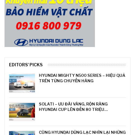
EDITORS' PICKS
HYUNDAI MIGHTY N500 SERIES – HIỆU QUẢ
TRÊN TỪNG CHUYẾN HÀNG
SOLATI – ƯU ĐÃI VÀNG, RỘN RÀNG
HYUNDAI CUP LÊN ĐẾN 80 TRIỆU…
CÙNG HYUNDAI DŨNG LẠC NHÌN LẠI NHỮNG