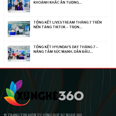
KHOẢNH KHẮC ẤN TƯỢNG…
TỔNG KẾT LIVESTREAM THÁNG 7 TRÊN
NỀN TẢNG TIKTOK – TRỌN…
TỔNG KẾT HYUNDAI’S DAY THÁNG 7 –
NÂNG TẦM SỨC MẠNH, DẪN ĐẦU…
® TRANG TIN ĐIỆN TỬ ТỔNG HỢP XỨ NGHỆ 360