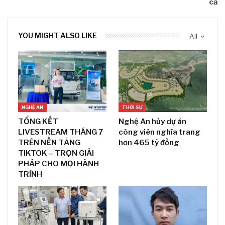
cả
YOU MIGHT ALSO LIKE
All
NGHỆ AN
THỜI SỰ
TỔNG KẾT
Nghệ An hủy dự án
LIVESTREAM THÁNG 7
công viên nghĩa trang
TRÊN NỀN TẢNG
hơn 465 tỷ đồng
TIKTOK – TRỌN GIẢI
PHÁP CHO MỌI HÀNH
TRÌNH