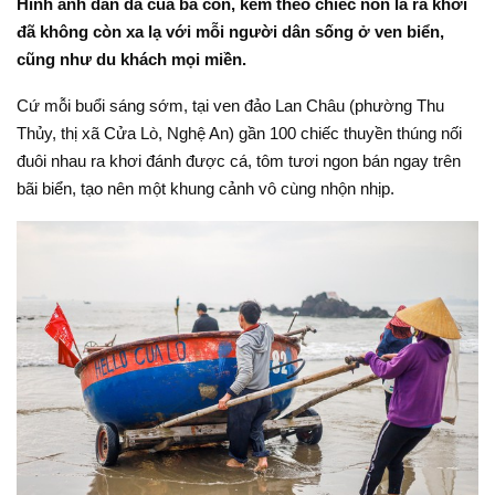
Hình ảnh dân dã của bà con, kèm theo chiếc nón lá ra khơi
đã không còn xa lạ với mỗi người dân sống ở ven biển,
cũng như du khách mọi miền.
Cứ mỗi buổi sáng sớm, tại ven đảo Lan Châu (phường Thu
Thủy, thị xã Cửa Lò, Nghệ An) gần 100 chiếc thuyền thúng nối
đuôi nhau ra khơi đánh được cá, tôm tươi ngon bán ngay trên
bãi biển, tạo nên một khung cảnh vô cùng nhộn nhịp.