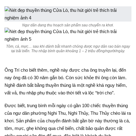
Ngư dân đang thu hoạch sản phẩm sau chuyến ra khơi.
Tôm, cá, mực… sau khi đánh bắt nhanh chóng được ngư dân rao bán ngay
tại bãi biển. Thu nhập bình quân khoảng 1 – 2 triệu đồng/người/ngày.
Ông Trí cho biết thêm, nghề này được cha ông truyền lại, đến
nay ông đã có 30 năm gắn bó. Còn sức khỏe thì ông còn làm.
Nghề đánh bắt bằng thuyền thúng là một nghề khá nguy hiểm,
vất vả, thu nhập phụ thuộc vào thời tiết và lộc “trời cho”.
Được biết, trung bình mỗi ngày có gần 100 chiếc thuyền thúng
của ngư dân phường Nghi Thu, Nghi Thủy, Thu Thủy chèo lái ra
khơi. Sản phẩm của chuyến đánh bắt gần bờ này thường là cá,
tôm, mực, ghẹ không qua chế biến, chất bảo quản được rất
nhiều người săn đón để mua, đặc biệt là khách du lịch.