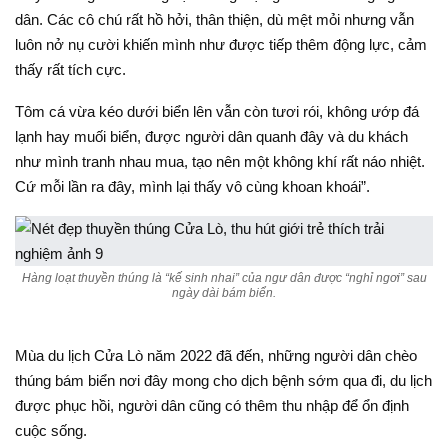
dân. Các cô chú rất hồ hởi, thân thiện, dù mệt mỏi nhưng vẫn
luôn nở nụ cười khiến mình như được tiếp thêm động lực, cảm
thấy rất tích cực.
Tôm cá vừa kéo dưới biển lên vẫn còn tươi rói, không ướp đá
lạnh hay muối biển, được người dân quanh đây và du khách
như mình tranh nhau mua, tạo nên một không khí rất náo nhiệt.
Cứ mỗi lần ra đây, mình lại thấy vô cùng khoan khoái”.
Hàng loạt thuyền thúng là “kế sinh nhai” của ngư dân được “nghỉ ngơi” sau
ngày dài bám biển.
Mùa du lịch Cửa Lò năm 2022 đã đến, những người dân chèo
thúng bám biển nơi đây mong cho dịch bệnh sớm qua đi, du lịch
được phục hồi, người dân cũng có thêm thu nhập để ổn định
cuộc sống.