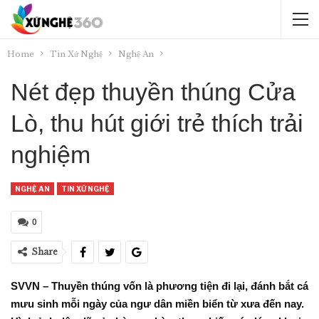
Home
Tin Xứ Nghệ
Nghệ An
Nét đẹp thuyền thúng Cửa
Lò, thu hút giới trẻ thích trải
nghiệm
NGHỆ AN
TIN XỨ NGHỆ
0
Share
SVVN – Thuyền thúng vốn là phương tiện đi lại, đánh bắt cá
mưu sinh mỗi ngày của ngư dân miền biển từ xưa đến nay.