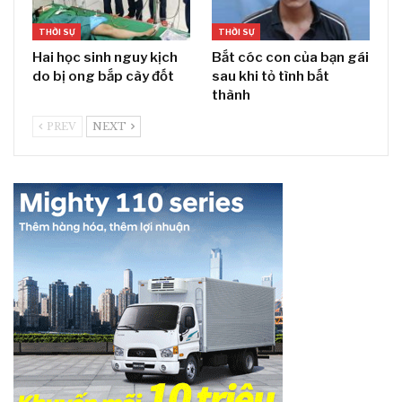
THỜI SỰ
THỜI SỰ
Hai học sinh nguy kịch
Bắt cóc con của bạn gái
do bị ong bắp cày đốt
sau khi tỏ tình bất
thành
PREV
NEXT