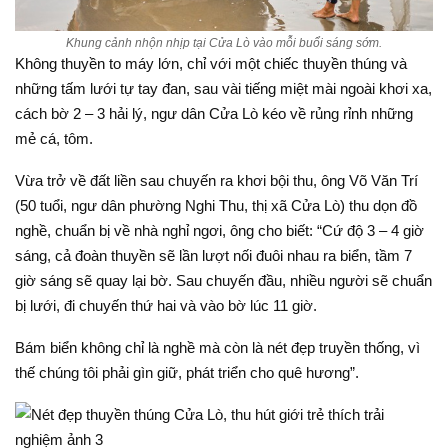
Khung cảnh nhộn nhịp tại Cửa Lò vào mỗi buổi sáng sớm.
Không thuyền to máy lớn, chỉ với một chiếc thuyền thúng và
những tấm lưới tự tay đan, sau vài tiếng miệt mài ngoài khơi xa,
cách bờ 2 – 3 hải lý, ngư dân Cửa Lò kéo về rủng rỉnh những
mẻ cá, tôm.
Vừa trở về đất liền sau chuyến ra khơi bội thu, ông Võ Văn Trí
(50 tuổi, ngư dân phường Nghi Thu, thị xã Cửa Lò) thu dọn đồ
nghề, chuẩn bị về nhà nghỉ ngơi, ông cho biết: “Cứ độ 3 – 4 giờ
sáng, cả đoàn thuyền sẽ lần lượt nối đuôi nhau ra biển, tầm 7
giờ sáng sẽ quay lại bờ. Sau chuyến đầu, nhiều người sẽ chuẩn
bị lưới, đi chuyến thứ hai và vào bờ lúc 11 giờ.
Bám biển không chỉ là nghề mà còn là nét đẹp truyền thống, vì
thế chúng tôi phải gìn giữ, phát triển cho quê hương”.