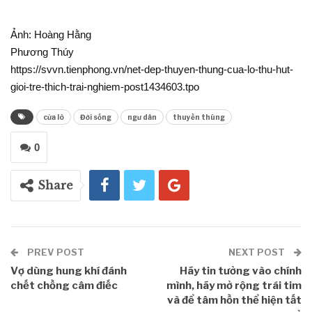
Ảnh: Hoàng Hằng
Phương Thúy
https://svvn.tienphong.vn/net-dep-thuyen-thung-cua-lo-thu-hut-
gioi-tre-thich-trai-nghiem-post1434603.tpo
cửa lò
Đời sống
ngư dân
thuyền thúng
0
Share
PREV POST
NEXT POST
Vợ dùng hung khí đánh
Hãy tin tưởng vào chính
chết chồng câm điếc
mình, hãy mở rộng trái tim
và để tâm hồn thể hiện tất