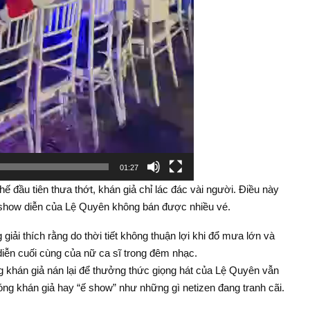
01:27
ế đầu tiên thưa thớt, khán giả chỉ lác đác vài người. Điều này
c show diễn của Lệ Quyên không bán được nhiều vé.
g giải thích rằng do thời tiết không thuận lợi khi đổ mưa lớn và
iễn cuối cùng của nữ ca sĩ trong đêm nhạc.
g khán giả nán lại để thưởng thức giọng hát của Lệ Quyên vẫn
g khán giả hay “ế show” như những gì netizen đang tranh cãi.