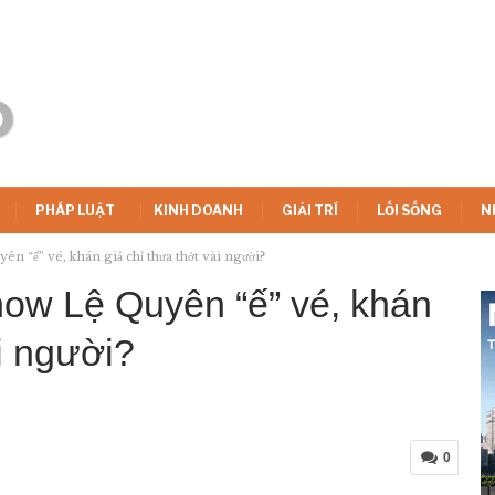
PHÁP LUẬT
KINH DOANH
GIẢI TRÍ
LỐI SỐNG
N
n “ế” vé, khán giả chỉ thưa thớt vài người?
show Lệ Quyên “ế” vé, khán
ài người?
0