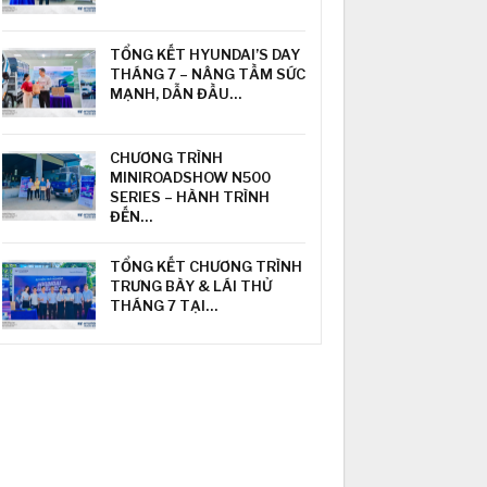
TỔNG KẾT HYUNDAI’S DAY
THÁNG 7 – NÂNG TẦM SỨC
MẠNH, DẪN ĐẦU…
CHƯƠNG TRÌNH
MINIROADSHOW N500
SERIES – HÀNH TRÌNH
ĐẾN…
TỔNG KẾT CHƯƠNG TRÌNH
TRƯNG BÀY & LÁI THỬ
THÁNG 7 TẠI…