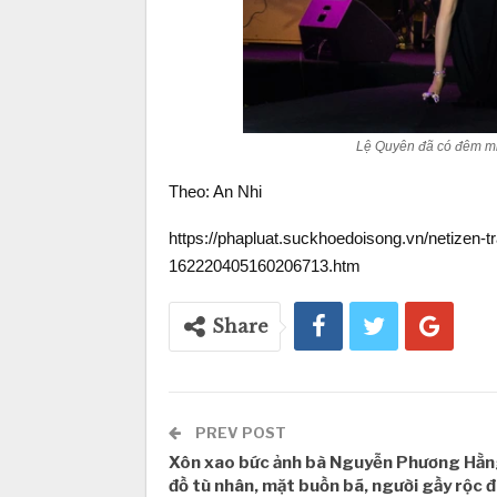
Lệ Quyên đã có đêm min
Theo: An Nhi
https://phapluat.suckhoedoisong.vn/netizen-t
162220405160206713.htm
Share
PREV POST
Xôn xao bức ảnh bà Nguyễn Phương Hằ
đồ tù nhân, mặt buồn bã, người gầy rộc đi