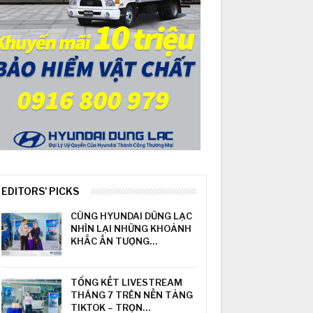
EDITORS' PICKS
CÙNG HYUNDAI DŨNG LẠC
NHÌN LẠI NHỮNG KHOẢNH
KHẮC ẤN TƯỢNG…
TỔNG KẾT LIVESTREAM
THÁNG 7 TRÊN NỀN TẢNG
TIKTOK – TRỌN…