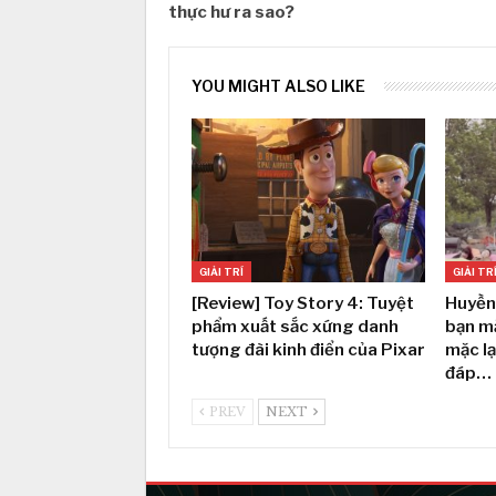
thực hư ra sao?
YOU MIGHT ALSO LIKE
GIẢI TRÍ
GIẢI TR
[Review] Toy Story 4: Tuyệt
Huyền
phẩm xuất sắc xứng danh
bạn m
tượng đài kinh điển của Pixar
mặc lạ
đáp…
PREV
NEXT