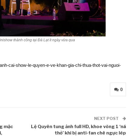
ishow thành công tại Đà Lạt ít ngày vừa qua
ranh-cai-show-le-quyen-e-ve-khan-gia-chi-thua-thot-vai-nguoi-
0
NEXT POST
ng mặc
Lệ Quyên tung ảnh full HD, khoe vòng 1 ‘ná
,
thở’ khi bị anti-fan chê ngực lép