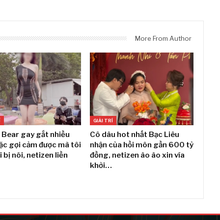
More From Author
Í
GIẢI TRÍ
 Bear gay gắt nhiều
Cô dâu hot nhất Bạc Liêu
ặc gợi cảm được mà tôi
nhận của hồi môn gần 600 tỷ
i bị nói, netizen liền
đồng, netizen ào ào xin vía
khởi…