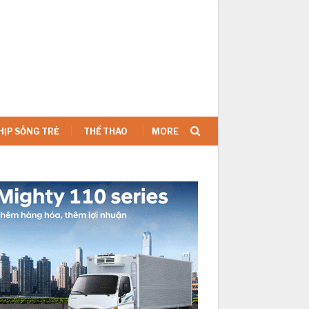
SIGN IN
HỊP SỐNG TRẺ
THỂ THAO
MORE