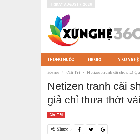
FRIDAY, AUGUST 7, 2026
TRONG NƯỚC
THẾ GIỚI
TIN XỨ NGHỆ
Home
Giải Trí
Netizen tranh cãi show Lệ Quyê
Netizen tranh cãi 
giả chỉ thưa thớt v
GIẢI TRÍ
Share