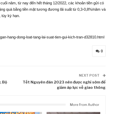
cuối năm, từ nay đến hết tháng 12/2022, các khoản tiền gửi có
ặng quà bằng tiền mặt tương đương lãi suất từ 0,3-0,8%/năm và
, tùy kỳ hạn.
ngan-hang-dong-loat-tang-lai-suat-tien-gui-kich-tran-d32810.html
0
NEXT POST
, Bộ
Tết Nguyên đán 2023 nên được nghỉ sớm để
giảm áp lực về giao thông
More From Author