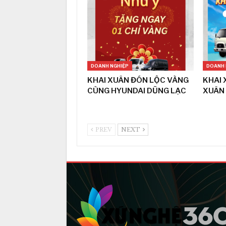
DOANH NGHIỆP
DOANH 
KHAI XUÂN ĐÓN LỘC VÀNG
KHAI 
CÙNG HYUNDAI DŨNG LẠC
XUÂN
PREV
NEXT