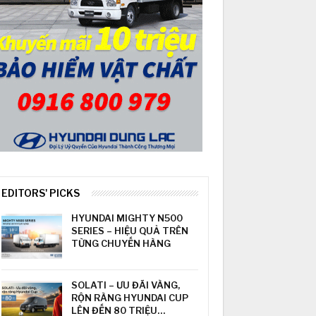
EDITORS' PICKS
HYUNDAI MIGHTY N500
SERIES – HIỆU QUẢ TRÊN
TỪNG CHUYẾN HÀNG
SOLATI – ƯU ĐÃI VÀNG,
RỘN RÀNG HYUNDAI CUP
LÊN ĐẾN 80 TRIỆU…