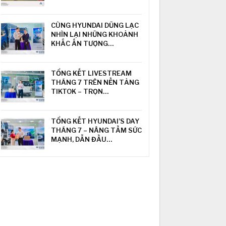
CÙNG HYUNDAI DŨNG LẠC
NHÌN LẠI NHỮNG KHOẢNH
KHẮC ẤN TƯỢNG…
TỔNG KẾT LIVESTREAM
THÁNG 7 TRÊN NỀN TẢNG
TIKTOK – TRỌN…
TỔNG KẾT HYUNDAI’S DAY
THÁNG 7 – NÂNG TẦM SỨC
MẠNH, DẪN ĐẦU…