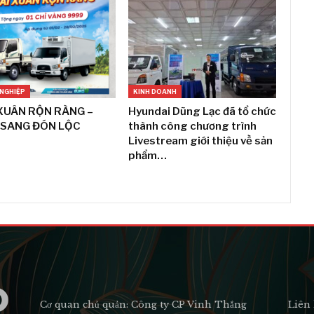
NGHIỆP
KINH DOANH
XUÂN RỘN RÀNG –
Hyundai Dũng Lạc đã tổ chức
 SANG ĐÓN LỘC
thành công chương trình
Livestream giới thiệu về sản
phẩm…
Cơ quan chủ quản: Công ty CP Vinh Thắng
Liên 