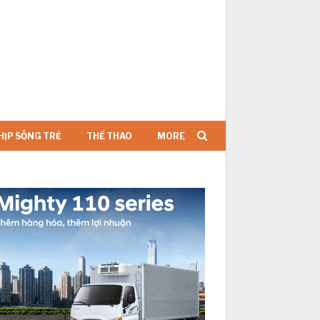
SIGN IN
HỊP SỐNG TRẺ
THỂ THAO
MORE