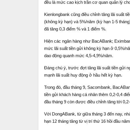
đều là mức cao kịch trần cơ quan quản lý ch
Kienlongbank cũng điều chỉnh tăng lãi suất 
(không kỳ hạn) và 5%/năm (kỳ hạn 1-5 tháng)
đã tăng 0,3 điểm % và 1 điểm %.
Hiện các ngân hàng như BacABank; Eximb
mức lãi suất tiền gửi không kỳ hạn ở 0,5%/nă
dao động quanh mức 4,5-4,9%/năm.
Đáng chú ý, trước đợt tăng lãi suất tiền gửi
mạnh lãi suất huy động ở hầu hết kỳ hạn.
Trong đó, đầu tháng 9, Sacombank, BacABan
tiền gửi khách hàng cá nhân thêm 0,2-0,4 điể
đầu tháng 9 còn được điều chỉnh tăng tới 0,2
Với DongABank, từ giữa tháng 3 đến nay, nhà b
hạn 12 tháng tăng từ vị trí thứ 16 hồi đầu năm l