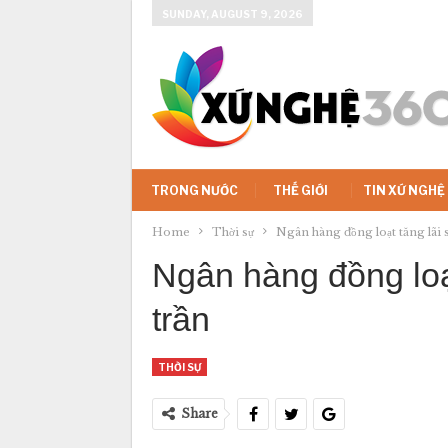
SUNDAY, AUGUST 9, 2026
TRONG NƯỚC
THẾ GIỚI
TIN XỨ NGHỆ
Home
Thời sự
Ngân hàng đồng loạt tăng lãi su
Ngân hàng đồng loạt
trần
THỜI SỰ
Share