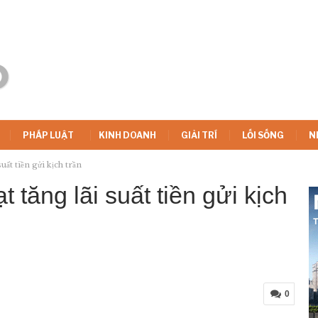
PHÁP LUẬT
KINH DOANH
GIẢI TRÍ
LỐI SỐNG
N
ất tiền gửi kịch trần
 tăng lãi suất tiền gửi kịch
0