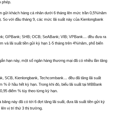
o phép.
tiền gửi khách hàng cá nhân dưới 6 tháng lên mức trần 0,5%/năm
. So với đầu tháng 9, các mức lãi suất này của Kienlongbank
ank; GPBank; SHB; OCB; SeABank; VIB; VPBank… đều đưa ra
m và lãi suất tiền gửi kỳ hạn 1-5 tháng trên 4%/năm, phổ biến
 ngắn hạn này, một số ngân hàng thương mại đã có nhiều lần tăng
k, SCB, Kienlongbank, Techcombank… đều đã tăng lãi suất
m % ở hầu hết kỳ hạn. Trong khi đó, biểu lãi suất tại MBBank
-0,95 điểm % tùy theo từng kỳ hạn.
ăng này đã có tới 6 đợt tăng lãi suất, đưa lãi suất tiền gửi kỳ
ên vị trí thứ 3 thị trường.