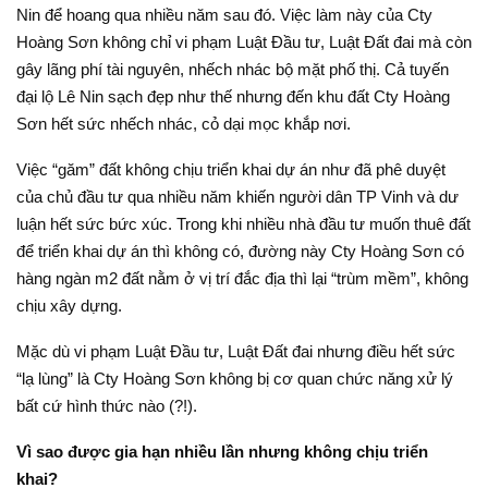
Nin để hoang qua nhiều năm sau đó. Việc làm này của Cty
Hoàng Sơn không chỉ vi phạm Luật Đầu tư, Luật Đất đai mà còn
gây lãng phí tài nguyên, nhếch nhác bộ mặt phố thị. Cả tuyến
đại lộ Lê Nin sạch đẹp như thế nhưng đến khu đất Cty Hoàng
Sơn hết sức nhếch nhác, cỏ dại mọc khắp nơi.
Việc “găm” đất không chịu triển khai dự án như đã phê duyệt
của chủ đầu tư qua nhiều năm khiến người dân TP Vinh và dư
luận hết sức bức xúc. Trong khi nhiều nhà đầu tư muốn thuê đất
để triển khai dự án thì không có, đường này Cty Hoàng Sơn có
hàng ngàn m2 đất nằm ở vị trí đắc địa thì lại “trùm mềm”, không
chịu xây dựng.
Mặc dù vi phạm Luật Đầu tư, Luật Đất đai nhưng điều hết sức
“lạ lùng” là Cty Hoàng Sơn không bị cơ quan chức năng xử lý
bất cứ hình thức nào (?!).
Vì sao được gia hạn nhiều lần nhưng không chịu triển
khai?