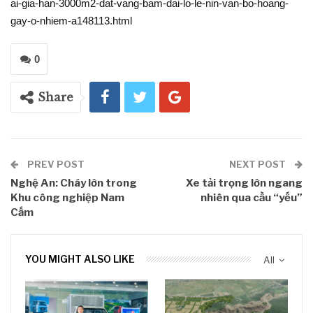
ai-gia-han-3000m2-dat-vang-bam-dai-lo-le-nin-van-bo-hoang-
gay-o-nhiem-a148113.html
0
Share
PREV POST
NEXT POST
Nghệ An: Cháy lớn trong
Xe tải trọng lớn ngang
Khu công nghiệp Nam
nhiên qua cầu “yếu”
Cấm
YOU MIGHT ALSO LIKE
All