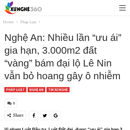
Home
Pháp Luật
Nghệ An: Nhiều lần “ưu ái”
gia hạn, 3.000m2 đất
“vàng” bám đại lộ Lê Nin
vẫn bỏ hoang gây ô nhiễm
PHÁP LUẬT
NGHỆ AN
TIN XỨ NGHỆ
0
Share
Vi phạm Luật Đầu tư, Luật Đất đai, được “ưu ái” gia hạn 3