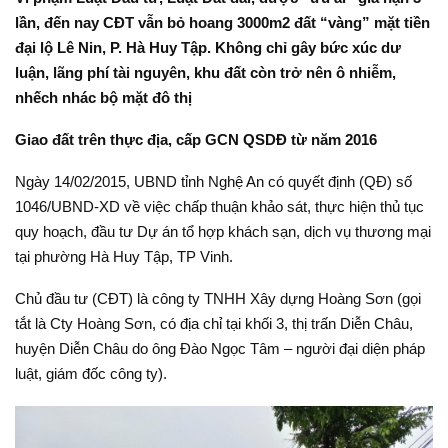
lần, đến nay CĐT vẫn bỏ hoang 3000m2 đất “vàng” mặt tiền
đại lộ Lê Nin, P. Hà Huy Tập. Không chỉ gây bức xúc dư
luận, lãng phí tài nguyên, khu đất còn trở nên ô nhiễm,
nhếch nhác bộ mặt đô thị
Giao đất trên thực địa, cấp GCN QSDĐ từ năm 2016
Ngày 14/02/2015, UBND tỉnh Nghệ An có quyết định (QĐ) số
1046/UBND-XD về việc chấp thuận khảo sát, thực hiện thủ tục
quy hoạch, đầu tư Dự án tổ hợp khách sạn, dịch vụ thương mại
tại phường Hà Huy Tập, TP Vinh.
Chủ đầu tư (CĐT) là công ty TNHH Xây dựng Hoàng Sơn (gọi
tắt là Cty Hoàng Sơn, có địa chỉ tại khối 3, thị trấn Diễn Châu,
huyện Diễn Châu do ông Đào Ngọc Tâm – người đại diện pháp
luật, giám đốc công ty).