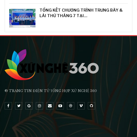
TỔNG KẾT CHƯƠNG TRÌNH TRƯNG BÀY &
LÁI THỬ THÁNG 7 TẠI…
® TRANG TIN ĐIỆN TỬ ТỔNG HỢP XỨ NGHỆ 360