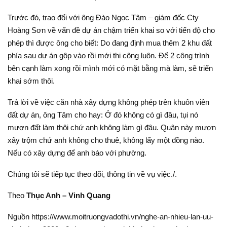
Trước đó, trao đổi với ông Đào Ngọc Tâm – giám đốc Cty
Hoàng Sơn về vấn đề dự án chậm triển khai so với tiến độ cho
phép thì được ông cho biết: Do đang định mua thêm 2 khu đất
phía sau dự án gộp vào rồi mới thi công luôn. Để 2 công trình
bên cạnh làm xong rồi mình mới có mặt bằng mà làm, sẽ triển
khai sớm thôi.
Trả lời về việc căn nhà xây dựng không phép trên khuôn viên
đất dự án, ông Tâm cho hay: Ở đó không có gì đâu, tụi nó
mượn đất làm thôi chứ anh không làm gì đâu. Quân này mượn
xây trộm chứ anh không cho thuê, không lấy một đồng nào.
Nếu có xây dựng để anh báo với phường.
Chúng tôi sẽ tiếp tục theo dõi, thông tin về vụ việc./.
Theo
Thục Anh – Vinh Quang
Nguồn https://www.moitruongvadothi.vn/nghe-an-nhieu-lan-uu-