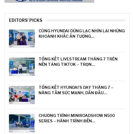
EDITORS' PICKS
CÙNG HYUNDAI DŨNG LẠC NHÌN LẠI NHỮNG
KHOẢNH KHẮC ẤN TƯỢNG…
TỔNG KẾT LIVESTREAM THÁNG 7 TRÊN
NỀN TẢNG TIKTOK – TRỌN…
TỔNG KẾT HYUNDAI’S DAY THÁNG 7 –
NÂNG TẦM SỨC MẠNH, DẪN ĐẦU…
CHƯƠNG TRÌNH MINIROADSHOW N500
SERIES – HÀNH TRÌNH ĐẾN…