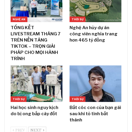
NGHỆ AN
THỜI SỰ
TỔNG KẾT
Nghệ An hủy dự án
LIVESTREAM THÁNG 7
công viên nghĩa trang
TRÊN NỀN TẢNG
hơn 465 tỷ đồng
TIKTOK – TRỌN GIẢI
PHÁP CHO MỌI HÀNH
TRÌNH
THỜI SỰ
THỜI SỰ
Hai học sinh nguy kịch
Bắt cóc con của bạn gái
do bị ong bắp cày đốt
sau khi tỏ tình bất
thành
PREV
NEXT