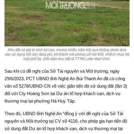
Khu đất có giá trị sinh lợi cao, nhưng nhiều năm trôi qua không được đưa
vào sử dụng hết sức lãng phí, trở thành nơi phóng uế hôi thối, nhếch nhác bộ
mặt phố thị. (đối diện khu đất là TTTM Lotte Mart Vinh.
Sau khi có đề nghị của Sở Tài nguyên và Môi trường, ngày
29/6/2023, PCT UBND tỉnh Nghệ An Bùi Thanh An đã có công
văn số 5278/UBND-CN về việc giãn tiến độ sử dụng đất (lần 3)
đối với Cty Hoàng Sơn tại Dự án tổ hợp khách sạn, dịch vụ
thương mại tại phường Hà Huy Tập.
Theo đó, UBND tỉnh Nghệ An “đồng ý với đề nghị của Sở Tài
nguyên và Môi trường tại CV số 4116, cho phép gia hạn tiến độ
sử dụng đất Dự án tổ hợp khách sạn, dịch vụ thương mại tại