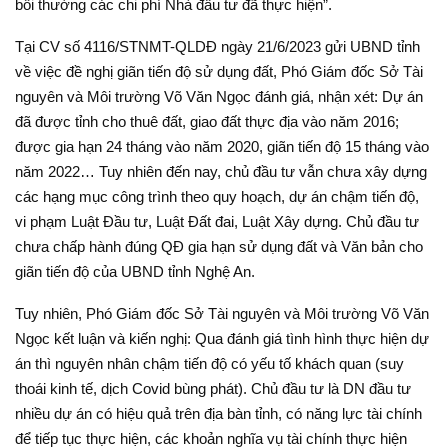
bồi thường các chi phí Nhà đầu tư đã thực hiện”.
Tại CV số 4116/STNMT-QLDĐ ngày 21/6/2023 gửi UBND tỉnh
về việc đề nghị giãn tiến độ sử dụng đất, Phó Giám đốc Sở Tài
nguyên và Môi trường Võ Văn Ngọc đánh giá, nhận xét: Dự án
đã được tỉnh cho thuê đất, giao đất thực địa vào năm 2016;
được gia hạn 24 tháng vào năm 2020, giãn tiến độ 15 tháng vào
năm 2022… Tuy nhiên đến nay, chủ đầu tư vẫn chưa xây dựng
các hạng mục công trình theo quy hoạch, dự án chậm tiến độ,
vi phạm Luật Đầu tư, Luật Đất đai, Luật Xây dựng. Chủ đầu tư
chưa chấp hành đúng QĐ gia hạn sử dụng đất và Văn bản cho
giãn tiến độ của UBND tỉnh Nghệ An.
Tuy nhiên, Phó Giám đốc Sở Tài nguyên và Môi trường Võ Văn
Ngọc kết luận và kiến nghị: Qua đánh giá tình hình thực hiện dự
án thì nguyên nhân chậm tiến độ có yếu tố khách quan (suy
thoái kinh tế, dịch Covid bùng phát). Chủ đầu tư là DN đầu tư
nhiều dự án có hiệu quả trên địa bàn tỉnh, có năng lực tài chính
để tiếp tục thực hiện, các khoản nghĩa vụ tài chính thực hiện