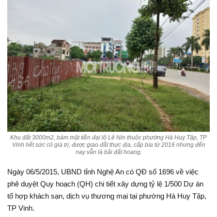
Khu đất 3000m2, bám mặt tiền đại lộ Lê Nin thuộc phường Hà Huy Tập, TP
Vinh hết sức có giá trị, được giao đất thực địa, cấp bìa từ 2016 nhưng đến
nay vẫn là bãi đất hoang.
Ngày 06/5/2015, UBND tỉnh Nghệ An có QĐ số 1696 về việc
phê duyệt Quy hoạch (QH) chi tiết xây dựng tỷ lệ 1/500 Dự án
tổ hợp khách sạn, dịch vụ thương mại tại phường Hà Huy Tập,
TP Vinh.