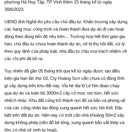
phường Hà Huy Tập, TP Vinh thêm 15 tháng kể từ ngày
30/6/2023.
UBND tỉnh Nghệ An yêu cầu chủ đầu tư: Khẩn trương xây dựng
các hạng mục công trình và hoàn thành đưa dự án đi vào hoạt
động theo đúng tiến độ nêu trên… Trường hợp hết thời gian gia
hạn, chủ đầu tư chưa hoàn thành dự án, sẽ bị thu hồi đất, xử lý
theo quy định của pháp luật, nhà đầu tư chịu mọi trách nhiệm về
các chi phí đã bỏ ra.
Tuy nhiên đã gần 05 tháng trôi qua kể từ ngày được tạo điều
kiện gia hạn lần thứ 03, Cty Hoàng Sơn vẫn chưa có động tĩnh
gì xây dựng trên khu đất này. Vỉa hè đại lộ Lê Nin đoạn chạy
qua dự án và toàn bộ 3000m2 cây cỏ mọc um tùm, hết sức
nhếch nhác. Khu đất cũng trở thành nơi đổ xà bần và phóng uế
của các công nhân lao động xung quanh hết sức hôi thối. Đặc
biệt trên đất dự án, hiện nay có một căn nhà khoảng 50m2 xây
dựng không phép (nền đổ bê tông, xung quanh bắn sắt thép và
tôn, có nhà vệ sinh tự hoại).