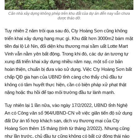
Căn nhà xây dựng không phép trên khu đất của dự án đến nay vẫn chưa
được tháo dỡ.
Tuy nhiên 2 năm trôi qua sau đó, Cty Hoàng Sơn cũng không
triển khai xây dựng hạng mục gì. Khu đất hơn 3000m2 bám mặt
tiền đại lộ Lê Nin, đối diện khu thương mại sầm uất Lotte Mart
Vinh vẫn nằm yên bất động. Trong khi đó, các dự án tương tự
xung đã triển khai xây dựng nhiều năm nay, một số cơ bản
hoàn thiện, chuẩn bị đưa vào sử dụng. Việc Cty Hoàng Sơn bất
chấp QĐ gia hạn của UBND tỉnh càng cho thấy chủ đầu tư
không có tâm huyết thực hiện, cần có biện pháp xử phạt thật
nặng hoặc thu hồi để tạo môi trường đầu tư lành mạnh.
Tuy nhiên lại 1 lần nữa, vào ngày 17/2/2022, UBND tỉnh Nghệ
An có Công văn số 964/UBND-CN về việc giãn tiến độ sử dụng
đất Dự án tổ hợp khách sạn, dịch vụ thương mại của Cty
Hoàng Sơn thêm 15 tháng (tính từ tháng 2/2022). Nhưng cũng
như lần trước, chủ đầu tư cũng không có bất cứ động thái nào