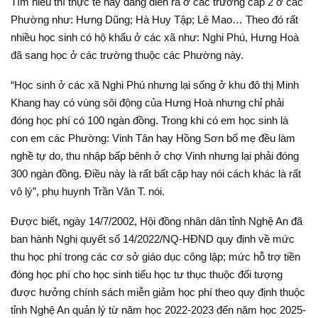
Tìm hiểu thì thực tế này đang diễn ra ở các trường cấp 2 ở các
Phường như: Hưng Dũng; Hà Huy Tập; Lê Mao… Theo đó rất
nhiều học sinh có hộ khẩu ở các xã như: Nghi Phú, Hưng Hoà
đã sang học ở các trường thuộc các Phường này.
“Học sinh ở các xã Nghi Phú nhưng lại sống ở khu đô thị Minh
Khang hay có vùng sôi động của Hưng Hoà nhưng chỉ phải
đóng học phí có 100 ngàn đồng. Trong khi có em học sinh là
con em các Phường: Vinh Tân hay Hồng Sơn bố mẹ đều làm
nghề tự do, thu nhập bấp bênh ở chợ Vinh nhưng lại phải đóng
300 ngàn đồng. Điều này là rất bất cập hay nói cách khác là rất
vô lý”, phụ huynh Trần Văn T. nói.
Được biết, ngày 14/7/2002, Hội đồng nhân dân tỉnh Nghệ An đã
ban hành Nghị quyết số 14/2022/NQ-HĐND quy định về mức
thu học phí trong các cơ sở giáo dục công lập; mức hỗ trợ tiền
đóng học phí cho học sinh tiểu học tư thục thuộc đối tượng
được hưởng chính sách miễn giảm học phí theo quy định thuộc
tỉnh Nghệ An quản lý từ năm học 2022-2023 đến năm học 2025-