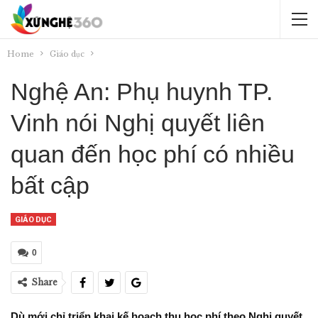
Home
Giáo dục
Nghệ An: Phụ huynh TP.
Vinh nói Nghị quyết liên
quan đến học phí có nhiều
bất cập
GIÁO DỤC
0
Share
Dù mới chỉ triển khai kế hoạch thu học phí theo Nghị quyết