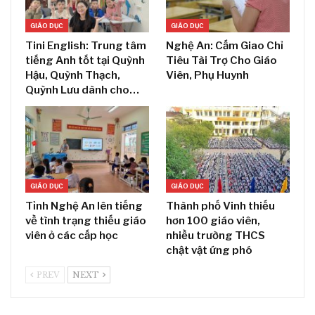
GIÁO DỤC
GIÁO DỤC
Tini English: Trung tâm
Nghệ An: Cấm Giao Chỉ
tiếng Anh tốt tại Quỳnh
Tiêu Tài Trợ Cho Giáo
Hậu, Quỳnh Thạch,
Viên, Phụ Huynh
Quỳnh Lưu dành cho…
GIÁO DỤC
GIÁO DỤC
Tỉnh Nghệ An lên tiếng
Thành phố Vinh thiếu
về tình trạng thiếu giáo
hơn 100 giáo viên,
viên ở các cấp học
nhiều trường THCS
chật vật ứng phó
PREV
NEXT