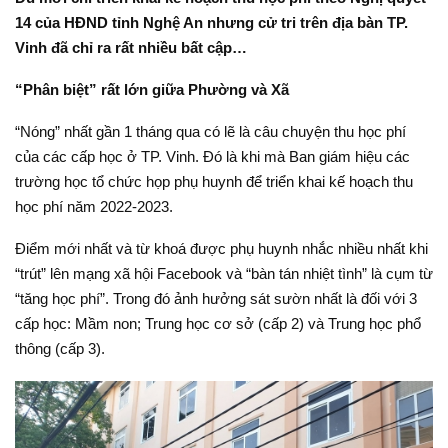
14 của HĐND tỉnh Nghệ An nhưng cử tri trên địa bàn TP.
Vinh đã chỉ ra rất nhiều bất cập…
“Phân biệt” rất lớn giữa Phường và Xã
“Nóng” nhất gần 1 tháng qua có lẽ là câu chuyện thu học phí
của các cấp học ở TP. Vinh. Đó là khi mà Ban giám hiệu các
trường học tổ chức họp phụ huynh để triển khai kế hoạch thu
học phí năm 2022-2023.
Điểm mới nhất và từ khoá được phụ huynh nhắc nhiều nhất khi
“trút” lên mạng xã hội Facebook và “bàn tán nhiệt tình” là cụm từ
“tăng học phí”. Trong đó ảnh hưởng sát sườn nhất là đối với 3
cấp học: Mầm non; Trung học cơ sở (cấp 2) và Trung học phổ
thông (cấp 3).