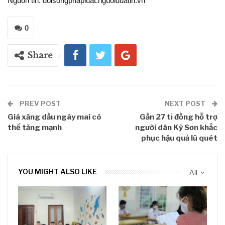
Nguồn tin: doisongphapluat.nguoiduatin.vn
0
Share
PREV POST
NEXT POST
Giá xăng dầu ngày mai có
Gần 27 tỉ đồng hỗ trợ
thể tăng mạnh
người dân Kỳ Sơn khắc
phục hậu quả lũ quét
YOU MIGHT ALSO LIKE
All