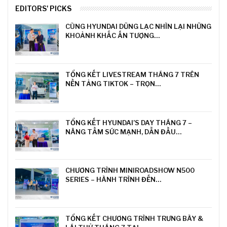
EDITORS' PICKS
CÙNG HYUNDAI DŨNG LẠC NHÌN LẠI NHỮNG
KHOẢNH KHẮC ẤN TƯỢNG…
TỔNG KẾT LIVESTREAM THÁNG 7 TRÊN
NỀN TẢNG TIKTOK – TRỌN…
TỔNG KẾT HYUNDAI’S DAY THÁNG 7 –
NÂNG TẦM SỨC MẠNH, DẪN ĐẦU…
CHƯƠNG TRÌNH MINIROADSHOW N500
SERIES – HÀNH TRÌNH ĐẾN…
TỔNG KẾT CHƯƠNG TRÌNH TRƯNG BÀY &