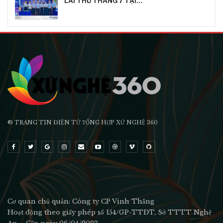
LÁI THỬ THÁNG 7 TẠI…
® TRANG TIN ĐIỆN TỬ ТỔNG HỢP XỨ NGHỆ 360
Cơ quan chủ quản: Công ty CP Vinh Thắng
Hoạt động theo giấy phép số 154/GP-TTĐT, Sở TTTT Nghệ