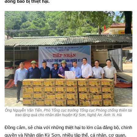
đồng bào bị thiệt hại.
Ông Nguyễn Văn Tiến, Phó Tổng cục trưởng Tổng cục Phòng chống thiên tai
trao tặng quà cho nhân dân huyện Kỳ Sơn, Nghệ An. Ảnh: N. Hà
Đồng cảm, sẻ chia với những thiệt hại to lớn của đảng bộ, chính
quyền và Nhân dân Kỳ Sơn, nhiều tập thể, cá nhân, cơ quan,