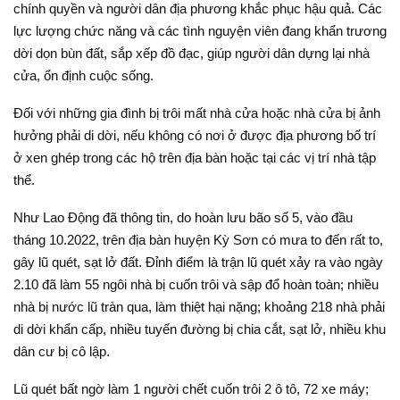
chính quyền và người dân địa phương khắc phục hậu quả. Các
lực lượng chức năng và các tình nguyện viên đang khẩn trương
dời dọn bùn đất, sắp xếp đồ đạc, giúp người dân dựng lại nhà
cửa, ổn định cuộc sống.
Đối với những gia đình bị trôi mất nhà cửa hoặc nhà cửa bị ảnh
hưởng phải di dời, nếu không có nơi ở được địa phương bố trí
ở xen ghép trong các hộ trên địa bàn hoặc tại các vị trí nhà tập
thể.
Như Lao Động đã thông tin, do hoàn lưu bão số 5, vào đầu
tháng 10.2022, trên địa bàn huyện Kỳ Sơn có mưa to đến rất to,
gây lũ quét, sạt lở đất. Đỉnh điểm là trận lũ quét xảy ra vào ngày
2.10 đã làm 55 ngôi nhà bị cuốn trôi và sập đổ hoàn toàn; nhiều
nhà bị nước lũ tràn qua, làm thiệt hại nặng; khoảng 218 nhà phải
di dời khẩn cấp, nhiều tuyến đường bị chia cắt, sạt lở, nhiều khu
dân cư bị cô lập.
Lũ quét bất ngờ làm 1 người chết cuốn trôi 2 ô tô, 72 xe máy;