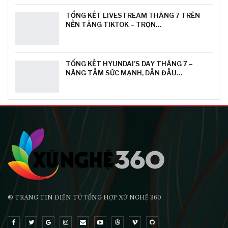
TỔNG KẾT LIVESTREAM THÁNG 7 TRÊN
NỀN TẢNG TIKTOK – TRỌN…
TỔNG KẾT HYUNDAI’S DAY THÁNG 7 –
NÂNG TẦM SỨC MẠNH, DẪN ĐẦU…
® TRANG TIN ĐIỆN TỬ ТỔNG HỢP XỨ NGHỆ 360