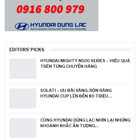
EDITORS' PICKS
HYUNDAI MIGHTY N500 SERIES – HIỆU QUẢ
TRÊN TỪNG CHUYẾN HÀNG
SOLATI – ƯU ĐÃI VÀNG, RỘN RÀNG
HYUNDAI CUP LÊN ĐẾN 80 TRIỆU…
CÙNG HYUNDAI DŨNG LẠC NHÌN LẠI NHỮNG
KHOẢNH KHẮC ẤN TƯỢNG…