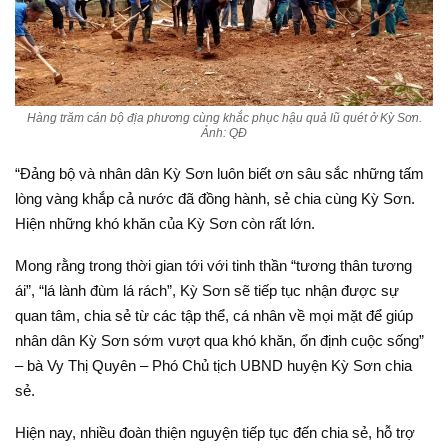
Hàng trăm cán bộ địa phương cùng khắc phục hậu quả lũ quét ở Kỳ Sơn.
Ảnh: QĐ
“Đảng bộ và nhân dân Kỳ Sơn luôn biết ơn sâu sắc những tấm
lòng vàng khắp cả nước đã đồng hành, sẻ chia cùng Kỳ Sơn.
Hiện những khó khăn của Kỳ Sơn còn rất lớn.
Mong rằng trong thời gian tới với tinh thần “tương thân tương
ái”, “lá lành đùm lá rách”, Kỳ Sơn sẽ tiếp tục nhận được sự
quan tâm, chia sẻ từ các tập thể, cá nhân về mọi mặt để giúp
nhân dân Kỳ Sơn sớm vượt qua khó khăn, ổn định cuộc sống”
– bà Vy Thị Quyên – Phó Chủ tịch UBND huyện Kỳ Sơn chia
sẻ.
Hiện nay, nhiều đoàn thiện nguyện tiếp tục đến chia sẻ, hỗ trợ