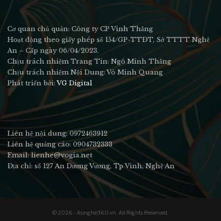
Cơ quan chủ quản: Công ty CP Vinh Thắng
Hoạt động theo giấy phép số 154/GP-TTĐT, Sở TTTT Nghệ
An – Cấp ngày 06/04/2023.
Chịu trách nhiệm Trang Tin: Ngô Minh Thắng
Chịu trách nhiệm Nội Dung: Võ Minh Quang
Phát triển bởi:
VG Digital
Liên hệ nội dung: 0972463912
Liên hệ quảng cáo: 0904732333
Email: lienhe@vogia.net
Địa chỉ: số 127 An Dương Vương, Tp Vinh, Nghệ An
© 2026 - Xunghe360.vn. All Rights Reserved.