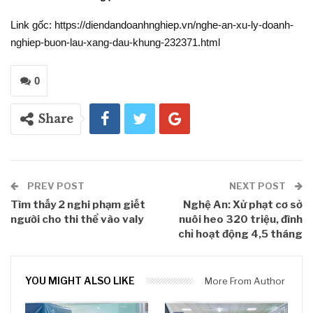
Link gốc: https://diendandoanhnghiep.vn/nghe-an-xu-ly-doanh-
nghiep-buon-lau-xang-dau-khung-232371.html
0
Share
PREV POST
NEXT POST
Tìm thấy 2 nghi phạm giết
Nghệ An: Xử phạt cơ sở
người cho thi thể vào valy
nuôi heo 320 triệu, đình
chỉ hoạt động 4,5 tháng
YOU MIGHT ALSO LIKE
More From Author