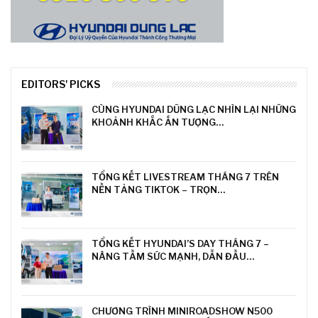
EDITORS' PICKS
CÙNG HYUNDAI DŨNG LẠC NHÌN LẠI NHỮNG
KHOẢNH KHẮC ẤN TƯỢNG…
TỔNG KẾT LIVESTREAM THÁNG 7 TRÊN
NỀN TẢNG TIKTOK – TRỌN…
TỔNG KẾT HYUNDAI’S DAY THÁNG 7 –
NÂNG TẦM SỨC MẠNH, DẪN ĐẦU…
CHƯƠNG TRÌNH MINIROADSHOW N500