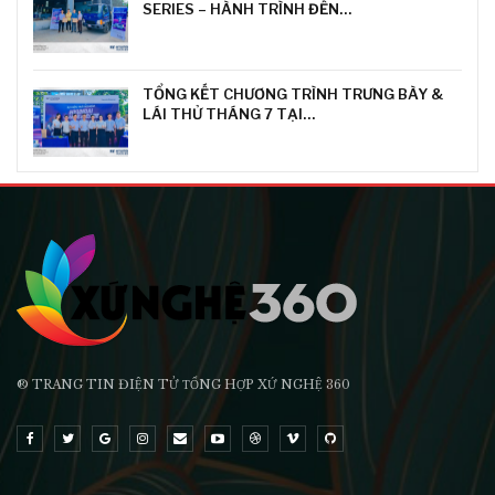
SERIES – HÀNH TRÌNH ĐẾN…
TỔNG KẾT CHƯƠNG TRÌNH TRƯNG BÀY &
LÁI THỬ THÁNG 7 TẠI…
® TRANG TIN ĐIỆN TỬ ТỔNG HỢP XỨ NGHỆ 360