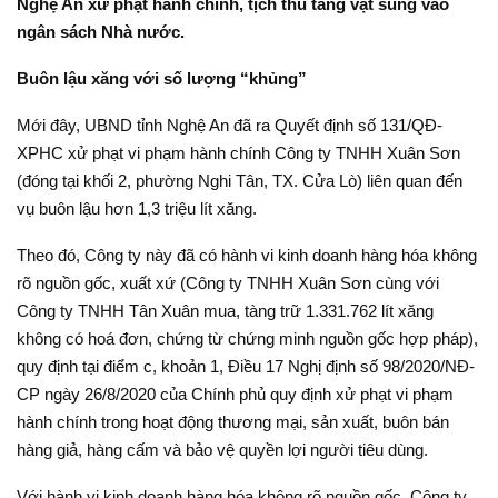
Nghệ An xử phạt hành chính, tịch thu tang vật sung vào
ngân sách Nhà nước.
Buôn lậu xăng với số lượng “khủng”
Mới đây, UBND tỉnh Nghệ An đã ra Quyết định số 131/QĐ-
XPHC xử phạt vi phạm hành chính Công ty TNHH Xuân Sơn
(đóng tại khối 2, phường Nghi Tân, TX. Cửa Lò) liên quan đến
vụ buôn lậu hơn 1,3 triệu lít xăng.
Theo đó, Công ty này đã có hành vi kinh doanh hàng hóa không
rõ nguồn gốc, xuất xứ (Công ty TNHH Xuân Sơn cùng với
Công ty TNHH Tân Xuân mua, tàng trữ 1.331.762 lít xăng
không có hoá đơn, chứng từ chứng minh nguồn gốc hợp pháp),
quy định tại điểm c, khoản 1, Điều 17 Nghị định số 98/2020/NĐ-
CP ngày 26/8/2020 của Chính phủ quy định xử phạt vi phạm
hành chính trong hoạt động thương mại, sản xuất, buôn bán
hàng giả, hàng cấm và bảo vệ quyền lợi người tiêu dùng.
Với hành vi kinh doanh hàng hóa không rõ nguồn gốc, Công ty