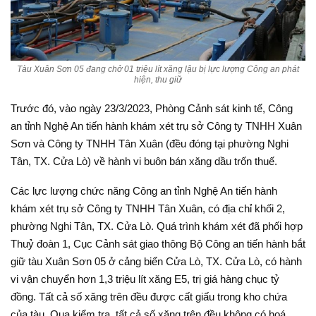
Tàu Xuân Sơn 05 đang chở 01 triệu lít xăng lậu bị lực lượng Công an phát
hiện, thu giữ
Trước đó, vào ngày 23/3/2023, Phòng Cảnh sát kinh tế, Công
an tỉnh Nghệ An tiến hành khám xét trụ sở Công ty TNHH Xuân
Sơn và Công ty TNHH Tân Xuân (đều đóng tại phường Nghi
Tân, TX. Cửa Lò) về hành vi buôn bán xăng dầu trốn thuế.
Các lực lượng chức năng Công an tỉnh Nghệ An tiến hành
khám xét trụ sở Công ty TNHH Tân Xuân, có địa chỉ khối 2,
phường Nghi Tân, TX. Cửa Lò. Quá trình khám xét đã phối hợp
Thuỷ đoàn 1, Cục Cảnh sát giao thông Bộ Công an tiến hành bắt
giữ tàu Xuân Sơn 05 ở cảng biển Cửa Lò, TX. Cửa Lò, có hành
vi vận chuyển hơn 1,3 triệu lít xăng E5, trị giá hàng chục tỷ
đồng. Tất cả số xăng trên đều được cất giấu trong kho chứa
của tàu. Qua kiểm tra, tất cả số xăng trên đều không có hoá