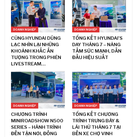
DOANH NGHIỆP
DOANH NGHIỆP
CÙNG HYUNDAI DŨNG
TỔNG KẾT HYUNDAI’S
LẠC NHÌN LẠI NHỮNG
DAY THÁNG 7 – NÂNG
KHOẢNH KHẮC ẤN
TẦM SỨC MẠNH, DẪN
TƯỢNG TRONG PHIÊN
ĐẦU HIỆU SUẤT
LIVESTREAM…
DOANH NGHIỆP
DOANH NGHIỆP
CHƯƠNG TRÌNH
TỔNG KẾT CHƯƠNG
MINIROADSHOW N500
TRÌNH TRƯNG BÀY &
SERIES – HÀNH TRÌNH
LÁI THỬ THÁNG 7 TẠI
ĐẾN TẬN NƠI, ĐỒNG
BẾN XE CHỢ VINH