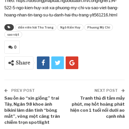
Theo: https://doisongphapluat.nguoiduatin.vn/congnghe/194-
522-5-ngo-kien-huy-xot-xa-phuong-my-chi-va-sao-viet-bang-
hoang-nhan-tin-tang-su-tu-danh-hai-thu-trang-ylt561216.html
diễn viên hài Thu Trang
Ngô Kiến Huy
Phương Mỹ Chi
sao việt
0
Share
PREV POST
NEXT POST
Sau ồn ào “xin giống” trai
Tranh thủ đi tắm mấy
Tây, Ngân 98 khoe ảnh
phút, mẹ hốt hoảng phát
bikini làm dân tình “bỏng
hiện con 1 tuổi nổi dưới ao
mắt”, vòng một căng tràn
cạnh nhà
chiếm trọn spotlight