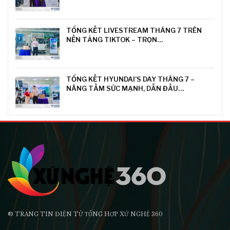
TỔNG KẾT LIVESTREAM THÁNG 7 TRÊN
NỀN TẢNG TIKTOK – TRỌN…
TỔNG KẾT HYUNDAI’S DAY THÁNG 7 –
NÂNG TẦM SỨC MẠNH, DẪN ĐẦU…
® TRANG TIN ĐIỆN TỬ ТỔNG HỢP XỨ NGHỆ 360