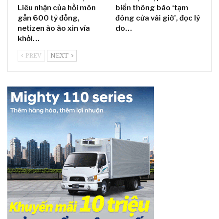
Liêu nhận của hồi môn
biển thông báo ‘tạm
gần 600 tỷ đồng,
đóng cửa vài giờ’, đọc lý
netizen ào ào xin vía
do…
khởi…
PREV
NEXT