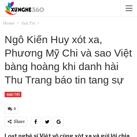
Home
Giải Trí
Ngô Kiến Huy xót xa,
Phương Mỹ Chi và sao Việt
bàng hoàng khi danh hài
Thu Trang báo tin tang sự
GIẢI TRÍ
0
Share
Loạt nghệ sĩ Việt vô cùng xót xa và gửi lời chia