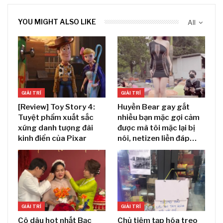
YOU MIGHT ALSO LIKE
All
GIẢI TRÍ
GIẢI TRÍ
[Review] Toy Story 4:
Huyền Bear gay gắt
Tuyệt phẩm xuất sắc
nhiều bạn mặc gợi cảm
xứng danh tượng đài
được mà tôi mặc lại bị
kinh điển của Pixar
nói, netizen liền đáp…
GIẢI TRÍ
GIẢI TRÍ
Cô dâu hot nhất Bạc
Chủ tiệm tạp hóa treo