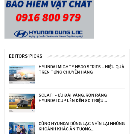
EDITORS' PICKS
HYUNDAI MIGHTY N500 SERIES – HIỆU QUẢ
TRÊN TỪNG CHUYẾN HÀNG
SOLATI – ƯU ĐÃI VÀNG, RỘN RÀNG
HYUNDAI CUP LÊN ĐẾN 80 TRIỆU…
CÙNG HYUNDAI DŨNG LẠC NHÌN LẠI NHỮNG
KHOẢNH KHẮC ẤN TƯỢNG…