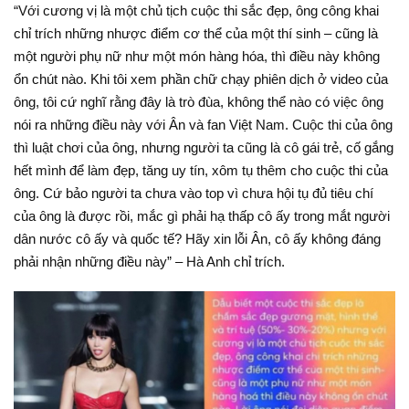
“Với cương vị là một chủ tịch cuộc thi sắc đẹp, ông công khai
chỉ trích những nhược điểm cơ thể của một thí sinh – cũng là
một người phụ nữ như một món hàng hóa, thì điều này không
ổn chút nào. Khi tôi xem phần chữ chạy phiên dịch ở video của
ông, tôi cứ nghĩ rằng đây là trò đùa, không thể nào có việc ông
nói ra những điều này với Ân và fan Việt Nam. Cuộc thi của ông
thì luật chơi của ông, nhưng người ta cũng là cô gái trẻ, cố gắng
hết mình để làm đẹp, tăng uy tín, xôm tụ thêm cho cuộc thi của
ông. Cứ bảo người ta chưa vào top vì chưa hội tụ đủ tiêu chí
của ông là được rồi, mắc gì phải hạ thấp cô ấy trong mắt người
dân nước cô ấy và quốc tế? Hãy xin lỗi Ân, cô ấy không đáng
phải nhận những điều này” – Hà Anh chỉ trích.