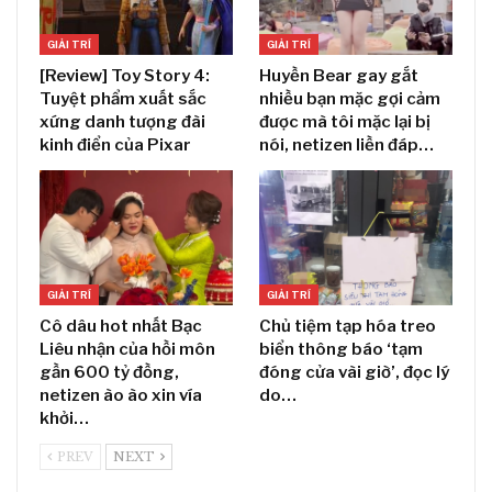
GIẢI TRÍ
GIẢI TRÍ
[Review] Toy Story 4:
Huyền Bear gay gắt
Tuyệt phẩm xuất sắc
nhiều bạn mặc gợi cảm
xứng danh tượng đài
được mà tôi mặc lại bị
kinh điển của Pixar
nói, netizen liền đáp…
GIẢI TRÍ
GIẢI TRÍ
Cô dâu hot nhất Bạc
Chủ tiệm tạp hóa treo
Liêu nhận của hồi môn
biển thông báo ‘tạm
gần 600 tỷ đồng,
đóng cửa vài giờ’, đọc lý
netizen ào ào xin vía
do…
khởi…
PREV
NEXT