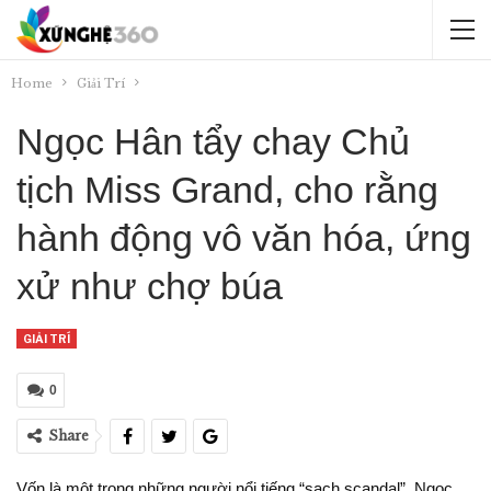
Home
Giải Trí
Ngọc Hân tẩy chay Chủ
tịch Miss Grand, cho rằng
hành động vô văn hóa, ứng
xử như chợ búa
GIẢI TRÍ
0
Share
Vốn là một trong những người nổi tiếng “sạch scandal”, Ngọc