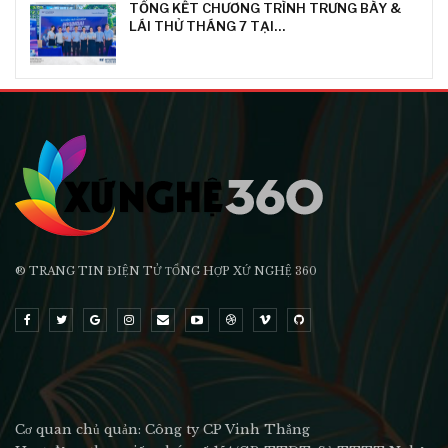
TỔNG KẾT CHƯƠNG TRÌNH TRƯNG BÀY &
LÁI THỬ THÁNG 7 TẠI…
® TRANG TIN ĐIỆN TỬ ТỔNG HỢP XỨ NGHỆ 360
Cơ quan chủ quản: Công ty CP Vinh Thắng