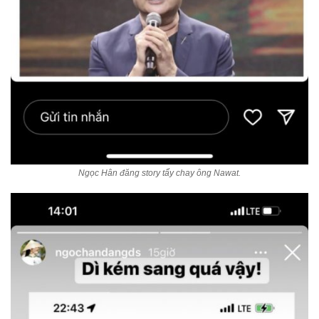
Ngọc Hân đăng story tẩy chay ông Nawat.