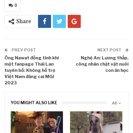
0
Share
PREV POST
NEXT POST
Ông Nawat đồng tình khi
Nghệ An: Lương thấp,
một fanpage Thái Lan
công nhân chật vật nuôi
tuyên bố: Không hỗ trợ
con ăn học
Việt Nam đăng cai MGI
2023
YOU MIGHT ALSO LIKE
All