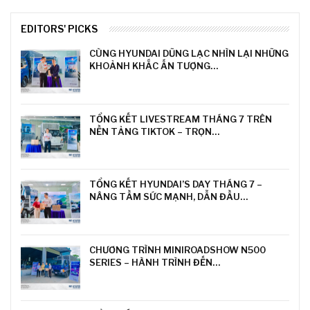
EDITORS' PICKS
CÙNG HYUNDAI DŨNG LẠC NHÌN LẠI NHỮNG
KHOẢNH KHẮC ẤN TƯỢNG…
TỔNG KẾT LIVESTREAM THÁNG 7 TRÊN
NỀN TẢNG TIKTOK – TRỌN…
TỔNG KẾT HYUNDAI’S DAY THÁNG 7 –
NÂNG TẦM SỨC MẠNH, DẪN ĐẦU…
CHƯƠNG TRÌNH MINIROADSHOW N500
SERIES – HÀNH TRÌNH ĐẾN…