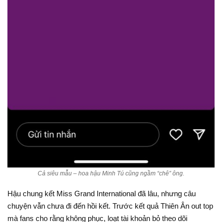
Cả siêu mẫu – hoa hậu Minh Tú cũng ngầm “chê” ông.
Hậu chung kết Miss Grand International đã lâu, nhưng câu
chuyện vẫn chưa đi đến hồi kết. Trước kết quả Thiên Ân out top
mà fans cho rằng không phục, loạt tài khoản bỏ theo dõi