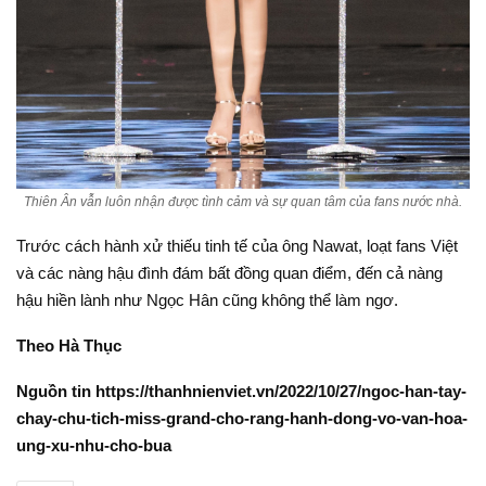
Thiên Ân vẫn luôn nhận được tình cảm và sự quan tâm của fans nước nhà.
Trước cách hành xử thiếu tinh tế của ông Nawat, loạt fans Việt
và các nàng hậu đình đám bất đồng quan điểm, đến cả nàng
hậu hiền lành như Ngọc Hân cũng không thể làm ngơ.
Theo Hà Thục
Nguồn tin https://thanhnienviet.vn/2022/10/27/ngoc-han-tay-
chay-chu-tich-miss-grand-cho-rang-hanh-dong-vo-van-hoa-
ung-xu-nhu-cho-bua