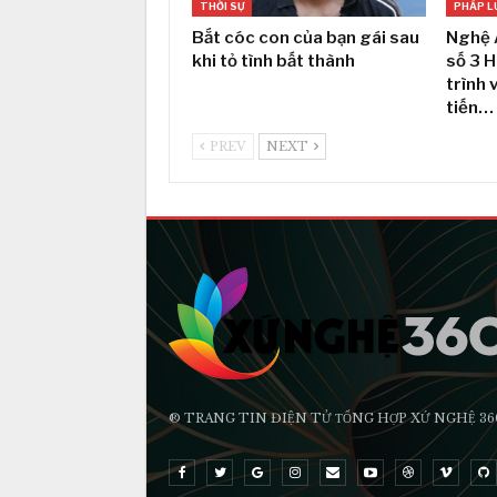
THỜI SỰ
PHÁP L
Bắt cóc con của bạn gái sau
Nghệ 
khi tỏ tình bất thành
số 3 
trình 
tiến…
PREV
NEXT
® TRANG TIN ĐIỆN TỬ ТỔNG HỢP XỨ NGHỆ 36