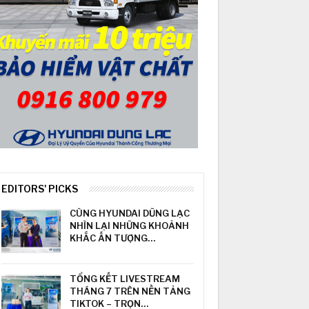
EDITORS' PICKS
CÙNG HYUNDAI DŨNG LẠC
NHÌN LẠI NHỮNG KHOẢNH
KHẮC ẤN TƯỢNG…
TỔNG KẾT LIVESTREAM
THÁNG 7 TRÊN NỀN TẢNG
TIKTOK – TRỌN…