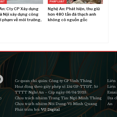
UẬT
PHÁP LUẬT
An: Cty CP Xây dựng
Nghệ An: Phát hiện, thu giữ
Hà Nội xây dựng công
hơn 480 tấn đá thạch anh
vi phạm về môi trường,
không có nguồn gốc
Cơ quan chủ quản: Công ty CP Vinh Thắng
Liên 
Hoạt động theo giấy phép số 154/GP-TTĐT, Sở
Liên 
TTTT Nghệ An – Cấp ngày 06/04/2023.
Emai
Chịu trách nhiệm Trang Tin: Ngô Minh Thắng
Địa c
0
Chịu trách nhiệm Nội Dung: Võ Minh Quang
An
Phát triển bởi:
VG Digital