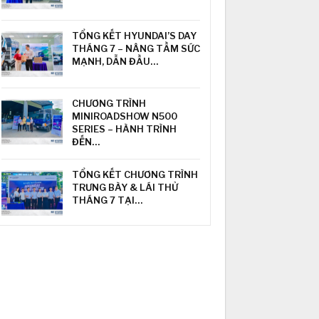
TỔNG KẾT HYUNDAI’S DAY
THÁNG 7 – NÂNG TẦM SỨC
MẠNH, DẪN ĐẦU…
CHƯƠNG TRÌNH
MINIROADSHOW N500
SERIES – HÀNH TRÌNH
ĐẾN…
TỔNG KẾT CHƯƠNG TRÌNH
TRƯNG BÀY & LÁI THỬ
THÁNG 7 TẠI…