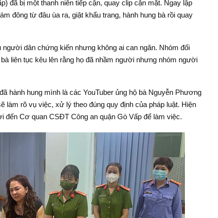
đã bị một thanh niên tiếp cận, quay clip cận mặt. Ngay lập
m đông từ đâu ùa ra, giật khẩu trang, hành hung bà rồi quay
ều người dân chứng kiến nhưng không ai can ngăn. Nhóm đối
ù bà liên tục kêu lên rằng họ đã nhầm người nhưng nhóm người
 đã hành hung mình là các YouTuber ủng hộ bà Nguyễn Phương
làm rõ vụ việc, xử lý theo đúng quy định của pháp luật. Hiện
mời đến Cơ quan CSĐT Công an quận Gò Vấp để làm việc.