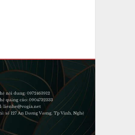
hệ nội dung: 0972463912
hệ quảng cáo: 0904732333
l: lienhe@vogia.net
hỉ: số 127 An Dương Vương, Tp Vinh, Nghệ