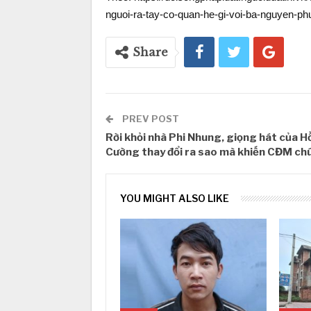
nguoi-ra-tay-co-quan-he-gi-voi-ba-nguyen-ph
Share
PREV POST
Rời khỏi nhà Phi Nhung, giọng hát của H
Cường thay đổi ra sao mà khiến CĐM chú
YOU MIGHT ALSO LIKE