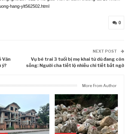
uong-hang-ylt562502.html
0
NEXT POST
ồ Văn
Vụ bé trai 3 tuổi bị mẹ khai tử dù đang còn
 ý?
sống: Người cha tiết lộ nhiều chi tiết bất ngờ
More From Author