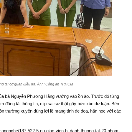
 tại cơ quan điều tra. Ảnh: Công an TP.HCM
của bà Nguyễn Phương Hằng vướng vào ồn ào. Trước đó từng
đăng tải thông tin, clip sai sự thật gây bức xúc dư luận. Bên
òn thường xuyên dùng lời lẽ mang tính đe dọa, hằn học với các
n/congnghe/187-522-5-nu-giao-vien-bi-danh-thuong-tat-20-nhom-