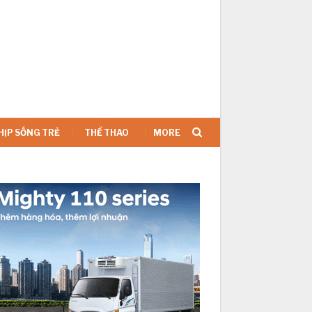
SIGN IN
HỊP SỐNG TRẺ
THỂ THAO
MORE