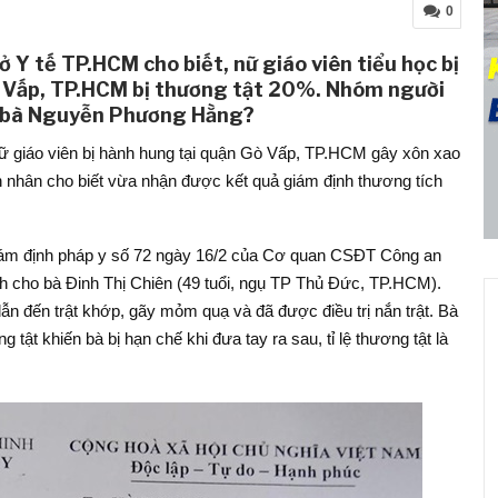
0
 Y tế TP.HCM cho biết, nữ giáo viên tiểu học bị
 Vấp, TP.HCM bị thương tật 20%. Nhóm người
ới bà Nguyễn Phương Hằng?
nữ giáo viên bị hành hung tại quận Gò Vấp, TP.HCM gây xôn xao
ạn nhân cho biết vừa nhận được kết quả giám định thương tích
giám định pháp y số 72 ngày 16/2 của Cơ quan CSĐT Công an
h cho bà Đinh Thị Chiên (49 tuổi, ngụ TP Thủ Đức, TP.HCM).
ẫn đến trật khớp, gãy mỏm quạ và đã được điều trị nắn trật. Bà
tật khiến bà bị hạn chế khi đưa tay ra sau, tỉ lệ thương tật là