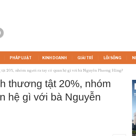
PHÁP LUẬT
KINH DOANH
GIẢI TRÍ
LỐI SỐNG
N
g tật 20%, nhóm người ra tay có quan hệ gì với bà Nguyễn Phương Hằng?
nh thương tật 20%, nhóm
an hệ gì với bà Nguyễn