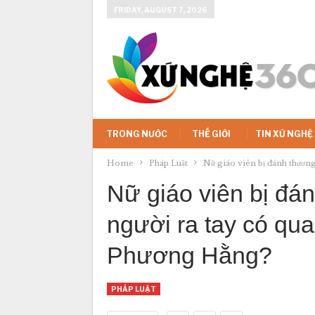
FRIDAY, AUGUST 7, 2026
TRONG NƯỚC
THẾ GIỚI
TIN XỨ NGHỆ
Home
Pháp Luật
Nữ giáo viên bị đánh thươn
Nữ giáo viên bị đá
người ra tay có qu
Phương Hằng?
PHÁP LUẬT