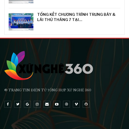
TỔNG KẾT CHƯƠNG TRÌNH TRƯNG BÀY &
LÁI THỬ THÁNG 7 TẠI…
® TRANG TIN ĐIỆN TỬ ТỔNG HỢP XỨ NGHỆ 360