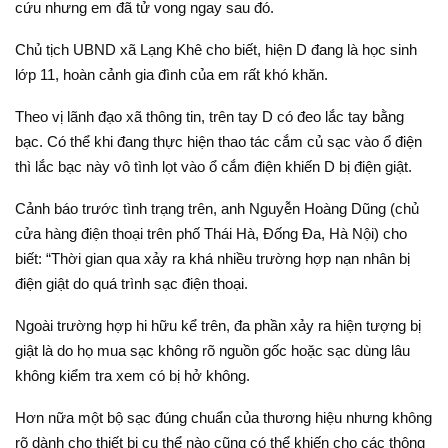
cứu nhưng em đã tử vong ngay sau đó.
Chủ tịch UBND xã Lạng Khê cho biết, hiện D đang là học sinh
lớp 11, hoàn cảnh gia đình của em rất khó khăn.
Theo vị lãnh đạo xã thông tin, trên tay D có đeo lắc tay bằng
bạc. Có thể khi đang thực hiện thao tác cắm củ sạc vào ổ điện
thì lắc bạc này vô tình lọt vào ổ cắm điện khiến D bị điện giật.
Cảnh báo trước tình trạng trên, anh Nguyễn Hoàng Dũng (chủ
cửa hàng điện thoại trên phố Thái Hà, Đống Đa, Hà Nội) cho
biết: “Thời gian qua xảy ra khá nhiều trường hợp nạn nhân bị
điện giật do quá trình sạc điện thoại.
Ngoài trường hợp hi hữu kể trên, đa phần xảy ra hiện tượng bị
giật là do họ mua sạc không rõ nguồn gốc hoặc sạc dùng lâu
không kiểm tra xem có bị hở không.
Hơn nữa một bộ sạc đúng chuẩn của thương hiệu nhưng không
rõ dành cho thiết bị cụ thể nào cũng có thể khiến cho các thông