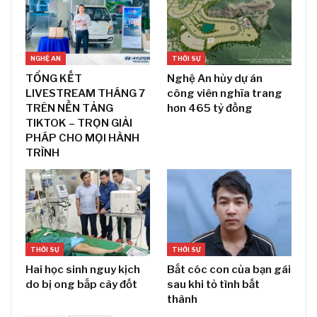
NGHỆ AN
THỜI SỰ
TỔNG KẾT
Nghệ An hủy dự án
LIVESTREAM THÁNG 7
công viên nghĩa trang
TRÊN NỀN TẢNG
hơn 465 tỷ đồng
TIKTOK – TRỌN GIẢI
PHÁP CHO MỌI HÀNH
TRÌNH
THỜI SỰ
THỜI SỰ
Hai học sinh nguy kịch
Bắt cóc con của bạn gái
do bị ong bắp cày đốt
sau khi tỏ tình bất
thành