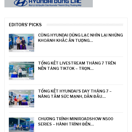
EDITORS' PICKS
CÙNG HYUNDAI DŨNG LẠC NHÌN LẠI NHỮNG
KHOẢNH KHẮC ẤN TƯỢNG…
TỔNG KẾT LIVESTREAM THÁNG 7 TRÊN
NỀN TẢNG TIKTOK – TRỌN…
TỔNG KẾT HYUNDAI’S DAY THÁNG 7 –
NÂNG TẦM SỨC MẠNH, DẪN ĐẦU…
CHƯƠNG TRÌNH MINIROADSHOW N500
SERIES – HÀNH TRÌNH ĐẾN…