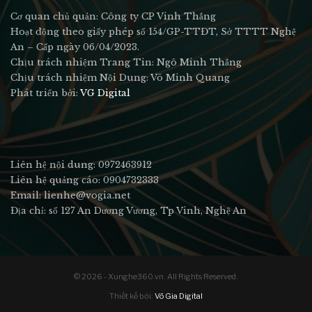
Cơ quan chủ quản: Công ty CP Vinh Thắng
Hoạt động theo giấy phép số 154/GP-TTĐT, Sở TTTT Nghệ
An – Cấp ngày 06/04/2023.
Chịu trách nhiệm Trang Tin: Ngô Minh Thắng
Chịu trách nhiệm Nội Dung: Võ Minh Quang
Phát triển bởi:
VG Digital
Liên hệ nội dung: 0972463912
Liên hệ quảng cáo: 0904732333
Email: lienhe@vogia.net
Địa chỉ: số 127 An Dương Vương, Tp Vinh, Nghệ An
© 2026 - Xunghe360.vn. All Rights Reserved.
Thiết kế bởi:
Võ Gia Digital