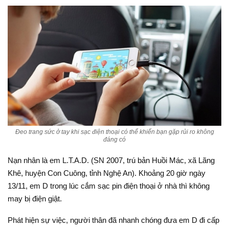
Đeo trang sức ở tay khi sạc điện thoại có thể khiến bạn gặp rủi ro không
đáng có
Nạn nhân là em L.T.A.D. (SN 2007, trú bản Huồi Mác, xã Lãng
Khê, huyện Con Cuông, tỉnh Nghệ An). Khoảng 20 giờ ngày
13/11, em D trong lúc cắm sạc pin điện thoại ở nhà thì không
may bị điện giật.
Phát hiện sự việc, người thân đã nhanh chóng đưa em D đi cấp