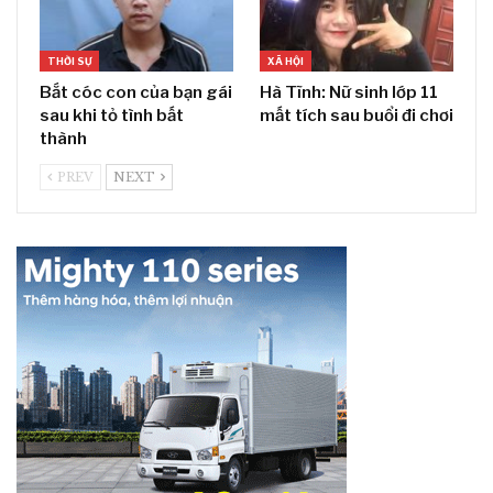
THỜI SỰ
XÃ HỘI
Bắt cóc con của bạn gái
Hà Tĩnh: Nữ sinh lớp 11
sau khi tỏ tình bất
mất tích sau buổi đi chơi
thành
PREV
NEXT