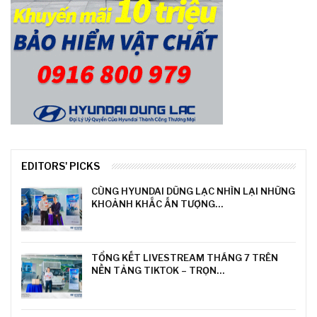
EDITORS' PICKS
CÙNG HYUNDAI DŨNG LẠC NHÌN LẠI NHỮNG
KHOẢNH KHẮC ẤN TƯỢNG…
TỔNG KẾT LIVESTREAM THÁNG 7 TRÊN
NỀN TẢNG TIKTOK – TRỌN…