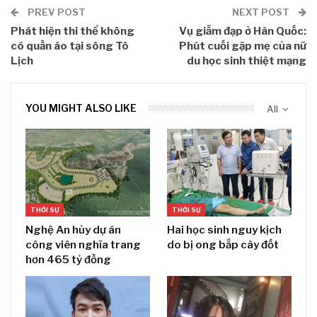
PREV POST
NEXT POST
Phát hiện thi thể không
Vụ giẫm đạp ở Hàn Quốc:
có quần áo tại sông Tô
Phút cuối gặp mẹ của nữ
Lịch
du học sinh thiệt mạng
YOU MIGHT ALSO LIKE
All
THỜI SỰ
THỜI SỰ
Nghệ An hủy dự án
Hai học sinh nguy kịch
công viên nghĩa trang
do bị ong bắp cày đốt
hơn 465 tỷ đồng