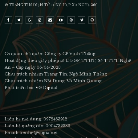
® TRANG TIN ĐIỆN TỬ ТỔNG HỢP XỨ NGHỆ 360
Cơ quan chủ quản: Công ty CP Vinh Thắng
Hoạt động theo giấy phép số 154/GP-TTĐT, Sở TTTT Nghệ
An – Cấp ngày 06/04/2023.
Chịu trách nhiệm Trang Tin: Ngô Minh Thắng
Chịu trách nhiệm Nội Dung: Võ Minh Quang
Phát triển bởi:
VG Digital
Liên hệ nội dung: 0972463912
Liên hệ quảng cáo: 0904732333
Email: lienhe@vogia.net