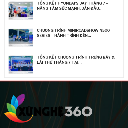
TỔNG KẾT HYUNDAI’S DAY THÁNG 7 –
NÂNG TẦM SỨC MẠNH, DẪN ĐẦU…
CHƯƠNG TRÌNH MINIROADSHOW N500
SERIES – HÀNH TRÌNH ĐẾN…
TỔNG KẾT CHƯƠNG TRÌNH TRƯNG BÀY &
LÁI THỬ THÁNG 7 TẠI…