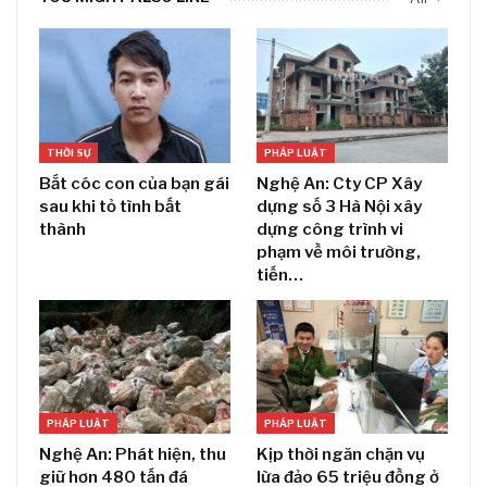
THỜI SỰ
PHÁP LUẬT
Bắt cóc con của bạn gái
Nghệ An: Cty CP Xây
sau khi tỏ tình bất
dựng số 3 Hà Nội xây
thành
dựng công trình vi
phạm về môi trường,
tiến…
PHÁP LUẬT
PHÁP LUẬT
Nghệ An: Phát hiện, thu
Kịp thời ngăn chặn vụ
giữ hơn 480 tấn đá
lừa đảo 65 triệu đồng ở