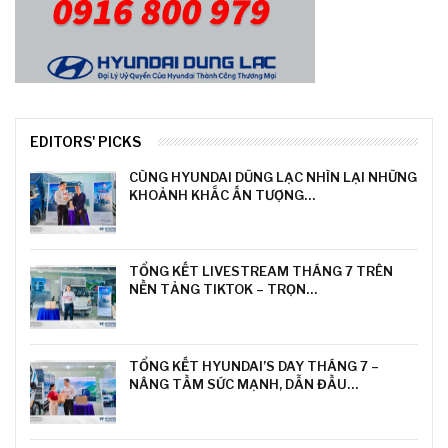
EDITORS' PICKS
CÙNG HYUNDAI DŨNG LẠC NHÌN LẠI NHỮNG
KHOẢNH KHẮC ẤN TƯỢNG…
TỔNG KẾT LIVESTREAM THÁNG 7 TRÊN
NỀN TẢNG TIKTOK – TRỌN…
TỔNG KẾT HYUNDAI’S DAY THÁNG 7 –
NÂNG TẦM SỨC MẠNH, DẪN ĐẦU…