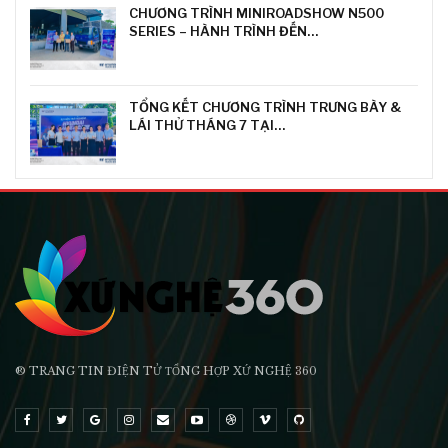
CHƯƠNG TRÌNH MINIROADSHOW N500
SERIES – HÀNH TRÌNH ĐẾN…
TỔNG KẾT CHƯƠNG TRÌNH TRƯNG BÀY &
LÁI THỬ THÁNG 7 TẠI…
® TRANG TIN ĐIỆN TỬ ТỔNG HỢP XỨ NGHỆ 360