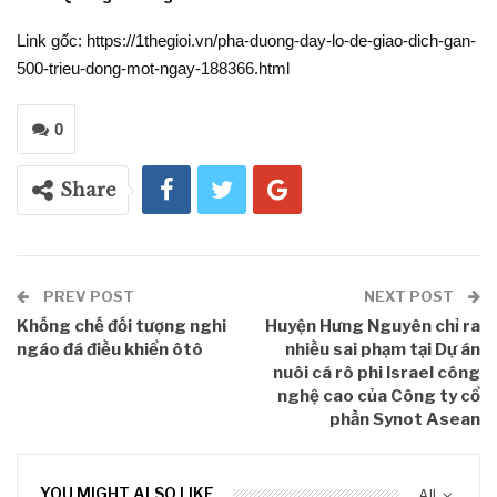
Link gốc: https://1thegioi.vn/pha-duong-day-lo-de-giao-dich-gan-
500-trieu-dong-mot-ngay-188366.html
0
Share
PREV POST
NEXT POST
Khống chế đối tượng nghi
Huyện Hưng Nguyên chỉ ra
ngáo đá điều khiển ôtô
nhiều sai phạm tại Dự án
nuôi cá rô phi Israel công
nghệ cao của Công ty cổ
phần Synot Asean
YOU MIGHT ALSO LIKE
All