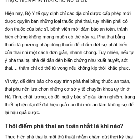
THỰC HIỆN PHÁ THAI CHO NỮ GIỚI.
Hiện nay, Bộ Y tế quy định chỉ các địa chỉ được cấp phép mới
được quyền bán những loại thuốc phá thai, tuy nhiên phải có
đơn thuốc của bác sĩ, bệnh viện mới đảm bảo an toàn, tránh
biến chứng không mong muốn có thể xảy ra. Phá thai bằng
thuốc là phương pháp dùng thuốc để chấm dứt sự phát triển
của thai nhi một cách đơn giản, nhanh chóng. Tuy nhiên, nếu tự
ý phá thai tại nhà dễ dẫn đến biến chứng như xuất huyết, sót
thai,… thậm chí có thể tử vong nếu không kịp thời khắc phục.
Vì vậy, để đảm bảo cho quy trình phá thai bằng thuốc an toàn,
thai phụ nên lựa chọn những cơ sở y tế chuyên khoa uy tín ở
Hà Tĩnh, chất lượng, có đội ngũ y bác sĩ giàu kinh nghiệm, trang
thiết bị hiện đại để đạt hiệu quả cao thì mới an tâm không sợ để
lại hậu quả được.
Thời điểm phá thai an toàn nhất là khi nào?
Thực hiện phá thai là một thủ thuật nhằm chấm dứt thời kỳ thai