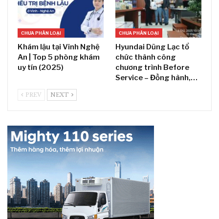
CHƯA PHÂN LOẠI
CHƯA PHÂN LOẠI
Khám lậu tại Vinh Nghệ
Hyundai Dũng Lạc tổ
An | Top 5 phòng khám
chức thành công
uy tín (2025)
chương trình Before
Service – Đồng hành,…
PREV
NEXT