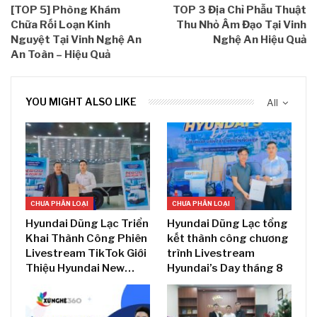
[TOP 5] Phòng Khám
TOP 3 Địa Chỉ Phẫu Thuật
Chữa Rối Loạn Kinh
Thu Nhỏ Âm Đạo Tại Vinh
Nguyệt Tại Vinh Nghệ An
Nghệ An Hiệu Quả
An Toàn – Hiệu Quả
YOU MIGHT ALSO LIKE
All
CHƯA PHÂN LOẠI
CHƯA PHÂN LOẠI
Hyundai Dũng Lạc Triển
Hyundai Dũng Lạc tổng
Khai Thành Công Phiên
kết thành công chương
Livestream TikTok Giới
trình Livestream
Thiệu Hyundai New…
Hyundai’s Day tháng 8