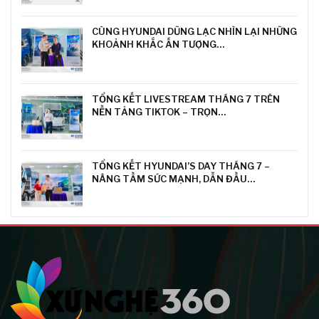
CÙNG HYUNDAI DŨNG LẠC NHÌN LẠI NHỮNG
KHOẢNH KHẮC ẤN TƯỢNG…
TỔNG KẾT LIVESTREAM THÁNG 7 TRÊN
NỀN TẢNG TIKTOK – TRỌN…
TỔNG KẾT HYUNDAI’S DAY THÁNG 7 –
NÂNG TẦM SỨC MẠNH, DẪN ĐẦU…