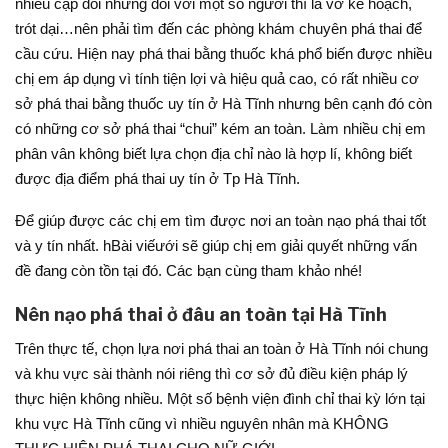
nhiều cặp đôi nhưng đổi với một số người thì là vỡ kế hoạch,
trót dại…nên phải tìm đến các phòng khám chuyên phá thai để
cầu cứu. Hiện nay phá thai bằng thuốc khá phổ biến được nhiều
chị em áp dụng vì tính tiện lợi và hiệu quả cao, có rất nhiều cơ
sở phá thai bằng thuốc uy tín ở Hà Tĩnh nhưng bên cạnh đó còn
có những cơ sở phá thai “chui” kém an toàn. Làm nhiều chị em
phân vân không biết lựa chọn địa chỉ nào là hợp lí, không biết
được địa điểm phá thai uy tín ở Tp Hà Tĩnh.
Để giúp được các chị em tìm được nơi an toàn nạo phá thai tốt
và y tín nhất. hBài viếưới sẽ giúp chị em giải quyết những vấn
đề đang còn tồn tại đó. Các bạn cùng tham khảo nhé!
Nên nạo phá thai ở đâu an toàn tại Hà Tĩnh
Trên thực tế, chọn lựa nơi phá thai an toàn ở Hà Tĩnh nói chung
và khu vực sài thành nói riêng thì cơ sở đủ điều kiện pháp lý
thực hiện không nhiều. Một số bệnh viện đình chỉ thai kỳ lớn tại
khu vực Hà Tĩnh cũng vì nhiều nguyên nhân mà KHÔNG