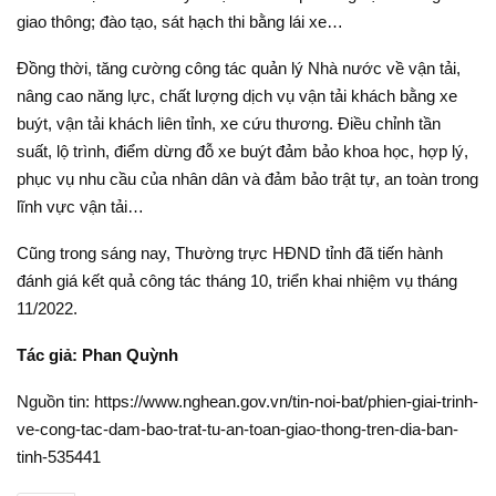
giao thông; đào tạo, sát hạch thi bằng lái xe…
Đồng thời, tăng cường công tác quản lý Nhà nước về vận tải,
nâng cao năng lực, chất lượng dịch vụ vận tải khách bằng xe
buýt, vận tải khách liên tỉnh, xe cứu thương. Điều chỉnh tần
suất, lộ trình, điểm dừng đỗ xe buýt đảm bảo khoa học, hợp lý,
phục vụ nhu cầu của nhân dân và đảm bảo trật tự, an toàn trong
lĩnh vực vận tải…
Cũng trong sáng nay, Thường trực HĐND tỉnh đã tiến hành
đánh giá kết quả công tác tháng 10, triển khai nhiệm vụ tháng
11/2022.
Tác giả: Phan Quỳnh
Nguồn tin: https://www.nghean.gov.vn/tin-noi-bat/phien-giai-trinh-
ve-cong-tac-dam-bao-trat-tu-an-toan-giao-thong-tren-dia-ban-
tinh-535441