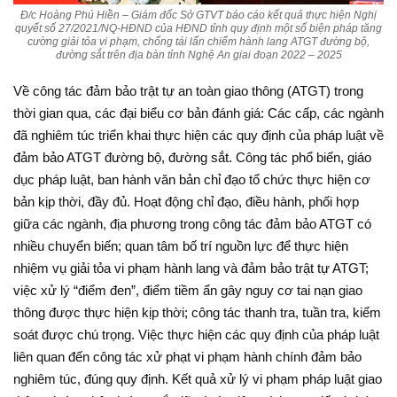
Đ/c Hoàng Phú Hiền – Giám đốc Sở GTVT báo cáo kết quả thực hiện Nghị
quyết số 27/2021/NQ-HĐND của HĐND tỉnh quy định một số biện pháp tăng
cường giải tỏa vi phạm, chống tái lấn chiếm hành lang ATGT đường bộ,
đường sắt trên địa bàn tỉnh Nghệ An giai đoạn 2022 – 2025
Về công tác đảm bảo trật tự an toàn giao thông (ATGT) trong
thời gian qua, các đại biểu cơ bản đánh giá: Các cấp, các ngành
đã nghiêm túc triển khai thực hiện các quy định của pháp luật về
đảm bảo ATGT đường bộ, đường sắt. Công tác phổ biến, giáo
dục pháp luật, ban hành văn bản chỉ đạo tổ chức thực hiện cơ
bản kịp thời, đầy đủ. Hoạt động chỉ đạo, điều hành, phối hợp
giữa các ngành, địa phương trong công tác đảm bảo ATGT có
nhiều chuyển biến; quan tâm bố trí nguồn lực để thực hiện
nhiệm vụ giải tỏa vi phạm hành lang và đảm bảo trật tự ATGT;
việc xử lý “điểm đen”, điểm tiềm ẩn gây nguy cơ tai nạn giao
thông được thực hiện kịp thời; công tác thanh tra, tuần tra, kiểm
soát được chú trọng. Việc thực hiện các quy định của pháp luật
liên quan đến công tác xử phạt vi phạm hành chính đảm bảo
nghiêm túc, đúng quy định. Kết quả xử lý vi phạm pháp luật giao