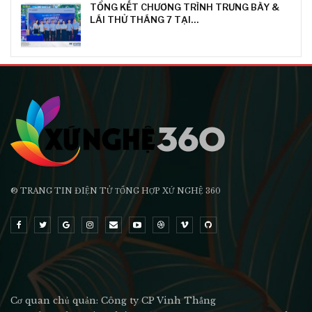
TỔNG KẾT CHƯƠNG TRÌNH TRƯNG BÀY &
LÁI THỬ THÁNG 7 TẠI…
® TRANG TIN ĐIỆN TỬ ТỔNG HỢP XỨ NGHỆ 360
Cơ quan chủ quản: Công ty CP Vinh Thắng