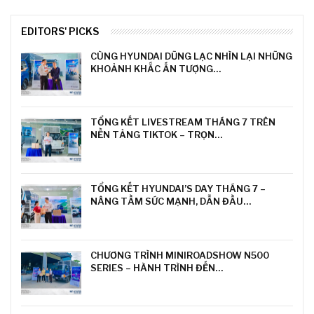
EDITORS' PICKS
CÙNG HYUNDAI DŨNG LẠC NHÌN LẠI NHỮNG
KHOẢNH KHẮC ẤN TƯỢNG…
TỔNG KẾT LIVESTREAM THÁNG 7 TRÊN
NỀN TẢNG TIKTOK – TRỌN…
TỔNG KẾT HYUNDAI’S DAY THÁNG 7 –
NÂNG TẦM SỨC MẠNH, DẪN ĐẦU…
CHƯƠNG TRÌNH MINIROADSHOW N500
SERIES – HÀNH TRÌNH ĐẾN…