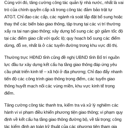
Cùng với đó, tăng cường công tác quản lý nhà nước, nhất là vai
trò của chính quyền cấp xã trong công tác đảm bảo trật tự
ATGT. Chỉ đạo các cấp, các ngành rà soát lắp đặt bổ sung hoặc
thay thế các biển báo giao thông, tập trung tại các vị trí thường
xẩy ra tai nạn giao thông; xây dựng bổ sung các gờ giảm tốc độ
tại các điểm giao cắt với quốc lộ; quy hoạch bổ sung các điểm
dừng, đỗ xe, nhất là ở các tuyến đường trong khu vực đô thị.
Thường trực HĐND tỉnh cũng đề nghị UBND tỉnh Bố trí nguồn
lực đầu tư xây dựng kết cấu hạ tầng giao thông đáp ứng yêu
cầu phát triển kinh tế – xã hội ở địa phương; Chỉ đạo đẩy nhanh
tiến độ các công trình giao thông trọng điểm, các tuyến giao
thông huyết mạch nối các vùng miền, khu vực kinh tế trọng
điểm.
Tăng cường công tác thanh tra, kiểm tra và xử lý nghiêm các
hành vi vi phạm điều khiển phương tiện giao thông; vi phạm quy
định về kết cấu hạ tầng giao thông đường bộ, về tải trọng; công
tác kiểm định an toàn kỹ thuật của các phương tiện tham gia