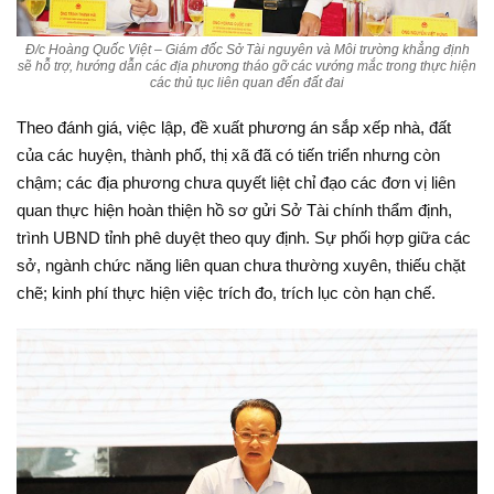
Đ/c Hoàng Quốc Việt – Giám đốc Sở Tài nguyên và Môi trường khẳng định
sẽ hỗ trợ, hướng dẫn các địa phương tháo gỡ các vướng mắc trong thực hiện
các thủ tục liên quan đến đất đai
Theo đánh giá, việc lập, đề xuất phương án sắp xếp nhà, đất
của các huyện, thành phố, thị xã đã có tiến triển nhưng còn
chậm; các địa phương chưa quyết liệt chỉ đạo các đơn vị liên
quan thực hiện hoàn thiện hồ sơ gửi Sở Tài chính thẩm định,
trình UBND tỉnh phê duyệt theo quy định. Sự phối hợp giữa các
sở, ngành chức năng liên quan chưa thường xuyên, thiếu chặt
chẽ; kinh phí thực hiện việc trích đo, trích lục còn hạn chế.