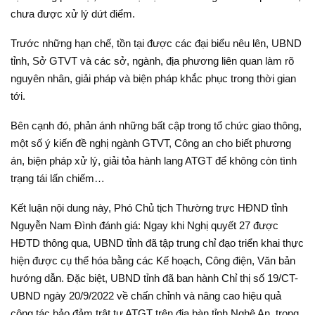
chưa được xử lý dứt điểm.
Trước những hạn chế, tồn tại được các đại biểu nêu lên, UBND
tỉnh, Sở GTVT và các sở, ngành, địa phương liên quan làm rõ
nguyên nhân, giải pháp và biện pháp khắc phục trong thời gian
tới.
Bên cạnh đó, phản ánh những bất cập trong tổ chức giao thông,
một số ý kiến đề nghị ngành GTVT, Công an cho biết phương
án, biện pháp xử lý, giải tỏa hành lang ATGT để không còn tình
trạng tái lấn chiếm…
Kết luận nội dung này, Phó Chủ tịch Thường trực HĐND tỉnh
Nguyễn Nam Đình đánh giá: Ngay khi Nghị quyết 27 được
HĐTD thông qua, UBND tỉnh đã tập trung chỉ đạo triển khai thực
hiện được cụ thể hóa bằng các Kế hoạch, Công điện, Văn bản
hướng dẫn. Đặc biệt, UBND tỉnh đã ban hành Chỉ thị số 19/CT-
UBND ngày 20/9/2022 về chấn chỉnh và nâng cao hiệu quả
công tác bảo đảm trật tự ATGT trên địa bàn tỉnh Nghệ An, trong