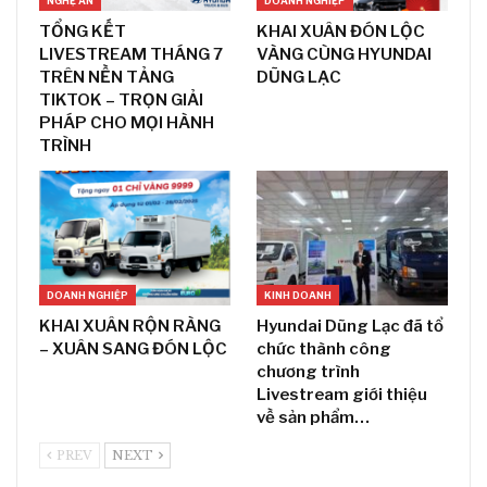
NGHỆ AN
DOANH NGHIỆP
TỔNG KẾT
KHAI XUÂN ĐÓN LỘC
LIVESTREAM THÁNG 7
VÀNG CÙNG HYUNDAI
TRÊN NỀN TẢNG
DŨNG LẠC
TIKTOK – TRỌN GIẢI
PHÁP CHO MỌI HÀNH
TRÌNH
DOANH NGHIỆP
KINH DOANH
KHAI XUÂN RỘN RÀNG
Hyundai Dũng Lạc đã tổ
– XUÂN SANG ĐÓN LỘC
chức thành công
chương trình
Livestream giới thiệu
về sản phẩm…
PREV
NEXT