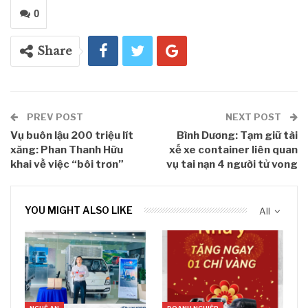
0
Share
PREV POST
NEXT POST
Vụ buôn lậu 200 triệu lít
Bình Dương: Tạm giữ tài
xăng: Phan Thanh Hữu
xế xe container liên quan
khai về việc “bôi trơn”
vụ tai nạn 4 người tử vong
YOU MIGHT ALSO LIKE
All