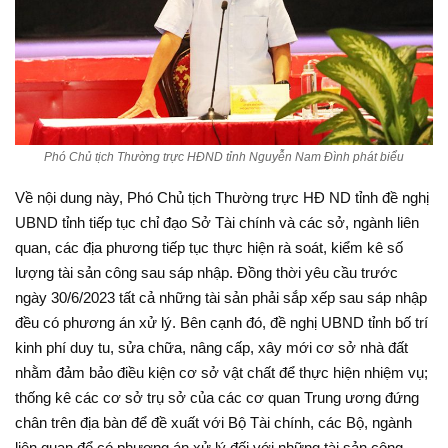
Phó Chủ tịch Thường trực HĐND tỉnh Nguyễn Nam Đình phát biểu
Về nội dung này, Phó Chủ tịch Thường trực HĐ ND tỉnh đề nghị
UBND tỉnh tiếp tục chỉ đạo Sở Tài chính và các sở, ngành liên
quan, các địa phương tiếp tục thực hiện rà soát, kiểm kê số
lượng tài sản công sau sáp nhập. Đồng thời yêu cầu trước
ngày 30/6/2023 tất cả những tài sản phải sắp xếp sau sáp nhập
đều có phương án xử lý. Bên cạnh đó, đề nghị UBND tỉnh bố trí
kinh phí duy tu, sửa chữa, nâng cấp, xây mới cơ sở nhà đất
nhằm đảm bảo điều kiện cơ sở vật chất để thực hiện nhiệm vụ;
thống kê các cơ sở trụ sở của các cơ quan Trung ương đứng
chân trên địa bàn để đề xuất với Bộ Tài chính, các Bộ, ngành
liên quan để có phương án xử lý đối với những tài sản công