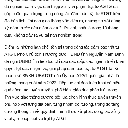
đó nghiêm cấm việc can thiệp xử lý vi phạm trật tự AGTG đã
góp phần quan trọng trong công tác đảm bảo trật tự ATGT trên
địa bàn tỉnh. Tai nạn giao thông vẫn diễn ra, nhưng so với cùng
kỳ năm trước đều giảm ở cả 3 tiêu chí, nhất là trong 10 tháng
qua, không xảy ra vụ tai nạn nghiêm trọng.
Điểm lại những hạn chế, tồn tại trong công tác đảm bảo trật tự
ATGT, Phó Chủ tịch Thường trực HĐND tỉnh Nguyễn Nam Đình
đề nghị UBND tỉnh tiếp tục chỉ đạo các cấp, các ngành triển khai
quyết liệt các nhiệm vụ, giải pháp đảm bảo trật tự ATGT tại Kế
hoạch số 36/KH-UBATGT của Ủy ban ATGT quốc gia, nhất là
những tháng cuối năm 2022. Tiếp tục chỉ đạo triển khai có hiệu
quả công tác tuyên truyền, phổ biến, giáo dục pháp luật trong
lĩnh vực giao thông đường bộ; lựa chọn hình thức tuyên truyền
phù hợp với từng địa bàn, từng nhóm đối tượng, trong đó tăng
cường thông tin về quy định, hình thức xử phạt, công tác xử lý
vi phạm pháp luật về trật tự ATGT.