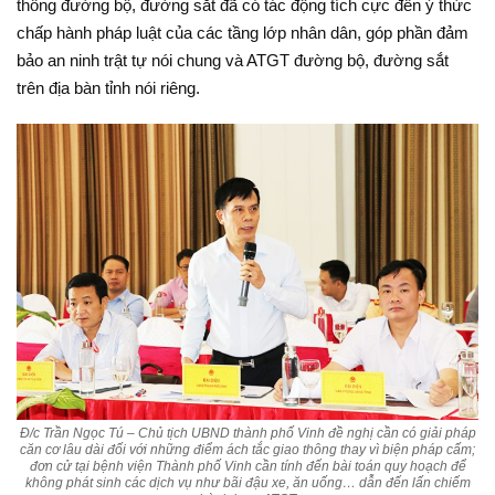
thông đường bộ, đường sắt đã có tác động tích cực đến ý thức
chấp hành pháp luật của các tầng lớp nhân dân, góp phần đảm
bảo an ninh trật tự nói chung và ATGT đường bộ, đường sắt
trên địa bàn tỉnh nói riêng.
Đ/c Trần Ngọc Tú – Chủ tịch UBND thành phố Vinh đề nghị cần có giải pháp
căn cơ lâu dài đối với những điểm ách tắc giao thông thay vì biện pháp cấm;
đơn cử tại bệnh viện Thành phố Vinh cần tính đến bài toán quy hoạch để
không phát sinh các dịch vụ như bãi đậu xe, ăn uống… dẫn đến lấn chiếm