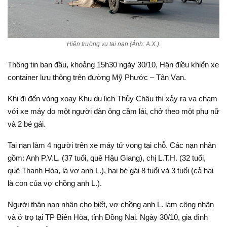
Hiện trường vụ tai nạn (Ảnh: A.X.).
Thông tin ban đầu, khoảng 15h30 ngày 30/10, Hận điều khiển xe
container lưu thông trên đường Mỹ Phước – Tân Vạn.
Khi đi đến vòng xoay Khu du lịch Thủy Châu thì xảy ra va chạm
với xe máy do một người đàn ông cầm lái, chở theo một phụ nữ
và 2 bé gái.
Tai nạn làm 4 người trên xe máy tử vong tại chỗ. Các nạn nhân
gồm: Anh P.V.L. (37 tuổi, quê Hậu Giang), chị L.T.H. (32 tuổi,
quê Thanh Hóa, là vợ anh L.), hai bé gái 8 tuổi và 3 tuổi (cả hai
là con của vợ chồng anh L.).
Người thân nạn nhân cho biết, vợ chồng anh L. làm công nhân
và ở trọ tại TP Biên Hòa, tỉnh Đồng Nai. Ngày 30/10, gia đình