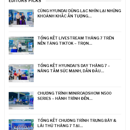
EDITORS' PICKS
CÙNG HYUNDAI DŨNG LẠC NHÌN LẠI NHỮNG
KHOẢNH KHẮC ẤN TƯỢNG…
TỔNG KẾT LIVESTREAM THÁNG 7 TRÊN
NỀN TẢNG TIKTOK – TRỌN…
TỔNG KẾT HYUNDAI’S DAY THÁNG 7 –
NÂNG TẦM SỨC MẠNH, DẪN ĐẦU…
CHƯƠNG TRÌNH MINIROADSHOW N500
SERIES – HÀNH TRÌNH ĐẾN…
TỔNG KẾT CHƯƠNG TRÌNH TRƯNG BÀY &
LÁI THỬ THÁNG 7 TẠI…