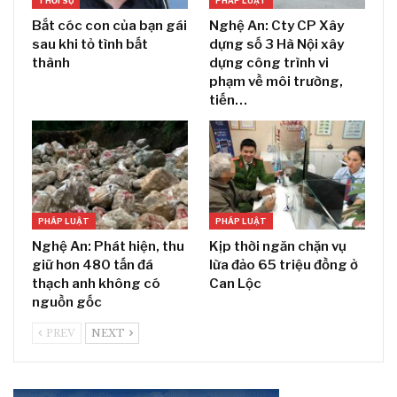
THỜI SỰ
PHÁP LUẬT
Bắt cóc con của bạn gái
Nghệ An: Cty CP Xây
sau khi tỏ tình bất
dựng số 3 Hà Nội xây
thành
dựng công trình vi
phạm về môi trường,
tiến…
PHÁP LUẬT
PHÁP LUẬT
Nghệ An: Phát hiện, thu
Kịp thời ngăn chặn vụ
giữ hơn 480 tấn đá
lừa đảo 65 triệu đồng ở
thạch anh không có
Can Lộc
nguồn gốc
PREV
NEXT