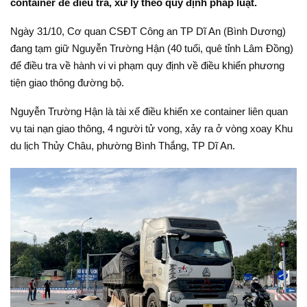
container để điều tra, xử lý theo quy định pháp luật.
Ngày 31/10, Cơ quan CSĐT Công an TP Dĩ An (Bình Dương)
đang tạm giữ Nguyễn Trường Hận (40 tuổi, quê tỉnh Lâm Đồng)
để điều tra về hành vi vi phạm quy định về điều khiển phương
tiện giao thông đường bộ.
Nguyễn Trường Hận là tài xế điều khiển xe container liên quan
vụ tai nạn giao thông, 4 người tử vong, xảy ra ở vòng xoay Khu
du lịch Thủy Châu, phường Bình Thắng, TP Dĩ An.