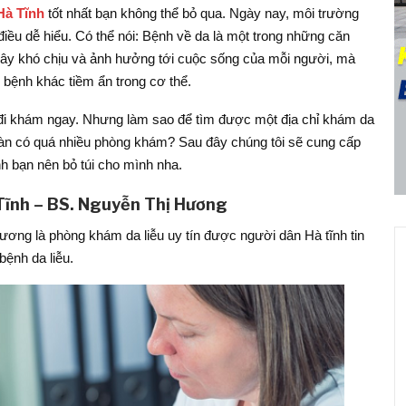
Hà Tĩnh
tốt nhất bạn không thể bỏ qua. Ngày nay, môi trường
điều dễ hiểu. Có thể nói: Bệnh về da là một trong những căn
gây khó chịu và ảnh hưởng tới cuộc sống của mỗi người, mà
n bệnh khác tiềm ẩn trong cơ thể.
n đi khám ngay. Nhưng làm sao để tìm được một địa chỉ khám da
địa bàn có quá nhiều phòng khám? Sau đây chúng tôi sẽ cung cấp
h bạn nên bỏ túi cho mình nha.
 Tĩnh – BS. Nguyễn Thị Hương
ơng là phòng khám da liễu uy tín được người dân Hà tĩnh tin
ệnh da liễu.