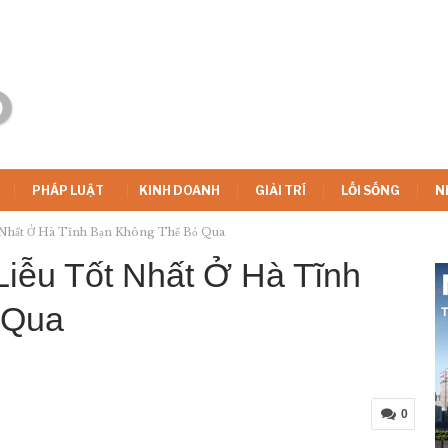
PHÁP LUẬT
KINH DOANH
GIẢI TRÍ
LỐI SỐNG
N
Nhất Ở Hà Tĩnh Bạn Không Thể Bỏ Qua
iễu Tốt Nhất Ở Hà Tĩnh
 Qua
0