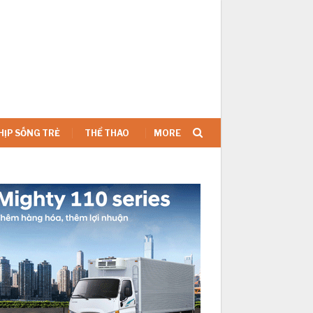
SIGN IN
HỊP SỐNG TRẺ
THỂ THAO
MORE