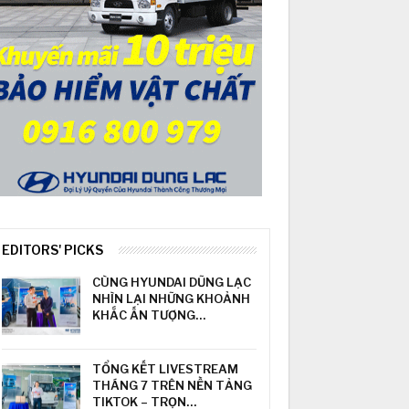
EDITORS' PICKS
CÙNG HYUNDAI DŨNG LẠC
NHÌN LẠI NHỮNG KHOẢNH
KHẮC ẤN TƯỢNG…
TỔNG KẾT LIVESTREAM
THÁNG 7 TRÊN NỀN TẢNG
TIKTOK – TRỌN…