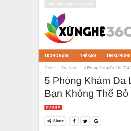
THURSDAY, AUGUST 6, 2026
TRONG NƯỚC
THẾ GIỚI
TIN XỨ NGHỆ
Home
Địa Điểm
5 Phòng Khám Da Liễu Tốt 
5 Phòng Khám Da L
Bạn Không Thể Bỏ
ĐỊA ĐIỂM
Share