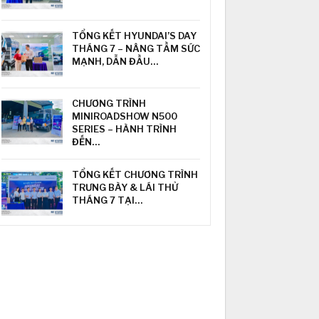
TỔNG KẾT HYUNDAI’S DAY
THÁNG 7 – NÂNG TẦM SỨC
MẠNH, DẪN ĐẦU…
CHƯƠNG TRÌNH
MINIROADSHOW N500
SERIES – HÀNH TRÌNH
ĐẾN…
TỔNG KẾT CHƯƠNG TRÌNH
TRƯNG BÀY & LÁI THỬ
THÁNG 7 TẠI…