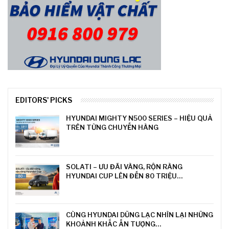
EDITORS' PICKS
HYUNDAI MIGHTY N500 SERIES – HIỆU QUẢ
TRÊN TỪNG CHUYẾN HÀNG
SOLATI – ƯU ĐÃI VÀNG, RỘN RÀNG
HYUNDAI CUP LÊN ĐẾN 80 TRIỆU…
CÙNG HYUNDAI DŨNG LẠC NHÌN LẠI NHỮNG
KHOẢNH KHẮC ẤN TƯỢNG…