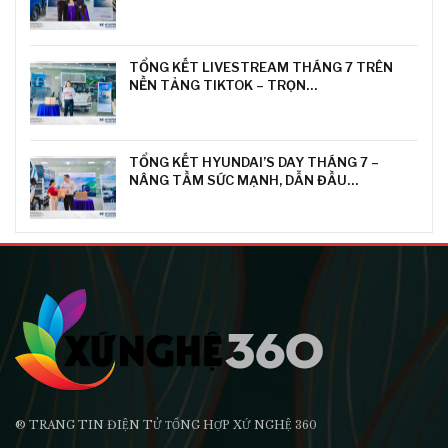
TỔNG KẾT LIVESTREAM THÁNG 7 TRÊN
NỀN TẢNG TIKTOK – TRỌN…
TỔNG KẾT HYUNDAI’S DAY THÁNG 7 –
NÂNG TẦM SỨC MẠNH, DẪN ĐẦU…
® TRANG TIN ĐIỆN TỬ ТỔNG HỢP XỨ NGHỆ 360