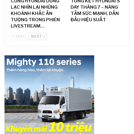
CÙNG HYUNDAI DŨNG
TỔNG KẾT HYUNDAI’S
LẠC NHÌN LẠI NHỮNG
DAY THÁNG 7 – NÂNG
KHOẢNH KHẮC ẤN
TẦM SỨC MẠNH, DẪN
TƯỢNG TRONG PHIÊN
ĐẦU HIỆU SUẤT
LIVESTREAM…
PREV
NEXT