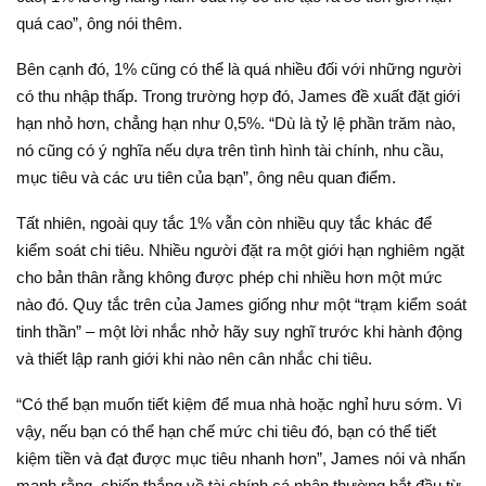
quá cao”, ông nói thêm.
Bên cạnh đó, 1% cũng có thể là quá nhiều đối với những người
có thu nhập thấp. Trong trường hợp đó, James đề xuất đặt giới
hạn nhỏ hơn, chẳng hạn như 0,5%. “Dù là tỷ lệ phần trăm nào,
nó cũng có ý nghĩa nếu dựa trên tình hình tài chính, nhu cầu,
mục tiêu và các ưu tiên của bạn”, ông nêu quan điểm.
Tất nhiên, ngoài quy tắc 1% vẫn còn nhiều quy tắc khác để
kiểm soát chi tiêu. Nhiều người đặt ra một giới hạn nghiêm ngặt
cho bản thân rằng không được phép chi nhiều hơn một mức
nào đó. Quy tắc trên của James giống như một “trạm kiểm soát
tinh thần” – một lời nhắc nhở hãy suy nghĩ trước khi hành động
và thiết lập ranh giới khi nào nên cân nhắc chi tiêu.
“Có thể bạn muốn tiết kiệm để mua nhà hoặc nghỉ hưu sớm. Vì
vậy, nếu bạn có thể hạn chế mức chi tiêu đó, bạn có thể tiết
kiệm tiền và đạt được mục tiêu nhanh hơn”, James nói và nhấn
mạnh rằng, chiến thắng về tài chính cá nhân thường bắt đầu từ