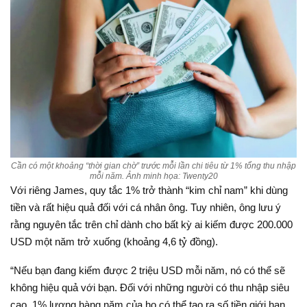
Cần có một khoảng “thời gian chờ” trước mỗi lần chi tiêu từ 1% tổng thu nhập
mỗi năm. Ảnh minh họa: Twenty20
Với riêng James, quy tắc 1% trở thành “kim chỉ nam” khi dùng
tiền và rất hiệu quả đối với cá nhân ông. Tuy nhiên, ông lưu ý
rằng nguyên tắc trên chỉ dành cho bất kỳ ai kiếm được 200.000
USD một năm trở xuống (khoảng 4,6 tỷ đồng).
“Nếu bạn đang kiếm được 2 triệu USD mỗi năm, nó có thể sẽ
không hiệu quả với bạn. Đối với những người có thu nhập siêu
cao, 1% lương hàng năm của họ có thể tạo ra số tiền giới hạn