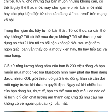
chi tiêu tùy ý, cho những thứ bạn muốn nhưng không cần, có
thể là giày thể thao mới, máy chơi game phiên bản mới nhất
hay các phụ kiện điện tử xinh xắn đang là “hot trend” trên mạng
xã hội…
Trong thời gian đó, hãy tự hỏi bản thân: Tôi có thực sự cần thứ
này không? Tôi có thể mua được không? Tôi sẽ thực sự sử
dụng nó chứ? Liệu tôi có hối hận không? Nếu sau một đêm
ngon giấc, bạn vẫn thấy đó là một ý kiến hay, thì hãy tiếp tục và
mua hàng.
Giả sử tổng lương hàng năm của bạn là 200 triệu đồng và bạn
muốn mua một chiếc loa bluetooth hình máy phát đĩa than đang
được nhiều KOL giới thiệu, có giá 2 triệu đồng. Bạn sẽ cần đợi
một ngày trước khi đưa ra quyết định. Ngay cả khi chiếc loa
của bạn đang hư, thực tế, bạn có thể mua một mẫu loa nào đó
rẻ hơn, chỉ cần chất lượng âm thanh đáp ứng đủ nhu cầu mà
không có vẻ ngoài quá cầu kỳ, bắt mắt.