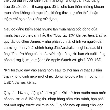
thể vừa thú vị vừa khiến bạn hài lòng. Nhưng cảm xúc dâng
trào đó có thể chỉ thoáng qua, để lại cho bản thân những khoản
mua sắm không có mục tiêu, không thực sự cần thiết hoặc
thậm chí bạn còn không sử dụng.
Nếu cố gắng kiểm soát những lần mua hàng bốc đồng của
mình, bạn có thể cân nhắc thử “Quy tắc 1%” khi tiêu tiền. Đây là
quy tắc do Glen James – nhà phân tích tài chính và người dẫn
chương trình về tài chính hàng đầu Australia – nghĩ ra sau khi
ông đến cửa hàng bách hóa với một số người bạn và cuối cùng
bỗng dưng lại mua một chiếc Apple Watch với giá 1.300 USD.
“Khi tôi thức dậy vào sáng hôm sau, tôi hối hận vì thật sự bản
thân không định mua một chiếc đồng hồ có giá hơn một nghìn
USD”, James kể lại.
Quy tắc 1% hoạt động rất đơn giản. Khi thứ bạn muốn mua món
hàng vượt quá 1% tổng thu nhập hàng năm của mình, bạn phải
đợi một ngày trước khi mua nó. Quy tắc này áp dụng cho việc