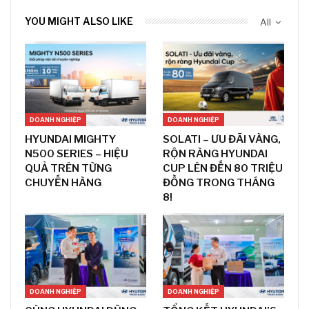
YOU MIGHT ALSO LIKE
All
DOANH NGHIỆP
DOANH NGHIỆP
HYUNDAI MIGHTY
SOLATI – ƯU ĐÃI VÀNG,
N500 SERIES – HIỆU
RỘN RÀNG HYUNDAI
QUẢ TRÊN TỪNG
CUP LÊN ĐẾN 80 TRIỆU
CHUYẾN HÀNG
ĐỒNG TRONG THÁNG
8!
DOANH NGHIỆP
DOANH NGHIỆP