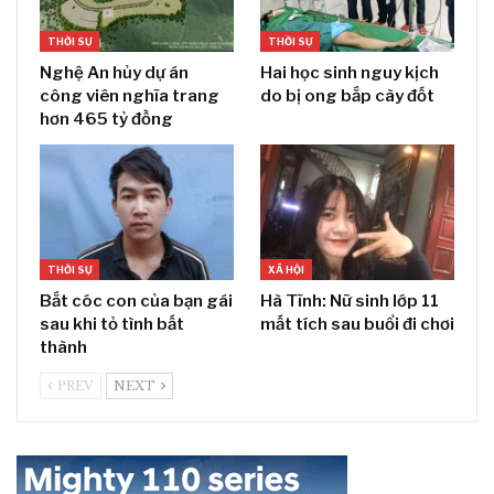
THỜI SỰ
THỜI SỰ
Nghệ An hủy dự án
Hai học sinh nguy kịch
công viên nghĩa trang
do bị ong bắp cày đốt
hơn 465 tỷ đồng
THỜI SỰ
XÃ HỘI
Bắt cóc con của bạn gái
Hà Tĩnh: Nữ sinh lớp 11
sau khi tỏ tình bất
mất tích sau buổi đi chơi
thành
PREV
NEXT