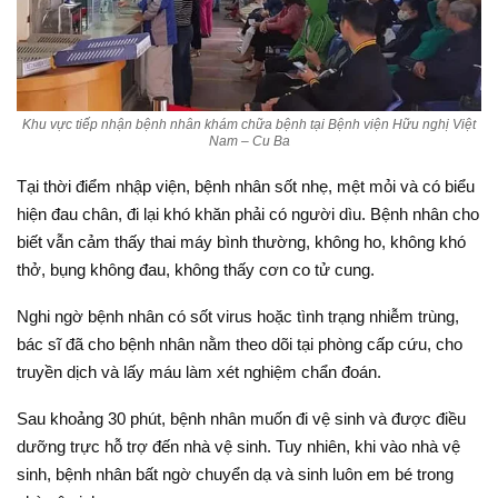
Khu vực tiếp nhận bệnh nhân khám chữa bệnh tại Bệnh viện Hữu nghị Việt
Nam – Cu Ba
Tại thời điểm nhập viện, bệnh nhân sốt nhẹ, mệt mỏi và có biểu
hiện đau chân, đi lại khó khăn phải có người dìu. Bệnh nhân cho
biết vẫn cảm thấy thai máy bình thường, không ho, không khó
thở, bụng không đau, không thấy cơn co tử cung.
Nghi ngờ bệnh nhân có sốt virus hoặc tình trạng nhiễm trùng,
bác sĩ đã cho bệnh nhân nằm theo dõi tại phòng cấp cứu, cho
truyền dịch và lấy máu làm xét nghiệm chẩn đoán.
Sau khoảng 30 phút, bệnh nhân muốn đi vệ sinh và được điều
dưỡng trực hỗ trợ đến nhà vệ sinh. Tuy nhiên, khi vào nhà vệ
sinh, bệnh nhân bất ngờ chuyển dạ và sinh luôn em bé trong