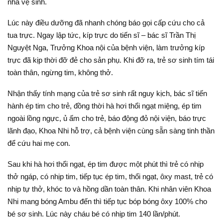
nhà vệ sinh.
Lúc này điều dưỡng đã nhanh chóng báo gọi cấp cứu cho cả
tua trực. Ngay lập tức, kíp trực do tiến sĩ – bác sĩ Trần Thị
Nguyệt Nga, Trưởng Khoa nội của bệnh viện, làm trưởng kíp
trực đã kịp thời đỡ đẻ cho sản phụ. Khi đỡ ra, trẻ sơ sinh tím tái
toàn thân, ngừng tim, không thở.
Nhận thấy tính mạng của trẻ sơ sinh rất nguy kịch, bác sĩ tiến
hành ép tim cho trẻ, đồng thời hà hơi thổi ngạt miệng, ép tim
ngoài lồng ngực, ủ ấm cho trẻ, báo động đỏ nội viện, báo trực
lãnh đạo, Khoa Nhi hỗ trợ, cả bệnh viện cùng sẵn sàng tinh thần
để cứu hai mẹ con.
Sau khi hà hơi thổi ngạt, ép tim được một phút thì trẻ có nhịp
thở ngáp, có nhịp tim, tiếp tục ép tim, thổi ngạt, ôxy mast, trẻ có
nhịp tự thở, khóc to và hồng dần toàn thân. Khi nhân viên Khoa
Nhi mang bóng Ambu đến thì tiếp tục bóp bóng ôxy 100% cho
bé sơ sinh. Lúc này cháu bé có nhịp tim 140 lần/phút.