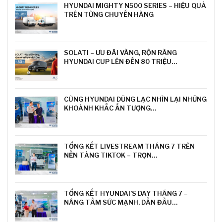
HYUNDAI MIGHTY N500 SERIES – HIỆU QUẢ
TRÊN TỪNG CHUYẾN HÀNG
SOLATI – ƯU ĐÃI VÀNG, RỘN RÀNG
HYUNDAI CUP LÊN ĐẾN 80 TRIỆU…
CÙNG HYUNDAI DŨNG LẠC NHÌN LẠI NHỮNG
KHOẢNH KHẮC ẤN TƯỢNG…
TỔNG KẾT LIVESTREAM THÁNG 7 TRÊN
NỀN TẢNG TIKTOK – TRỌN…
TỔNG KẾT HYUNDAI’S DAY THÁNG 7 –
NÂNG TẦM SỨC MẠNH, DẪN ĐẦU…