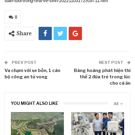
tuan-tuoi-trong-nha-ve-sinh-20221103172918711.htm
0
Share
PREV POST
NEXT POST
Va chạm với xe bồn, 1 cán
Bàng hoàng phát hiện thi
bộ công an tử vong
thể 2 đứa trẻ trong lúc
cho cá ăn
YOU MIGHT ALSO LIKE
All