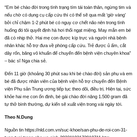
“Em bé chào đời trong tình trạng tím tái toàn thân, ngừng tim và
nếu chờ có dụng cụ cấp cứu thì có thể sẽ qua mất ‘giờ vàng’
bởi chỉ chậm 1-2 phút bé có nguy cơ chết não nên trong tình
huống đó tôi quyết định hà hơi thổi ngạt miệng. May mắn em bé
đã có nhịp thở. Hai mẹ con được kíp trực và người nhà bệnh
nhân khác hỗ trợ đưa về phòng cấp cứu. Trẻ được ủ ấm, cắt
dây rốn, băng vô khuẩn để chuyển đến bệnh viện chuyên khoa”
– bác sĩ Nga chia sẻ.
Đến 11 giờ (khoảng 30 phút sau khi bé chào đời) sản phụ và em
bé đã được nhân viên của bệnh viện hỗ trợ chuyển đến Bệnh
viện Phụ sản Trung ương tiếp tục theo dõi, điều trị. Hiện tại, sức
khỏe hai mẹ con ổn định, bé gái chào đời nặng 1.500 gram đã
tự thở bình thường, dự kiến sẽ xuất viện trong vài ngày tới.
Theo N.Dung
Nguồn tin https://nld.com.vn/suc-khoe/san-phu-de-roi-con-31-