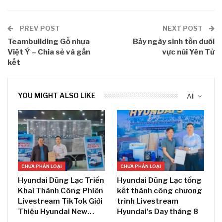
PREV POST
NEXT POST
Teambuilding Gỗ nhựa
Bảy ngày sinh tồn dưới
Việt Ý – Chia sẻ và gắn
vực núi Yên Tử
kết
YOU MIGHT ALSO LIKE
All
CHƯA PHÂN LOẠI
CHƯA PHÂN LOẠI
Hyundai Dũng Lạc Triển
Hyundai Dũng Lạc tổng
Khai Thành Công Phiên
kết thành công chương
Livestream TikTok Giới
trình Livestream
Thiệu Hyundai New…
Hyundai’s Day tháng 8