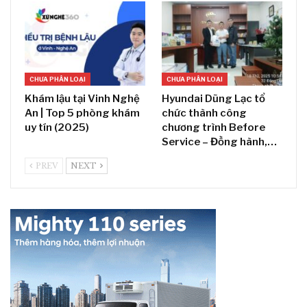
CHƯA PHÂN LOẠI
CHƯA PHÂN LOẠI
Khám lậu tại Vinh Nghệ
Hyundai Dũng Lạc tổ
An | Top 5 phòng khám
chức thành công
uy tín (2025)
chương trình Before
Service – Đồng hành,…
PREV
NEXT