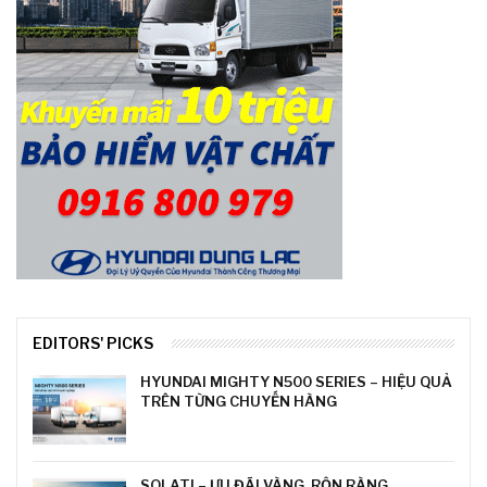
EDITORS' PICKS
HYUNDAI MIGHTY N500 SERIES – HIỆU QUẢ
TRÊN TỪNG CHUYẾN HÀNG
SOLATI – ƯU ĐÃI VÀNG, RỘN RÀNG