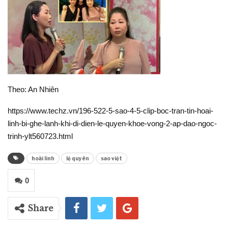
Theo: An Nhiên
https://www.techz.vn/196-522-5-sao-4-5-clip-boc-tran-tin-hoai-
linh-bi-ghe-lanh-khi-di-dien-le-quyen-khoe-vong-2-ap-dao-ngoc-
trinh-ylt560723.html
hoài linh
lệ quyên
sao việt
0
Share