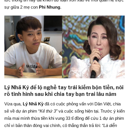
sự giữa 2 mẹ con
Phi Nhung
.
Lý Nhã Kỳ để lộ nghề tay trái kiếm bộn tiền, nói
rõ tình hình sau khi chia tay bạn trai lâu năm
Vừa qua,
Lý Nhã Kỳ
đã có cuộc phỏng vấn với Dân Việt, chia
sẻ về dự án phim “
Kẻ thứ 3”
và cuộc sống hiện tại. Trước ý kiến
mỉa mai mình thừa tiền khi vung 33 tỉ đồng để cứu 1 dự án phim
chỉ vì bản thân đóng vai chính, cô thẳng thắn trả lời:
“Là diễn