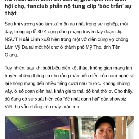
hội chợ, fanclub phẫn nộ tung clip ‘bóc trần’ sự
thật
Sau khi vướng vào lùm xùm ồn ào nhất trong sự nghiệp, mới
đây, trong dịp lễ 30-4 cộng đồng mạng truyền tay đoạn clip
NSƯT
Hoài Linh
xuất hiện trong một vở diễn cùng vợ chồng
Lâm Vỹ Dạ tại một hội chợ ở thành phố Mỹ Tho, tỉnh Tiền
Giang.
Tuy nhiên, sau khi buổi biểu diễn kết thúc, không gian mạng lan
truyền những thông tin cho rằng màn biểu diễn của nam nghệ sĩ
lại không mang đến nhiều tiếng cười như trước. Không những
vậy, ở số đoạn diễn hài, khán giả tỏ thái độ khá thờ ơ. Cho thấy,
dù đang có sự xuất hiện của “đệ nhất danh hài” của showbiz
Việt, họ vẫn chẳng còn mấy mặn mà.