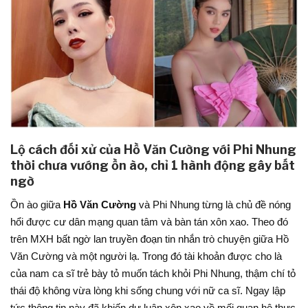
Lộ cách đối xử của Hồ Văn Cường với Phi Nhung
thời chưa vướng ồn ào, chỉ 1 hành động gây bất
ngờ
Ồn ào giữa
Hồ Văn Cường
và Phi Nhung từng là chủ đề nóng
hổi được cư dân mạng quan tâm và bàn tán xôn xao. Theo đó
trên MXH bất ngờ lan truyền đoạn tin nhắn trò chuyện giữa Hồ
Văn Cường và một người lạ. Trong đó tài khoản được cho là
của nam ca sĩ trẻ bày tỏ muốn tách khỏi Phi Nhung, thậm chí tỏ
thái độ không vừa lòng khi sống chung với nữ ca sĩ. Ngay lập
tức thông tin này đã khiến dư luận xôn xao về mối quan hệ thực