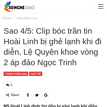
Home
Chưa Phân Loại
Sao 4/5: Clip bóc trần tin
Hoài Linh bị ghẻ lạnh khi đi
diễn, Lệ Quyên khoe vòng
2 áp đảo Ngọc Trinh
CHƯA PHÂN LOẠI
GIẢI TRÍ
0
Share
NS Hoài Linh dính tin đồn bị ghẻ lạnh khi diễn