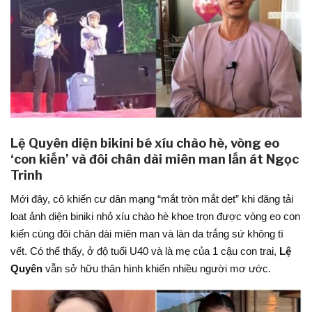
Lệ Quyên diện bikini bé xíu chào hè, vòng eo
‘con kiến’ và đôi chân dài miên man lấn át Ngọc
Trinh
Mới đây, cô khiến cư dân mạng “mắt tròn mắt dẹt” khi đăng tải
loat ảnh diện biniki nhỏ xíu chào hè khoe trọn được vòng eo con
kiến cùng đôi chân dài miên man và làn da trắng sứ không tì
vết. Có thể thấy, ở độ tuổi U40 và là mẹ của 1 cậu con trai,
Lệ
Quyên
vẫn sở hữu thân hình khiến nhiều người mơ ước.