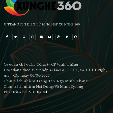
® TRANG TIN ĐIỆN TỬ ТỔNG HỢP XỨ NGHỆ 360
Cơ quan chủ quản: Công ty CP Vinh Thắng
Hoạt động theo giấy phép số 154/GP-TTĐT, Sở TTTT Nghệ
An – Cấp ngày 06/04/2023.
Chịu trách nhiệm Trang Tin: Ngô Minh Thắng
Chịu trách nhiệm Nội Dung: Võ Minh Quang
Phát triển bởi:
VG Digital