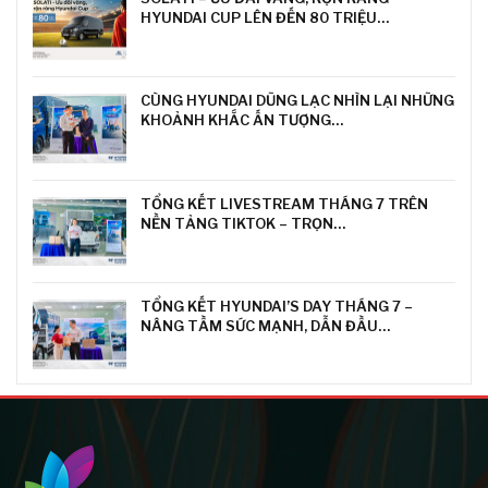
HYUNDAI CUP LÊN ĐẾN 80 TRIỆU…
CÙNG HYUNDAI DŨNG LẠC NHÌN LẠI NHỮNG
KHOẢNH KHẮC ẤN TƯỢNG…
TỔNG KẾT LIVESTREAM THÁNG 7 TRÊN
NỀN TẢNG TIKTOK – TRỌN…
TỔNG KẾT HYUNDAI’S DAY THÁNG 7 –
NÂNG TẦM SỨC MẠNH, DẪN ĐẦU…