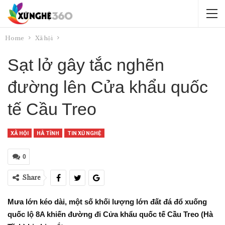
Home
Xã hội
Sạt lở gây tắc nghẽn
đường lên Cửa khẩu quốc
tế Cầu Treo
XÃ HỘI
HÀ TĨNH
TIN XỨ NGHỆ
0
Share
Mưa lớn kéo dài, một số khối lượng lớn đất đá đổ xuống
quốc lộ 8A khiến đường đi Cửa khẩu quốc tế Cầu Treo (Hà