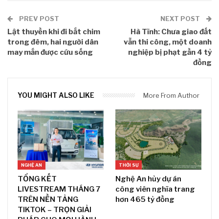
PREV POST
NEXT POST
Lật thuyền khi đi bắt chim
Hà Tĩnh: Chưa giao đất
trong đêm, hai người dân
vẫn thi công, một doanh
may mắn được cứu sống
nghiệp bị phạt gần 4 tỷ
đồng
YOU MIGHT ALSO LIKE
More From Author
NGHỆ AN
THỜI SỰ
TỔNG KẾT
Nghệ An hủy dự án
LIVESTREAM THÁNG 7
công viên nghĩa trang
TRÊN NỀN TẢNG
hơn 465 tỷ đồng
TIKTOK – TRỌN GIẢI