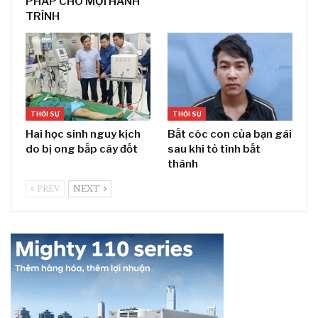
PHÁP CHO MỌI HÀNH
TRÌNH
THỜI SỰ
THỜI SỰ
Hai học sinh nguy kịch
Bắt cóc con của bạn gái
do bị ong bắp cày đốt
sau khi tỏ tình bất
thành
PREV
NEXT