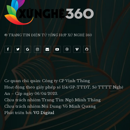
® TRANG TIN ĐIỆN TỬ ТỔNG HỢP XỨ NGHỆ 360
Cơ quan chủ quản: Công ty CP Vinh Thắng
Hoạt động theo giấy phép số 154/GP-TTĐT, Sở TTTT Nghệ
An – Cấp ngày 06/04/2023.
Chịu trách nhiệm Trang Tin: Ngô Minh Thắng
Chịu trách nhiệm Nội Dung: Võ Minh Quang
Phát triển bởi:
VG Digital