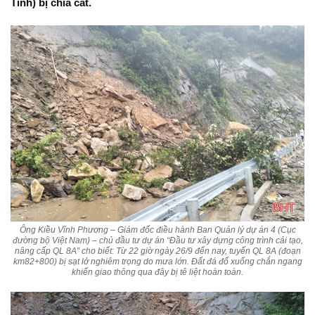
Tĩnh) bị chia cắt.
Ông Kiều Vĩnh Phương – Giám đốc điều hành Ban Quản lý dự án 4 (Cục
đường bộ Việt Nam) – chủ đầu tư dự án “Đầu tư xây dựng công trình cải tạo,
nâng cấp QL 8A” cho biết: Từ 22 giờ ngày 26/9 đến nay, tuyến QL 8A (đoạn
km82+800) bị sạt lở nghiêm trọng do mưa lớn. Đất đá đổ xuống chắn ngang
khiến giao thông qua đây bị tê liệt hoàn toàn.