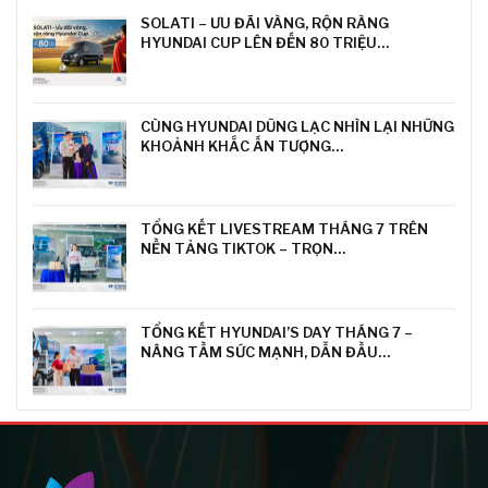
SOLATI – ƯU ĐÃI VÀNG, RỘN RÀNG
HYUNDAI CUP LÊN ĐẾN 80 TRIỆU…
CÙNG HYUNDAI DŨNG LẠC NHÌN LẠI NHỮNG
KHOẢNH KHẮC ẤN TƯỢNG…
TỔNG KẾT LIVESTREAM THÁNG 7 TRÊN
NỀN TẢNG TIKTOK – TRỌN…
TỔNG KẾT HYUNDAI’S DAY THÁNG 7 –
NÂNG TẦM SỨC MẠNH, DẪN ĐẦU…