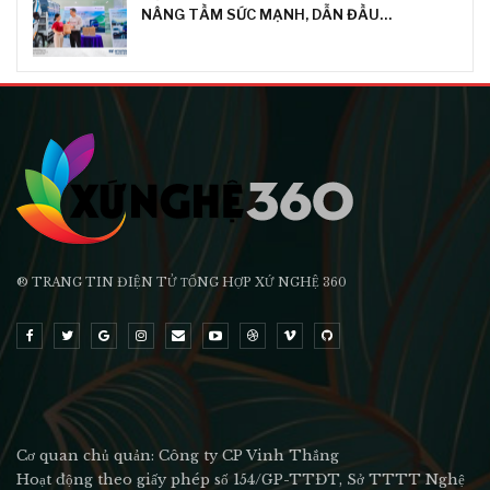
NÂNG TẦM SỨC MẠNH, DẪN ĐẦU…
® TRANG TIN ĐIỆN TỬ ТỔNG HỢP XỨ NGHỆ 360
Cơ quan chủ quản: Công ty CP Vinh Thắng
Hoạt động theo giấy phép số 154/GP-TTĐT, Sở TTTT Nghệ