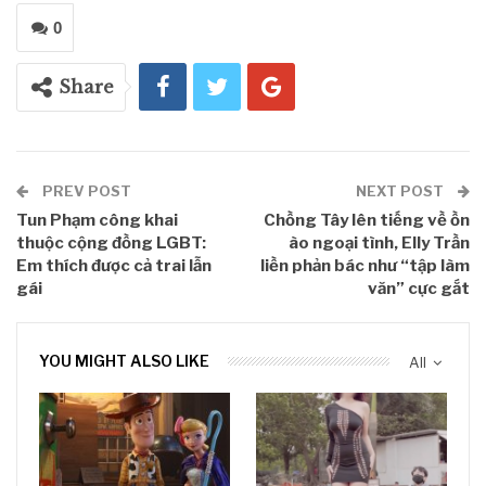
0
Share
PREV POST
NEXT POST
Tun Phạm công khai
Chồng Tây lên tiếng về ồn
thuộc cộng đồng LGBT:
ào ngoại tình, Elly Trần
Em thích được cả trai lẫn
liền phản bác như “tập làm
gái
văn” cực gắt
YOU MIGHT ALSO LIKE
All