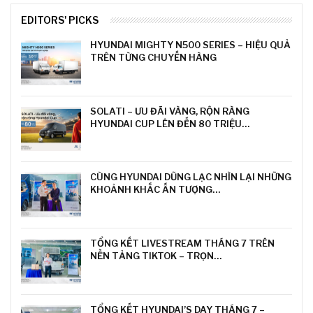
EDITORS' PICKS
HYUNDAI MIGHTY N500 SERIES – HIỆU QUẢ
TRÊN TỪNG CHUYẾN HÀNG
SOLATI – ƯU ĐÃI VÀNG, RỘN RÀNG
HYUNDAI CUP LÊN ĐẾN 80 TRIỆU…
CÙNG HYUNDAI DŨNG LẠC NHÌN LẠI NHỮNG
KHOẢNH KHẮC ẤN TƯỢNG…
TỔNG KẾT LIVESTREAM THÁNG 7 TRÊN
NỀN TẢNG TIKTOK – TRỌN…
TỔNG KẾT HYUNDAI’S DAY THÁNG 7 –