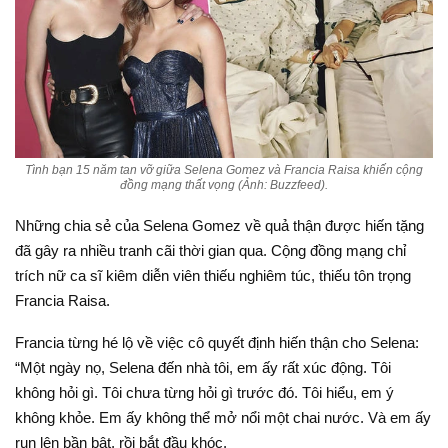
Tình bạn 15 năm tan vỡ giữa Selena Gomez và Francia Raisa khiến cộng
đồng mạng thất vọng (Ảnh: Buzzfeed).
Những chia sẻ của Selena Gomez về quả thận được hiến tặng
đã gây ra nhiều tranh cãi thời gian qua. Cộng đồng mạng chỉ
trích nữ ca sĩ kiêm diễn viên thiếu nghiêm túc, thiếu tôn trọng
Francia Raisa.
Francia từng hé lộ về việc cô quyết định hiến thận cho Selena:
“Một ngày nọ, Selena đến nhà tôi, em ấy rất xúc động. Tôi
không hỏi gì. Tôi chưa từng hỏi gì trước đó. Tôi hiểu, em ý
không khỏe. Em ấy không thể mở nổi một chai nước. Và em ấy
run lên bần bật, rồi bắt đầu khóc.