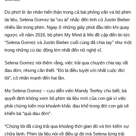
Dù phớt lờ ân nhân hiến thận trong cả bài phỏng vấn và bộ phim
tài liệu, Selena Gomez lại “ưu ái” nhắc đến tình cũ Justin Bieber
nhiều lần trong phim. Ngay ở những giây phút đầu tiên khi quay
ngược về năm 2016, bộ phim My Mind & Me đề cập đến tin tức
“Selena Gomez và Justin Bieber cuối cùng đã chia tay” như một
trong những cú tác động lớn nhất đến nữ nghệ sĩ.
Selena Gomez nói thêm rằng, việc trải qua chuyện chia tay rất
đau đớn, nhưng cần thiết. “Đó là điều tuyệt vời nhất cuộc đời
tôi”, cô nhấn mạnh đến hai lần.
Mẹ Selena Gomez – cựu diễn viên Mandy Teefey cho biết, bà
quyết định không xem bộ phim tài liệu mới của con gái vì việc
phải chứng kiến mọi khoảnh khắc đau khổ trong đời con gái sẽ
khiến bà “quá đau đớn”.
“Chúng tôi đã cùng trải qua khoảng thời gian đó và tìm kiếm sự
chữa lành. Phim tài liệu nói về điều gì đó mà Selena từng trải