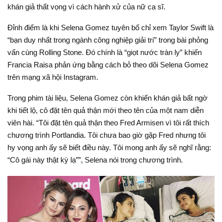
khán giả thất vọng vì cách hành xử của nữ ca sĩ.
Đỉnh điểm là khi Selena Gomez tuyên bố chỉ xem Taylor Swift là
“bạn duy nhất trong ngành công nghiệp giải trí” trong bài phỏng
vấn cùng Rolling Stone. Đó chính là “giọt nước tràn ly” khiến
Francia Raisa phản ứng bằng cách bỏ theo dõi Selena Gomez
trên mạng xã hội Instagram.
Trong phim tài liệu, Selena Gomez còn khiến khán giả bất ngờ
khi tiết lộ, cô đặt tên quả thận mới theo tên của một nam diễn
viên hài. “Tôi đặt tên quả thận theo Fred Armisen vì tôi rất thích
chương trình Portlandia. Tôi chưa bao giờ gặp Fred nhưng tôi
hy vọng anh ấy sẽ biết điều này. Tôi mong anh ấy sẽ nghĩ rằng:
“Cô gái này thật kỳ lạ””, Selena nói trong chương trình.