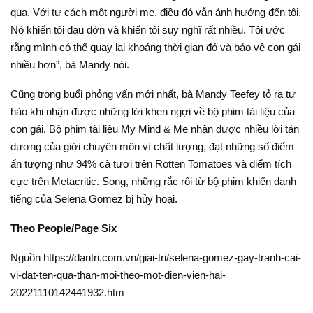
qua. Với tư cách một người mẹ, điều đó vẫn ảnh hưởng đến tôi.
Nó khiến tôi đau đớn và khiến tôi suy nghĩ rất nhiều. Tôi ước
rằng mình có thể quay lại khoảng thời gian đó và bảo vệ con gái
nhiều hơn”, bà Mandy nói.
Cũng trong buổi phỏng vấn mới nhất, bà Mandy Teefey tỏ ra tự
hào khi nhận được những lời khen ngợi về bộ phim tài liệu của
con gái. Bộ phim tài liệu My Mind & Me nhận được nhiều lời tán
dương của giới chuyên môn vì chất lượng, đạt những số điểm
ấn tượng như 94% cà tươi trên Rotten Tomatoes và điểm tích
cực trên Metacritic. Song, những rắc rối từ bộ phim khiến danh
tiếng của Selena Gomez bị hủy hoại.
Theo People/Page Six
Nguồn https://dantri.com.vn/giai-tri/selena-gomez-gay-tranh-cai-
vi-dat-ten-qua-than-moi-theo-mot-dien-vien-hai-
20221110142441932.htm