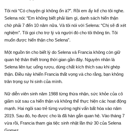
Tôi nói “Có chuyện gì không ổn à?”. Rồi em ấy kể cho tôi nghe.
Selena nói: “Em không biết phải làm gì, danh sách hiến thận
chờ phải 7 đến 10 năm nữa. Và tôi nói với Selena: “Chị sẽ đi xét
nghiệm”. Tôi gọi cho trợ lý và người đó cho tôi thông tin. Tôi
muốn được hiến thận cho Selena”.
Một nguồn tin cho biết lý do Selena và Francia không còn giữ
quan hệ thân thiết trong thời gian gần đây. Nguyên nhân là
Selena liên tục uống rượu, dùng chất kích thích sau khi ghép
thận. Điều này khiến Francia thất vọng và cho rằng, bạn không
trân trọng sự hi sinh của mình.
Nữ diễn viên sinh năm 1988 từng thừa nhận, sức khỏe của cô
giảm sút sau ca hiến thận và không thể thực hiện các hoạt động
mạnh. Hai ngôi sao trẻ từng vướng nghi vấn bất hòa vào năm
2019. Sau đó, họ được cho là đã hàn gắn quan hệ. Vào tháng 7
vừa rồi, Francia tham gia tiệc sinh nhật lần thứ 30 của Selena
Gomez.