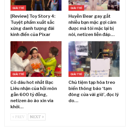
GIẢI TRÍ
GIẢI TRÍ
[Review] Toy Story 4:
Huyền Bear gay gắt
Tuyệt phẩm xuất sắc
nhiều bạn mặc gợi cảm
xứng danh tượng đài
được mà tôi mặc lại bị
kinh điển của Pixar
nói, netizen liền đáp…
GIẢI TRÍ
GIẢI TRÍ
Cô dâu hot nhất Bạc
Chủ tiệm tạp hóa treo
Liêu nhận của hồi môn
biển thông báo ‘tạm
gần 600 tỷ đồng,
đóng cửa vài giờ’, đọc lý
netizen ào ào xin vía
do…
khởi…
PREV
NEXT