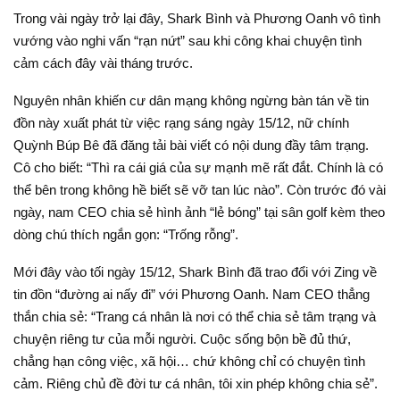
Trong vài ngày trở lại đây, Shark Bình và Phương Oanh vô tình
vướng vào nghi vấn “rạn nứt” sau khi công khai chuyện tình
cảm cách đây vài tháng trước.
Nguyên nhân khiến cư dân mạng không ngừng bàn tán về tin
đồn này xuất phát từ việc rạng sáng ngày 15/12, nữ chính
Quỳnh Búp Bê đã đăng tải bài viết có nội dung đầy tâm trạng.
Cô cho biết: “Thì ra cái giá của sự mạnh mẽ rất đắt. Chính là có
thể bên trong không hề biết sẽ vỡ tan lúc nào”. Còn trước đó vài
ngày, nam CEO chia sẻ hình ảnh “lẻ bóng” tại sân golf kèm theo
dòng chú thích ngắn gọn: “Trống rỗng”.
Mới đây vào tối ngày 15/12, Shark Bình đã trao đổi với Zing về
tin đồn “đường ai nấy đi” với Phương Oanh. Nam CEO thẳng
thắn chia sẻ: “Trang cá nhân là nơi có thể chia sẻ tâm trạng và
chuyện riêng tư của mỗi người. Cuộc sống bộn bề đủ thứ,
chẳng hạn công việc, xã hội… chứ không chỉ có chuyện tình
cảm. Riêng chủ đề đời tư cá nhân, tôi xin phép không chia sẻ”.