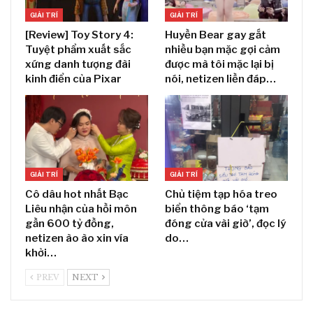
GIẢI TRÍ
GIẢI TRÍ
[Review] Toy Story 4:
Huyền Bear gay gắt
Tuyệt phẩm xuất sắc
nhiều bạn mặc gợi cảm
xứng danh tượng đài
được mà tôi mặc lại bị
kinh điển của Pixar
nói, netizen liền đáp…
GIẢI TRÍ
GIẢI TRÍ
Cô dâu hot nhất Bạc
Chủ tiệm tạp hóa treo
Liêu nhận của hồi môn
biển thông báo ‘tạm
gần 600 tỷ đồng,
đóng cửa vài giờ’, đọc lý
netizen ào ào xin vía
do…
khởi…
PREV
NEXT