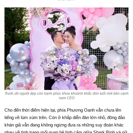
Trước đó người đẹp còn hạnh phúc khoe khoảnh khắc đón tuổi mới bên cạnh
nam CEO
Cho đến thời điểm hiện tại, phía Phương Oanh vẫn chưa lên
tiếng về lùm xùm trên. Còn ở khắp diễn đàn lớn nhỏ, đông đảo
khán giả vẫn đang không ngừng đưa ra những suy đoán khác
nhau về tình trạng mối quan hệ tình cảm giữa Shark Bình và nữ