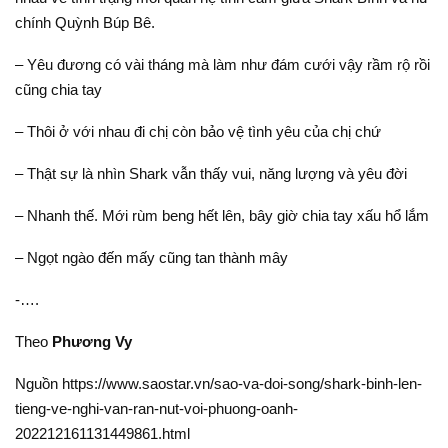
chính Quỳnh Búp Bê.
– Yêu đương có vài tháng mà làm như đám cưới vậy rầm rộ rồi
cũng chia tay
– Thôi ở với nhau đi chị còn bảo vệ tình yêu của chị chứ
– Thật sự là nhìn Shark vẫn thấy vui, năng lượng và yêu đời
– Nhanh thế. Mới rùm beng hết lên, bây giờ chia tay xấu hổ lắm
– Ngọt ngào đến mấy cũng tan thành mây
-….
Theo
Phương Vy
Nguồn https://www.saostar.vn/sao-va-doi-song/shark-binh-len-
tieng-ve-nghi-van-ran-nut-voi-phuong-oanh-
202212161131449861.html