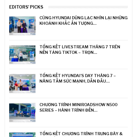
EDITORS' PICKS
CÙNG HYUNDAI DŨNG LẠC NHÌN LẠI NHỮNG
KHOẢNH KHẮC ẤN TƯỢNG…
TỔNG KẾT LIVESTREAM THÁNG 7 TRÊN
NỀN TẢNG TIKTOK – TRỌN…
TỔNG KẾT HYUNDAI’S DAY THÁNG 7 –
NÂNG TẦM SỨC MẠNH, DẪN ĐẦU…
CHƯƠNG TRÌNH MINIROADSHOW N500
SERIES – HÀNH TRÌNH ĐẾN…
TỔNG KẾT CHƯƠNG TRÌNH TRƯNG BÀY &