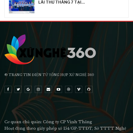
LÁI THỬ THÁNG 7 TẠI…
® TRANG TIN ĐIỆN TỬ ТỔNG HỢP XỨ NGHỆ 360
Cơ quan chủ quản: Công ty CP Vinh Thắng
Hoạt động theo giấy phép số 154/GP-TTĐT, Sở TTTT Nghệ