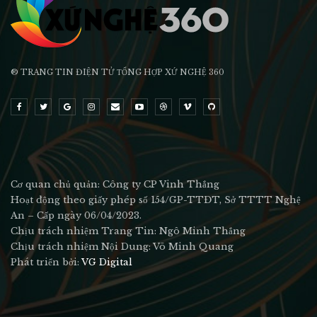
® TRANG TIN ĐIỆN TỬ ТỔNG HỢP XỨ NGHỆ 360
Cơ quan chủ quản: Công ty CP Vinh Thắng
Hoạt động theo giấy phép số 154/GP-TTĐT, Sở TTTT Nghệ
An – Cấp ngày 06/04/2023.
Chịu trách nhiệm Trang Tin: Ngô Minh Thắng
Chịu trách nhiệm Nội Dung: Võ Minh Quang
Phát triển bởi:
VG Digital