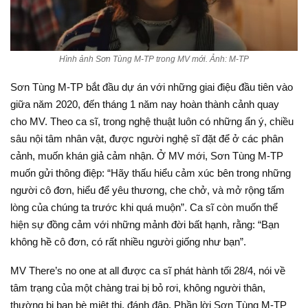
Hình ảnh Sơn Tùng M-TP trong MV mới. Ảnh: M-TP
Sơn Tùng M-TP bắt đầu dự án với những giai điệu đầu tiên vào
giữa năm 2020, đến tháng 1 năm nay hoàn thành cảnh quay
cho MV. Theo ca sĩ, trong nghệ thuật luôn có những ẩn ý, chiều
sâu nội tâm nhân vật, được người nghệ sĩ đặt để ở các phân
cảnh, muốn khán giả cảm nhận. Ở MV mới, Sơn Tùng M-TP
muốn gửi thông điệp: “Hãy thấu hiểu cảm xúc bên trong những
người cô đơn, hiểu để yêu thương, che chở, và mở rộng tấm
lòng của chúng ta trước khi quá muộn”. Ca sĩ còn muốn thể
hiện sự đồng cảm với những mảnh đời bất hạnh, rằng: “Bạn
không hề cô đơn, có rất nhiều người giống như bạn”.
MV There’s no one at all được ca sĩ phát hành tối 28/4, nói về
tâm trạng của một chàng trai bị bỏ rơi, không người thân,
thường bị bạn bè miệt thị, đánh đập. Phần lời Sơn Tùng M-TP