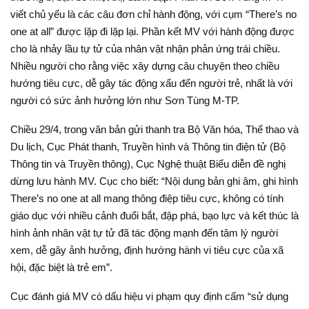
viết chủ yếu là các câu đơn chỉ hành động, với cụm “There’s no
one at all” được lặp đi lặp lại. Phần kết MV với hành động được
cho là nhảy lầu tự tử của nhân vật nhận phản ứng trái chiều.
Nhiều người cho rằng việc xây dựng câu chuyện theo chiều
hướng tiêu cực, dễ gây tác động xấu đến người trẻ, nhất là với
người có sức ảnh hưởng lớn như Sơn Tùng M-TP.
Chiều 29/4, trong văn bản gửi thanh tra Bộ Văn hóa, Thể thao và
Du lịch, Cục Phát thanh, Truyền hình và Thông tin điện tử (Bộ
Thông tin và Truyền thông), Cục Nghệ thuật Biểu diễn đề nghị
dừng lưu hành MV. Cục cho biết: “Nội dung bản ghi âm, ghi hình
There’s no one at all mang thông điệp tiêu cực, không có tính
giáo dục với nhiều cảnh đuổi bắt, đập phá, bạo lực và kết thúc là
hình ảnh nhân vật tự tử đã tác động mạnh đến tâm lý người
xem, dễ gây ảnh hưởng, định hướng hành vi tiêu cực của xã
hội, đặc biệt là trẻ em”.
Cục đánh giá MV có dấu hiệu vi phạm quy định cấm “sử dụng