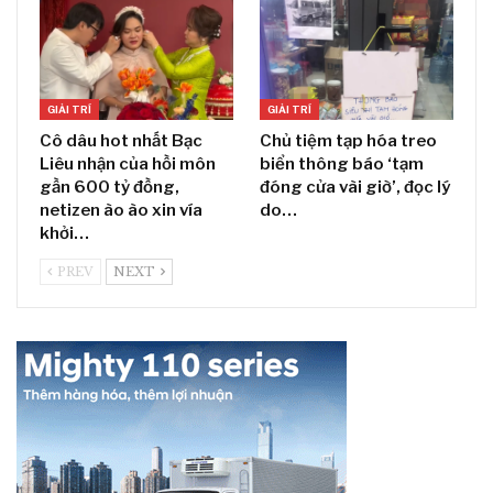
GIẢI TRÍ
GIẢI TRÍ
Cô dâu hot nhất Bạc
Chủ tiệm tạp hóa treo
Liêu nhận của hồi môn
biển thông báo ‘tạm
gần 600 tỷ đồng,
đóng cửa vài giờ’, đọc lý
netizen ào ào xin vía
do…
khởi…
PREV
NEXT