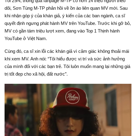
Tối 29/4, thông qua fanpage M-TP có hơn 14 triệu người theo
dõi, Sơn Tùng M-TP phản hồi về ồn ào liên quan MV mới. Sau
khi nhận góp ý của khán giả, ý kiến của các ban ngành, ca sĩ
quyết định ngưng phát hành MV trên YouTube. Trước khi gỡ bỏ,
MV có gần tám triệu lượt xem, đang vào Top 1 Thịnh hành
YouTube ở Việt Nam.
Cùng đó, ca sĩ xin lỗi các khán giả vì cảm giác không thoải mái
khi xem MV. Anh nói: “Tôi hiểu được vị trí và sức ảnh hưởng
của mình đối với các bạn trẻ. Tôi luôn muốn mang lại những giá
trị tốt đẹp cho xã hội, đất nước”.