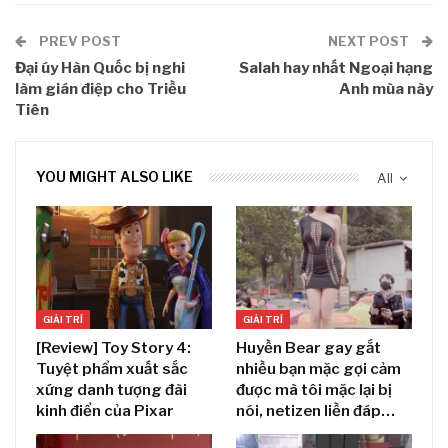
PREV POST
NEXT POST
Đại úy Hàn Quốc bị nghi
Salah hay nhất Ngoại hạng
làm gián điệp cho Triều
Anh mùa này
Tiên
YOU MIGHT ALSO LIKE
All
GIẢI TRÍ
GIẢI TRÍ
[Review] Toy Story 4:
Huyền Bear gay gắt
Tuyệt phẩm xuất sắc
nhiều bạn mặc gợi cảm
xứng danh tượng đài
được mà tôi mặc lại bị
kinh điển của Pixar
nói, netizen liền đáp…