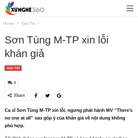
Home
Giải Trí
Sơn Tùng M-TP xin lỗi
khán giả
GIẢI TRÍ
0
Share
Ca sĩ Sơn Tùng M-TP xin lỗi, ngưng phát hành MV “There’s
no one at all” sau góp ý của khán giả về nội dung không
phù hợp.