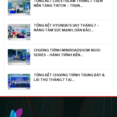
TỔNG KẾT LIVESTREAM THÁNG 7 TRÊN
NỀN TẢNG TIKTOK – TRỌN…
TỔNG KẾT HYUNDAI’S DAY THÁNG 7 –
NÂNG TẦM SỨC MẠNH, DẪN ĐẦU…
CHƯƠNG TRÌNH MINIROADSHOW N500
SERIES – HÀNH TRÌNH ĐẾN…
TỔNG KẾT CHƯƠNG TRÌNH TRƯNG BÀY &
LÁI THỬ THÁNG 7 TẠI…