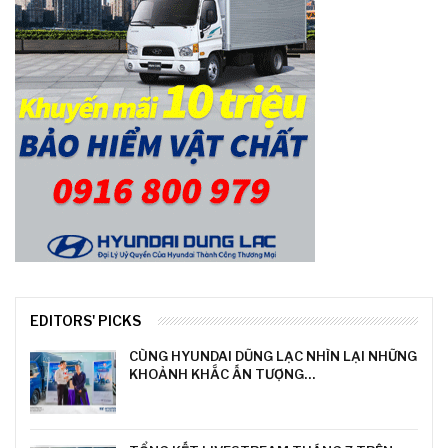
EDITORS' PICKS
CÙNG HYUNDAI DŨNG LẠC NHÌN LẠI NHỮNG
KHOẢNH KHẮC ẤN TƯỢNG…