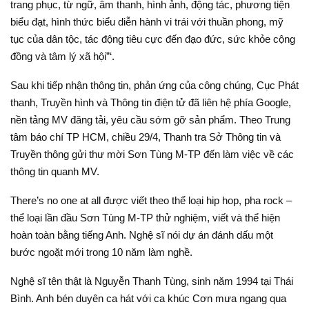
trang phục, từ ngữ, âm thanh, hình ảnh, động tác, phương tiện
biểu đạt, hình thức biểu diễn hành vi trái với thuần phong, mỹ
tục của dân tộc, tác động tiêu cực đến đạo đức, sức khỏe cộng
đồng và tâm lý xã hội”‘.
Sau khi tiếp nhận thông tin, phản ứng của công chúng, Cục Phát
thanh, Truyền hình và Thông tin điện tử đã liên hệ phía Google,
nền tảng MV đăng tải, yêu cầu sớm gỡ sản phẩm. Theo Trung
tâm báo chí TP HCM, chiều 29/4, Thanh tra Sở Thông tin và
Truyền thông gửi thư mời Sơn Tùng M-TP đến làm việc về các
thông tin quanh MV.
There’s no one at all được viết theo thể loại hip hop, pha rock –
thể loại lần đầu Sơn Tùng M-TP thử nghiệm, viết và thể hiện
hoàn toàn bằng tiếng Anh. Nghệ sĩ nói dự án đánh dấu một
bước ngoặt mới trong 10 năm làm nghề.
Nghệ sĩ tên thật là Nguyễn Thanh Tùng, sinh năm 1994 tại Thái
Bình. Anh bén duyên ca hát với ca khúc Cơn mưa ngang qua