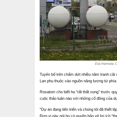
Esa Harmala, C
Tuyên bố trên chấm dứt nhiều năm tranh cãi 
Lan phụ thuộc vào nguồn năng lượng từ phía
Rosatom cho biết họ “rất thất vọng” trước qu
cuộc thảo luận nào với những cổ đông của d
“Dự án đang tiến triển và chúng tôi đã thiết l
Đơn vị này nói họ có quyền bảo vệ lợi ích “t