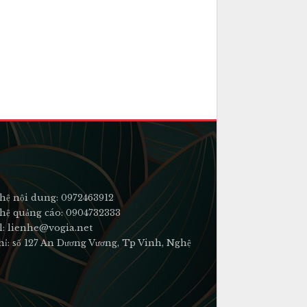
hệ nội dung: 0972463912
hệ quảng cáo: 0904732333
l: lienhe@vogia.net
hỉ: số 127 An Dương Vương, Tp Vinh, Nghệ