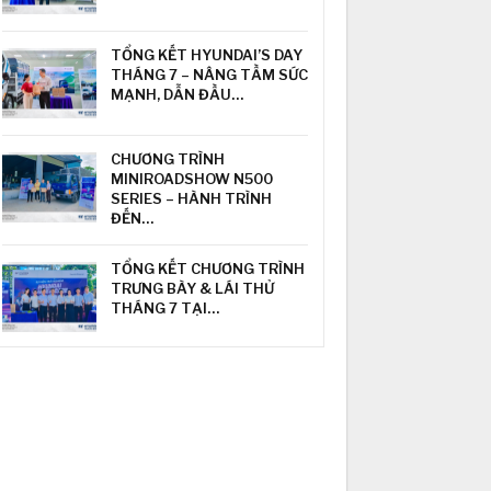
TỔNG KẾT HYUNDAI’S DAY
THÁNG 7 – NÂNG TẦM SỨC
MẠNH, DẪN ĐẦU…
CHƯƠNG TRÌNH
MINIROADSHOW N500
SERIES – HÀNH TRÌNH
ĐẾN…
TỔNG KẾT CHƯƠNG TRÌNH
TRƯNG BÀY & LÁI THỬ
THÁNG 7 TẠI…