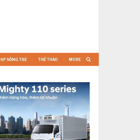
SIGN IN
HỊP SỐNG TRẺ
THỂ THAO
MORE