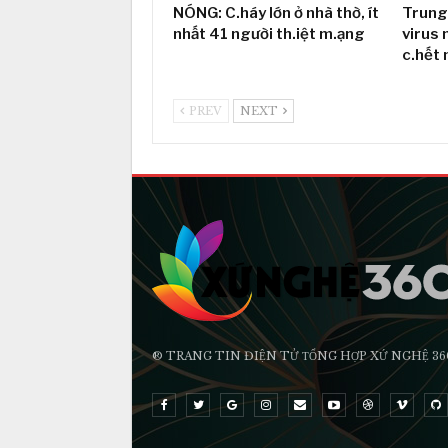
NÓNG: C.háy lớn ở nhà thờ, ít
Trung
nhất 41 người th.iệt m.ạng
virus 
c.hết 
PREV
NEXT
® TRANG TIN ĐIỆN TỬ ТỔNG HỢP XỨ NGHỆ 36