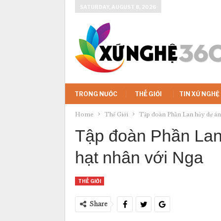
SATURDAY, AUGUST 8, 2026
TRONG NƯỚC
THẾ GIỚI
TIN XỨ NGHỆ
Home
Thế Giới
Tập đoàn Phần Lan hủy dự án
Tập đoàn Phần Lan
hạt nhân với Nga
THẾ GIỚI
Share