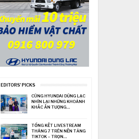
EDITORS' PICKS
CÙNG HYUNDAI DŨNG LẠC
NHÌN LẠI NHỮNG KHOẢNH
KHẮC ẤN TƯỢNG…
TỔNG KẾT LIVESTREAM
THÁNG 7 TRÊN NỀN TẢNG
TIKTOK – TRỌN…