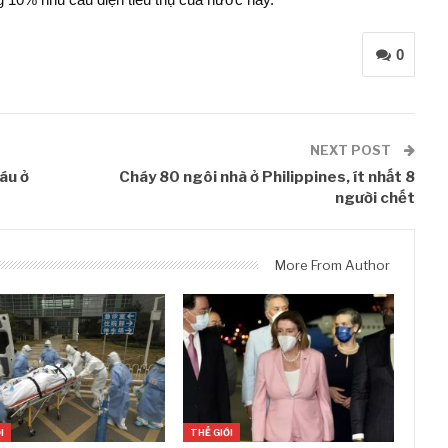
0
NEXT POST
náu ở
Cháy 80 ngôi nhà ở Philippines, ít nhất 8
người chết
More From Author
I
THẾ GIỚI