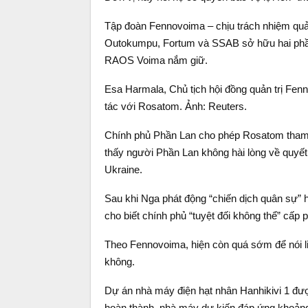
Tập đoàn Fennovoima – chịu trách nhiệm quản
Outokumpu, Fortum và SSAB sở hữu hai phần
RAOS Voima nắm giữ.
Esa Harmala, Chủ tịch hội đồng quản trị Fen
tác với Rosatom. Ảnh: Reuters.
Chính phủ Phần Lan cho phép Rosatom tham 
thấy người Phần Lan không hài lòng về quyế
Ukraine.
Sau khi Nga phát động “chiến dịch quân sự” hồ
cho biết chính phủ “tuyệt đối không thể” cấp
Theo Fennovoima, hiện còn quá sớm để nói l
không.
Dự án nhà máy điện hạt nhân Hanhikivi 1 đư
hoàn thành, nhà máy dự kiến đáp ứng khoảng