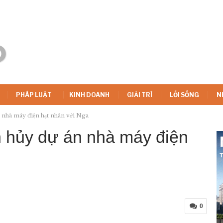
PHÁP LUẬT
KINH DOANH
GIẢI TRÍ
LỐI SỐNG
N
 nhà máy điện hạt nhân với Nga
 hủy dự án nhà máy điện
0