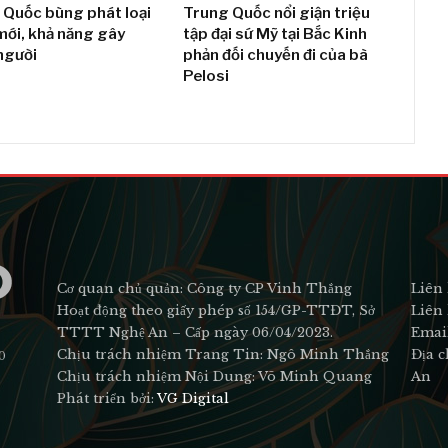
 Quốc bùng phát loại
Trung Quốc nổi giận triệu
mới, khả năng gây
tập đại sứ Mỹ tại Bắc Kinh
người
phản đối chuyến đi của bà
Pelosi
Cơ quan chủ quản: Công ty CP Vinh Thắng
Liên 
Hoạt động theo giấy phép số 154/GP-TTĐT, Sở
Liên 
TTTT Nghệ An – Cấp ngày 06/04/2023.
Emai
Chịu trách nhiệm Trang Tin: Ngô Minh Thắng
Địa c
0
Chịu trách nhiệm Nội Dung: Võ Minh Quang
An
Phát triển bởi:
VG Digital