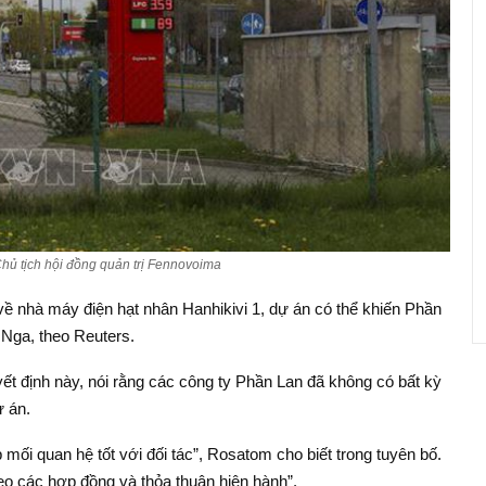
hủ tịch hội đồng quản trị Fennovoima
về nhà máy điện hạt nhân Hanhikivi 1, dự án có thể khiến Phần
 Nga, theo Reuters.
yết định này, nói rằng các công ty Phần Lan đã không có bất kỳ
ự án.
ập mối quan hệ tốt với đối tác”, Rosatom cho biết trong tuyên bố.
heo các hợp đồng và thỏa thuận hiện hành”.