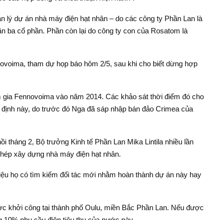
 lý dự án nhà máy điện hạt nhân – do các công ty Phần Lan là
 ba cổ phần. Phần còn lại do công ty con của Rosatom là
novoima, tham dự họp báo hôm 2/5, sau khi cho biết dừng hợp
gia Fennovoima vào năm 2014. Các khảo sát thời điểm đó cho
t định này, do trước đó Nga đã sáp nhập bán đảo Crimea của
i tháng 2, Bộ trưởng Kinh tế Phần Lan Mika Lintila nhiều lần
 phép xây dựng nhà máy điện hạt nhân.
iệu họ có tìm kiếm đối tác mới nhằm hoàn thành dự án này hay
ợc khởi công tại thành phố Oulu, miền Bắc Phần Lan. Nếu được
 10% nhu cầu điện tiêu thụ của nước này.