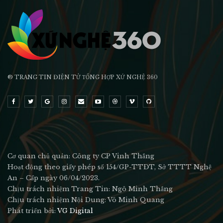
® TRANG TIN ĐIỆN TỬ ТỔNG HỢP XỨ NGHỆ 360
Cơ quan chủ quản: Công ty CP Vinh Thắng
Hoạt động theo giấy phép số 154/GP-TTĐT, Sở TTTT Nghệ
An – Cấp ngày 06/04/2023.
Chịu trách nhiệm Trang Tin: Ngô Minh Thắng
Chịu trách nhiệm Nội Dung: Võ Minh Quang
Phát triển bởi:
VG Digital