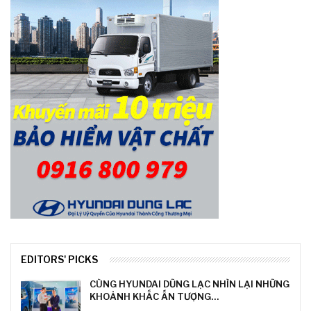
EDITORS' PICKS
CÙNG HYUNDAI DŨNG LẠC NHÌN LẠI NHỮNG
KHOẢNH KHẮC ẤN TƯỢNG…