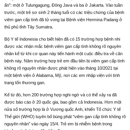
ẩn”: một ở Tulungagung, Đông Java và ba ở Jakarta. Vào tuần
trước, một trẻ sơ sinh 2 tháng tuổi có các triệu chứng của bệnh
viêm gan cấp tính đã tử vong tại Bệnh viện Hermina Padang ở
thủ phủ tỉnh Tây Sumatra.
Bộ Y tế Indonesia cho biết hiện đã có 15 trường hợp bệnh nhi
được xác nhận mắc bệnh viêm gan cấp tính không rõ nguyên
nhân kể từ khi cơ quan này tiến hành một cuộc điều tra về căn
bệnh này. Năm trường hợp trẻ em đầu tiên bị viêm gan cấp tính
không rõ nguyên nhân được phát hiện vào tháng 10/2021 tại
một bệnh viện ở Alabama, Mỹ, nơi các em nhập viện với tình
trạng tổn thương gan.
Kể từ đó, hơn 200 trường hợp nghi ngờ và có thể xảy ra đã
được báo cáo ở 20 quốc gia, bao gồm cả Indonesia. Hơn một
nửa số trường hợp là ở Vương quốc Anh, khiến Tổ chức Y tế
Thế giới (WHO) tuyên bố bùng phát “viêm gan cấp tính không rõ
nguyên nhân” vào ngày 15/4. Trẻ em bị nhiễm bệnh trong