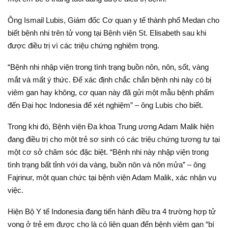
Ông Ismail Lubis, Giám đốc Cơ quan y tế thành phố Medan cho
biết bệnh nhi trên tử vong tại Bệnh viện St. Elisabeth sau khi
được điều trị vì các triệu chứng nghiêm trọng.
“Bệnh nhi nhập viện trong tình trạng buồn nôn, nôn, sốt, vàng
mắt và mất ý thức. Để xác định chắc chắn bệnh nhi này có bị
viêm gan hay không, cơ quan này đã gửi một mẫu bệnh phẩm
đến Đại học Indonesia để xét nghiệm” – ông Lubis cho biết.
Trong khi đó, Bệnh viện Đa khoa Trung ương Adam Malik hiện
đang điều trị cho một trẻ sơ sinh có các triệu chứng tương tự tại
một cơ sở chăm sóc đặc biệt. “Bệnh nhi này nhập viện trong
tình trạng bất tỉnh với da vàng, buồn nôn và nôn mửa” – ông
Fajrinur, một quan chức tại bệnh viện Adam Malik, xác nhận vụ
việc.
Hiện Bộ Y tế Indonesia đang tiến hành điều tra 4 trường hợp tử
vong ở trẻ em được cho là có liên quan đến bệnh viêm gan “bí