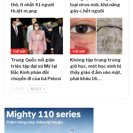
thờ, ít nhất 41 người
loại virus mới, khả năng
th.iệt m.ạng
gây c.hết người
THẾ GIỚI
THẾ GIỚI
Trung Quốc nổi giận
Không tập trung trong
triệu tập đại sứ Mỹ tại
giờ học, một học sinh bị
Bắc Kinh phản đối
thầy giáo đ.ấm vào mặt,
chuyến đi của bà Pelosi
phải khâu 16…
PREV
NEXT