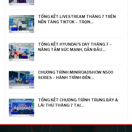
TỔNG KẾT LIVESTREAM THÁNG 7 TRÊN
NỀN TẢNG TIKTOK – TRỌN…
TỔNG KẾT HYUNDAI’S DAY THÁNG 7 –
NÂNG TẦM SỨC MẠNH, DẪN ĐẦU…
CHƯƠNG TRÌNH MINIROADSHOW N500
SERIES – HÀNH TRÌNH ĐẾN…
TỔNG KẾT CHƯƠNG TRÌNH TRƯNG BÀY &
LÁI THỬ THÁNG 7 TẠI…