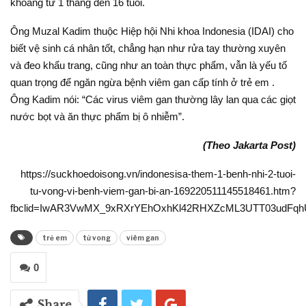
khoảng từ 1 tháng đến 16 tuổi.
Ông Muzal Kadim thuộc Hiệp hội Nhi khoa Indonesia (IDAI) cho
biết vệ sinh cá nhân tốt, chẳng hạn như rửa tay thường xuyên
và đeo khẩu trang, cũng như an toàn thực phẩm, vẫn là yếu tố
quan trọng để ngăn ngừa bệnh viêm gan cấp tính ở trẻ em .
Ông Kadim nói: “Các virus viêm gan thường lây lan qua các giọt
nước bọt và ăn thực phẩm bị ô nhiễm”.
(Theo Jakarta Post)
https://suckhoedoisong.vn/indonesisa-them-1-benh-nhi-2-tuoi-
tu-vong-vi-benh-viem-gan-bi-an-169220511145518461.htm?
fbclid=IwAR3VwMX_9xRXrYEhOxhKl42RHXZcML3UTT03udFq
trẻ em
tử vong
viêm gan
0
Share