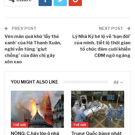
PREV POST
NEXT POST
Vén màn quá khứ ‘lấy thẻ
Lý Nhã Kỳ hé lộ về ‘bạn đời’
xanh’ của Hà Thanh Xuân,
của mình, tiết lộ thời gian
nghi vấn từng ‘giựt
tổ chức đám cưới khiến
chồng’ của đàn chị gây
CĐM ngỡ ngàng
xôn xao
YOU MIGHT ALSO LIKE
All
THẾ GIỚI
THẾ GIỚI
NÓNG: C.háy lớn ở nhà
Trung Quốc bùng phát