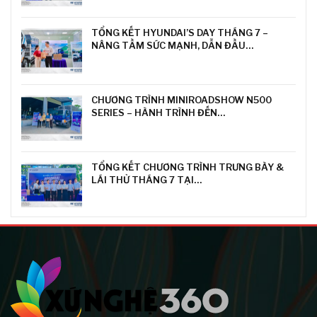
TỔNG KẾT HYUNDAI’S DAY THÁNG 7 –
NÂNG TẦM SỨC MẠNH, DẪN ĐẦU…
CHƯƠNG TRÌNH MINIROADSHOW N500
SERIES – HÀNH TRÌNH ĐẾN…
TỔNG KẾT CHƯƠNG TRÌNH TRƯNG BÀY &
LÁI THỬ THÁNG 7 TẠI…