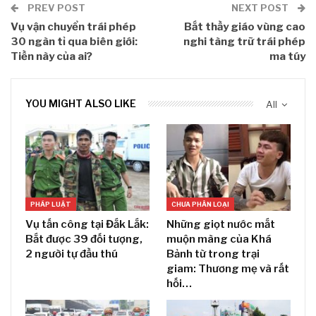
PREV POST
NEXT POST
Vụ vận chuyển trái phép
Bắt thầy giáo vùng cao
30 ngàn tỉ qua biên giới:
nghi tàng trữ trái phép
Tiền này của ai?
ma túy
YOU MIGHT ALSO LIKE
All
PHÁP LUẬT
CHƯA PHÂN LOẠI
Vụ tấn công tại Đắk Lắk:
Những giọt nước mắt
Bắt được 39 đối tượng,
muộn màng của Khá
2 người tự đầu thú
Bảnh từ trong trại
giam: Thương mẹ và rất
hối…