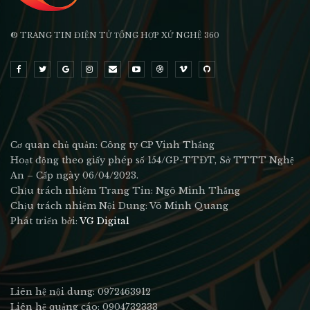
® TRANG TIN ĐIỆN TỬ ТỔNG HỢP XỨ NGHỆ 360
Cơ quan chủ quản: Công ty CP Vinh Thắng
Hoạt động theo giấy phép số 154/GP-TTĐT, Sở TTTT Nghệ
An – Cấp ngày 06/04/2023.
Chịu trách nhiệm Trang Tin: Ngô Minh Thắng
Chịu trách nhiệm Nội Dung: Võ Minh Quang
Phát triển bởi:
VG Digital
Liên hệ nội dung: 0972463912
Liên hệ quảng cáo: 0904732333