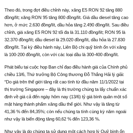
Theo đó, trong đợt điều chỉnh này, xăng E5 RON 92 tăng 880
đồng/lít; xăng RON 95 tăng 800 đồng/lít. Giá dầu diesel tăng cao
hơn, ở mức 2.630 đồng/lít, dầu hỏa tăng 2.490 đồng/lít. Sau điều
chỉnh, giá xăng E5 RON 92 tối đa là 31.110 đồng/lít; RON 95 là
32.370 đồng/lít; dầu diesel là 29.020 đồng/lít, dầu hỏa là 27.830
đồng/lít. Tại kỳ điều hành này, Liên Bộ chi quỹ bình ổn với xăng
là 100-200 đồng/lít, còn với các loại dầu là 300-400 đồng/lít.
Phát biểu tại cuộc họp Ban chỉ đạo điều hành giá của Chính phủ
chiều 13/6, Thứ trưởng Bộ Công thương Đỗ Thắng Hải lý giải:
“Do giá trên thế giới tăng rất cao tính từ đầu năm 11/1/2022 tại
thị trường Singapore – đây là thị trường chúng ta lấy chuẩn xác
định về giá cả đến ngày hôm nay (13/6) tỷ giá bình quân một số
mặt hàng thành phẩm xăng dầu thế giới. Như vậy là tăng từ
41,36 % đến 84,35%; còn nếu chúng ta tính cùng kỳ năm ngoái
như vậy là biến động tăng 60,62 % đến 123,36 %.
Như vậy là do chúng ta sử dụng một cách hợp lý Quỹ bình ổn