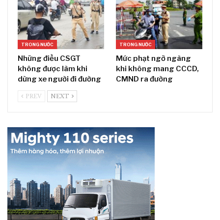
TRONG NƯỚC
TRONG NƯỚC
Những điều CSGT
Mức phạt ngỡ ngàng
không được làm khi
khi không mang CCCD,
dừng xe người đi đường
CMND ra đường
PREV
NEXT