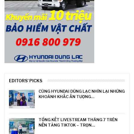
EDITORS' PICKS
CÙNG HYUNDAI DŨNG LẠC NHÌN LẠI NHỮNG
KHOẢNH KHẮC ẤN TƯỢNG…
TỔNG KẾT LIVESTREAM THÁNG 7 TRÊN
NỀN TẢNG TIKTOK – TRỌN…