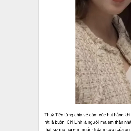
Thuỳ Tiên từng chia sẻ cảm xúc hụt hẫng kh
rất là buồn. Chị Linh là người mà em thân nh
thật sự mà nói em muốn đi đám cưới của ai n