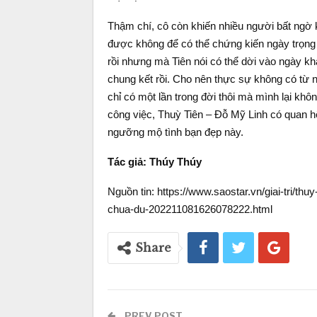
Thậm chí, cô còn khiến nhiều người bất ngờ k
được không để có thể chứng kiến ngày trọng 
rồi nhưng mà Tiên nói có thể dời vào ngày 
chung kết rồi. Cho nên thực sự không có từ n
chỉ có một lần trong đời thôi mà mình lại khôn
công việc, Thuỳ Tiên – Đỗ Mỹ Linh có quan hệ
ngưỡng mộ tình bạn đẹp này.
Tác giả: Thúy Thúy
Nguồn tin: https://www.saostar.vn/giai-tri/thu
chua-du-202211081626078222.html
Share
PREV POST