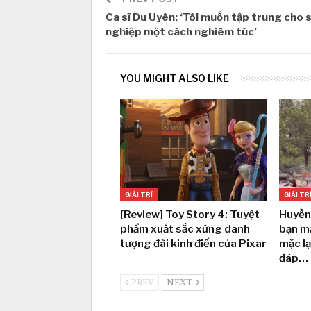
Ca sĩ Du Uyên: ‘Tôi muốn tập trung cho 
nghiệp một cách nghiêm túc’
YOU MIGHT ALSO LIKE
GIẢI TRÍ
GIẢI TR
[Review] Toy Story 4: Tuyệt
Huyền
phẩm xuất sắc xứng danh
bạn m
tượng đài kinh điển của Pixar
mặc lạ
đáp…
PREV
NEXT