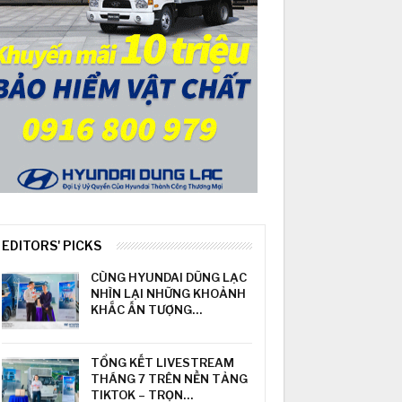
EDITORS' PICKS
CÙNG HYUNDAI DŨNG LẠC
NHÌN LẠI NHỮNG KHOẢNH
KHẮC ẤN TƯỢNG…
TỔNG KẾT LIVESTREAM
THÁNG 7 TRÊN NỀN TẢNG
TIKTOK – TRỌN…