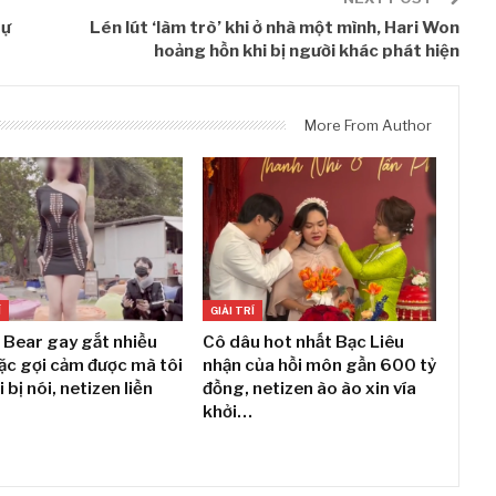
sự
Lén lút ‘làm trò’ khi ở nhà một mình, Hari Won
hoảng hồn khi bị người khác phát hiện
More From Author
Í
GIẢI TRÍ
 Bear gay gắt nhiều
Cô dâu hot nhất Bạc Liêu
ặc gợi cảm được mà tôi
nhận của hồi môn gần 600 tỷ
i bị nói, netizen liền
đồng, netizen ào ào xin vía
khởi…