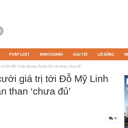
PHÁP LUẬT
KINH DOANH
GIẢI TRÍ
LỐI SỐNG
N
ị tới Đỗ Mỹ Linh nhưng chính chủ vẫn than ‘chưa đủ’
ưới giá trị tới Đỗ Mỹ Linh
n than ‘chưa đủ’
0