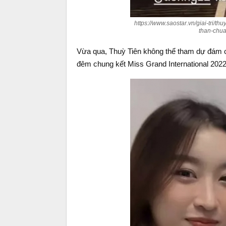
https://www.saostar.vn/giai-tri/t
than-chu
Vừa qua, Thuỳ Tiên không thể tham dự đám cư
đêm chung kết Miss Grand International 2022 