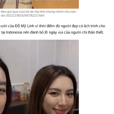
huy-tien-gui-qua-cuoi-toi-do-my-linh-nhung-chinh-chu-van-
a-du-202211081626078222.html
ới của Đỗ Mỹ Linh vì thời điểm đó người đẹp có lịch trình cho
tại Indonesia nên đành bỏ lỡ ngày vui của người chị thân thiết.