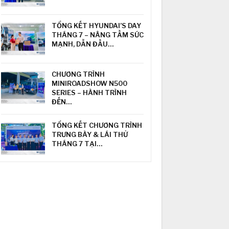
TỔNG KẾT HYUNDAI’S DAY
THÁNG 7 – NÂNG TẦM SỨC
MẠNH, DẪN ĐẦU…
CHƯƠNG TRÌNH
MINIROADSHOW N500
SERIES – HÀNH TRÌNH
ĐẾN…
TỔNG KẾT CHƯƠNG TRÌNH
TRƯNG BÀY & LÁI THỬ
THÁNG 7 TẠI…