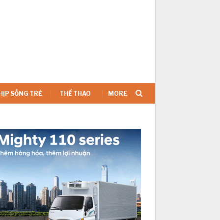
SIGN IN
HỊP SỐNG TRẺ
THỂ THAO
MORE