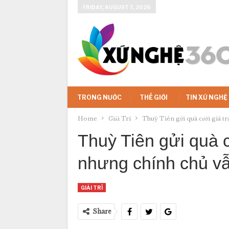
FRIDAY, AUGUST 7, 2026
TRONG NƯỚC
THẾ GIỚI
TIN XỨ NGHỆ
Home
Giải Trí
Thuỳ Tiên gửi quà cưới giá tr
Thuỳ Tiên gửi quà c
nhưng chính chủ vẫ
GIẢI TRÍ
Share