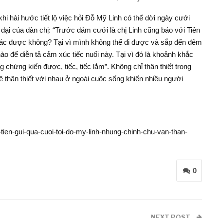
hi hài hước tiết lộ việc hỏi Đỗ Mỹ Linh có thể dời ngày cưới
đại của đàn chị: “Trước đám cưới là chị Linh cũng báo với Tiên
khác được không? Tại vì mình không thể đi được và sắp đến đêm
ào để diễn tả cảm xúc tiếc nuối này. Tại vì đó là khoảnh khắc
g chứng kiến được, tiếc, tiếc lắm”. Không chỉ thân thiết trong
 thân thiết với nhau ở ngoài cuộc sống khiến nhiều người
y-tien-gui-qua-cuoi-toi-do-my-linh-nhung-chinh-chu-van-than-
0
NEXT POST