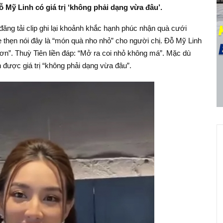
 Mỹ Linh có giá trị ‘không phải dạng vừa đâu’.
ăng tải clip ghi lại khoảnh khắc hạnh phúc nhận quà cưới
 thẹn nói đây là “món quà nho nhỏ” cho người chị. Đỗ Mỹ Linh
 hơn”. Thuỳ Tiên liền đáp: “Mở ra coi nhỏ không má”. Mặc dù
được giá trị “không phải dạng vừa đâu”.