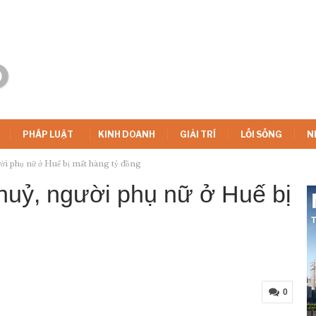
PHÁP LUẬT
KINH DOANH
GIẢI TRÍ
LỐI SỐNG
N
ười phụ nữ ở Huế bị mất hàng tỷ đồng
thuỷ, người phụ nữ ở Huế bị
0