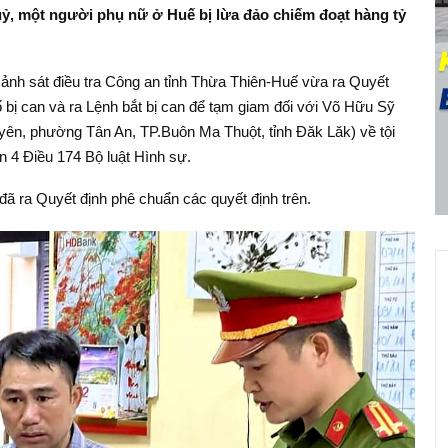
huỷ, một người phụ nữ ở Huế bị lừa đảo chiếm đoạt hàng tỷ
ảnh sát điều tra Công an tỉnh Thừa Thiên-Huế vừa ra Quyết
tố bị can và ra Lệnh bắt bị can để tạm giam đối với Võ Hữu Sỹ
yên, phường Tân An, TP.Buôn Ma Thuột, tỉnh Đăk Lăk) về tội
ản 4 Điều 174 Bộ luật Hình sự.
đã ra Quyết định phê chuẩn các quyết định trên.