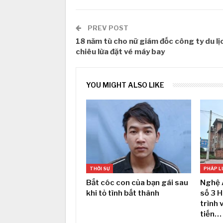
PREV POST
18 năm tù cho nữ giám đốc công ty du lịc
chiêu lừa đặt vé máy bay
YOU MIGHT ALSO LIKE
THỜI SỰ
PHÁP L
Bắt cóc con của bạn gái sau
Nghệ 
khi tỏ tình bất thành
số 3 
trình 
tiến…