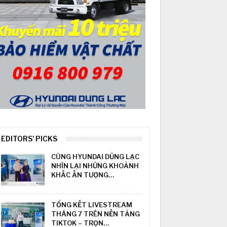
EDITORS' PICKS
CÙNG HYUNDAI DŨNG LẠC
NHÌN LẠI NHỮNG KHOẢNH
KHẮC ẤN TƯỢNG…
TỔNG KẾT LIVESTREAM
THÁNG 7 TRÊN NỀN TẢNG
TIKTOK – TRỌN…