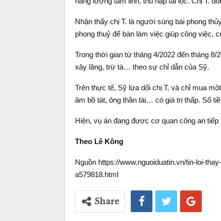
năng lượng tâm linh, thu nạp tài lộc. Chị T. 
Nhận thấy chị T. là người sùng bái phong thủy
phong thuỷ để bàn làm việc giúp công việc, 
Trong thời gian từ tháng 4/2022 đến tháng 8/20
xây lăng, trừ tà… theo sự chỉ dẫn của Sỹ.
Trên thực tế, Sỹ lừa dối chị T. và chỉ mua 
âm bồ tát, ông thần tài… có giá trị thấp. Số t
Hiện, vụ án đang được cơ quan công an tiếp t
Theo Lê Kông
Nguồn https://www.nguoiduatin.vn/tin-loi-tha
a579818.html
Share