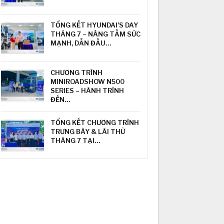
TỔNG KẾT HYUNDAI’S DAY
THÁNG 7 – NÂNG TẦM SỨC
MẠNH, DẪN ĐẦU…
CHƯƠNG TRÌNH
MINIROADSHOW N500
SERIES – HÀNH TRÌNH
ĐẾN…
TỔNG KẾT CHƯƠNG TRÌNH
TRƯNG BÀY & LÁI THỬ
THÁNG 7 TẠI…