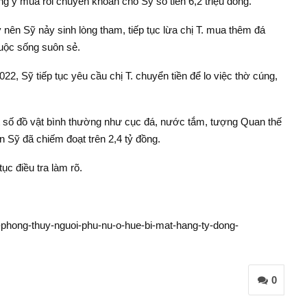
đồng ý mua rồi chuyển khoản cho Sỹ số tiền 6,2 triệu đồng.
 nên Sỹ nảy sinh lòng tham, tiếp tục lừa chị T. mua thêm đá
cuộc sống suôn sẻ.
22, Sỹ tiếp tục yêu cầu chị T. chuyển tiền để lo việc thờ cúng,
một số đồ vật bình thường như cục đá, nước tắm, tượng Quan thế
iền Sỹ đã chiếm đoạt trên 2,4 tỷ đồng.
ục điều tra làm rõ.
y-phong-thuy-nguoi-phu-nu-o-hue-bi-mat-hang-ty-dong-
0