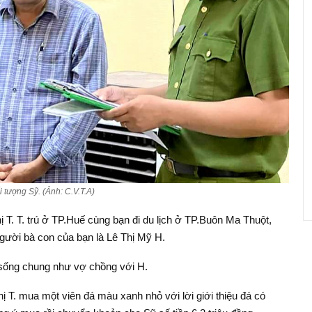
 tượng Sỹ. (Ảnh: C.V.T.A)
 T. T. trú ở TP.Huế cùng bạn đi du lịch ở TP.Buôn Ma Thuột,
gười bà con của bạn là Lê Thị Mỹ H.
 sống chung như vợ chồng với H.
ị T. mua một viên đá màu xanh nhỏ với lời giới thiệu đá có