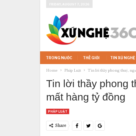
FRIDAY, AUGUST 7, 2026
TRONG NƯỚC
THẾ GIỚI
TIN XỨ NGHỆ
Home
Pháp Luật
Tin lời thầy phong thuỷ, ng
Tin lời thầy phong 
mất hàng tỷ đồng
PHÁP LUẬT
Share