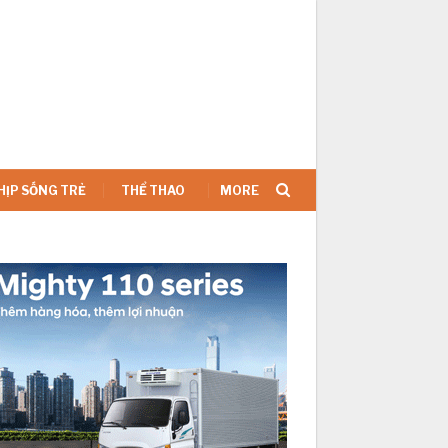
SIGN IN
HỊP SỐNG TRẺ
THỂ THAO
MORE