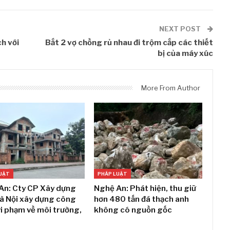
NEXT POST
h với
Bắt 2 vợ chồng rủ nhau đi trộm cắp các thiết
bị của máy xúc
More From Author
UẬT
PHÁP LUẬT
An: Cty CP Xây dựng
Nghệ An: Phát hiện, thu giữ
Hà Nội xây dựng công
hơn 480 tấn đá thạch anh
vi phạm về môi trường,
không có nguồn gốc