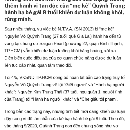
thêm hành vi tàn độc của “mẹ kế” Quỳnh Trang
hành hạ bé gái 8 tuổi khiến dư luận không khỏi,
rùng mình.
Sau nhiều tháng, vụ việc bé N.T.V.A. (SN 2013) bị “mẹ kế”
Nguyễn Võ Quỳnh Trang (27 tuổi, quê Gia Lai) hành hạ đến tử
vong tại chung cư Saigon Pearl (phường 22, quận Bình Thạnh,
TP.HCM) vẫn khiến dư luận không khỏi bàng hoàng, xót xa.
Diễn biến cuộc điều tra của cơ quan chức năng được dư luận
liên tục cập nhật, quan tâm theo dõi.
Tối 4/5, VKSND TP.HCM công bố hoàn tất bản cáo trạng truy tố
Nguyễn Võ Quỳnh Trang về tội “Giết người” và “Hành hạ người
khác”; Nguyễn Kim Trung Thái (37 tuổi, ngụ quận 1, người tình
của Trang) tội “Hành hạ người khác” và “Che giấu tội phạm”.
Trong bản cáo trạng này, những tình tiết mới càng khiến dư luận
dậy sóng vì độ tàn nhẫn của kẻ bạo hành bé gái 8 tuổi. Theo đó,
vào tháng 9/2020, Quỳnh Trang dọn đến chung sống như vợ