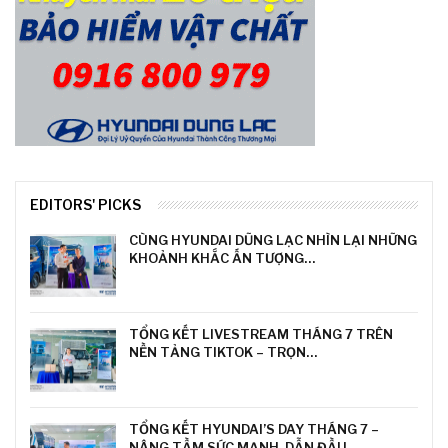
EDITORS' PICKS
CÙNG HYUNDAI DŨNG LẠC NHÌN LẠI NHỮNG
KHOẢNH KHẮC ẤN TƯỢNG…
TỔNG KẾT LIVESTREAM THÁNG 7 TRÊN
NỀN TẢNG TIKTOK – TRỌN…
TỔNG KẾT HYUNDAI’S DAY THÁNG 7 –
NÂNG TẦM SỨC MẠNH, DẪN ĐẦU…