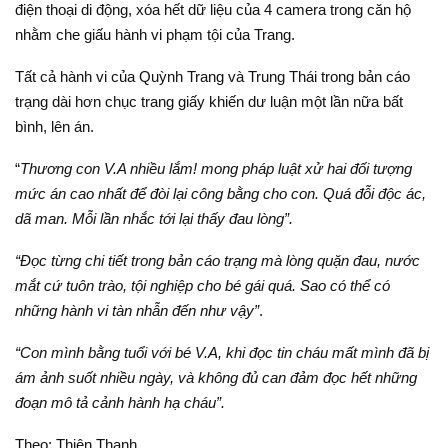
điện thoại di động, xóa hết dữ liệu của 4 camera trong căn hộ
nhằm che giấu hành vi phạm tội của Trang.
Tất cả hành vi của Quỳnh Trang và Trung Thái trong bản cáo
trạng dài hơn chục trang giấy khiến dư luận một lần nữa bất
bình, lên án.
“
Thương con V.A nhiều lắm! mong pháp luật xử hai đối tượng
mức án cao nhất để đòi lại công bằng cho con. Quá đỗi độc ác,
dã man. Mỗi lần nhắc tới lại thấy đau lòng”.
“Đọc từng chi tiết trong bản cáo trạng mà lòng quặn đau, nước
mắt cứ tuôn trào, tội nghiệp cho bé gái quá. Sao có thể có
những hành vi tàn nhẫn đến như vậy”
.
“Con mình bằng tuổi với bé V.A, khi đọc tin cháu mất mình đã bị
ám ảnh suốt nhiều ngày, và không đủ can đảm đọc hết những
đoạn mô tả cảnh hành hạ cháu”.
Theo: Thiên Thanh