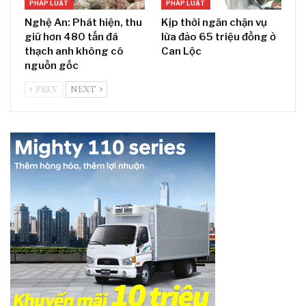
PHÁP LUẬT
PHÁP LUẬT
Nghệ An: Phát hiện, thu
Kịp thời ngăn chặn vụ
giữ hơn 480 tấn đá
lừa đảo 65 triệu đồng ở
thạch anh không có
Can Lộc
nguồn gốc
PREV
NEXT