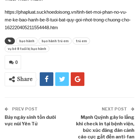
https://phapluat.suckhoedoisong.vn/tinh-tiet-moi-phan-no-vu-
me-ke-bao-hanh-be-8-tuoi-bat-quy-goi-nhot-trong-chuong-cho-
162220405211554448.htm
bạo hành
bạo hành trẻ em
trẻ em
vụ bé 8 tuổi bị bạo hành
0
Share
PREV POST
NEXT POST
Bảy ngày sinh tồn dưới
Mạnh Quỳnh gây lo lắng
vực núi Yên Tử
khi check in tại bệnh viện,
bức xúc đăng đàn cảnh
cáo cực gắt đến anti-fan