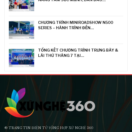
CHƯƠNG TRÌNH MINIROADSHOW N500
SERIES – HÀNH TRÌNH ĐẾN…
TỔNG KẾT CHƯƠNG TRÌNH TRƯNG BÀY &
LÁI THỬ THÁNG 7 TẠI…
® TRANG TIN ĐIỆN TỬ ТỔNG HỢP XỨ NGHỆ 360