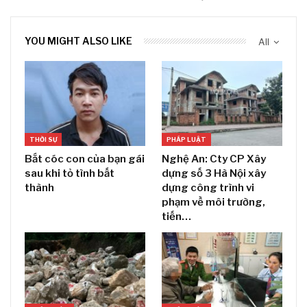
YOU MIGHT ALSO LIKE
All
THỜI SỰ
PHÁP LUẬT
Bắt cóc con của bạn gái
Nghệ An: Cty CP Xây
sau khi tỏ tình bất
dựng số 3 Hà Nội xây
thành
dựng công trình vi
phạm về môi trường,
tiến…