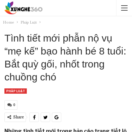
Home
Pháp Luật
Tình tiết mới phẫn nộ vụ
“mẹ kế” bạo hành bé 8 tuổi:
Bắt quỳ gối, nhốt trong
chuồng chó
PHÁP LUẬT
0
Share
Những tình tiết mới trong bản cáo trạng tiết lộ