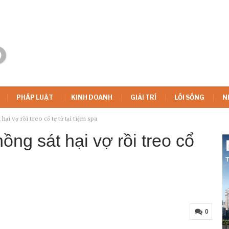
PHÁP LUẬT
KINH DOANH
GIẢI TRÍ
LỐI SỐNG
N
 vợ rồi treo cổ tự tử tại tiệm spa
ng sát hại vợ rồi treo cổ
0