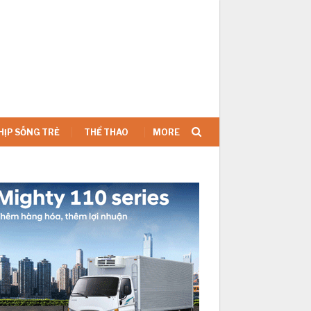
SIGN IN
HỊP SỐNG TRẺ
THỂ THAO
MORE