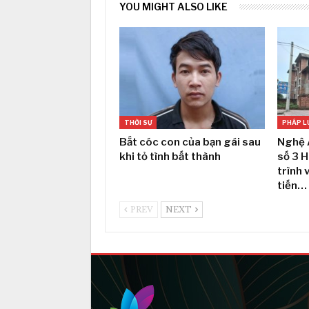
YOU MIGHT ALSO LIKE
THỜI SỰ
PHÁP L
Bắt cóc con của bạn gái sau
Nghệ 
khi tỏ tình bất thành
số 3 
trình 
tiến…
PREV
NEXT