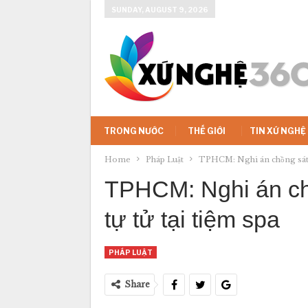
SUNDAY, AUGUST 9, 2026
TRONG NƯỚC
THẾ GIỚI
TIN XỨ NGHỆ
Home
Pháp Luật
TPHCM: Nghi án chồng sát hại
TPHCM: Nghi án chồ
tự tử tại tiệm spa
PHÁP LUẬT
Share