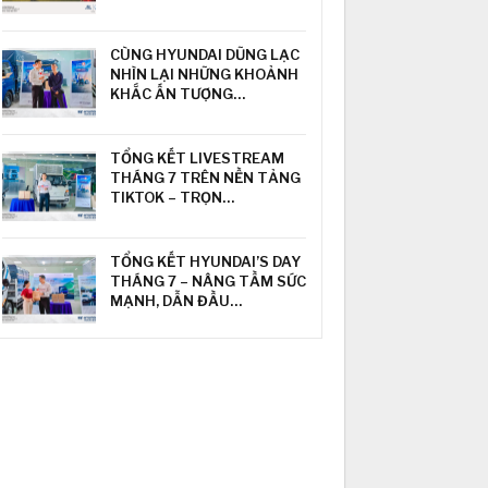
CÙNG HYUNDAI DŨNG LẠC
NHÌN LẠI NHỮNG KHOẢNH
KHẮC ẤN TƯỢNG…
TỔNG KẾT LIVESTREAM
THÁNG 7 TRÊN NỀN TẢNG
TIKTOK – TRỌN…
TỔNG KẾT HYUNDAI’S DAY
THÁNG 7 – NÂNG TẦM SỨC
MẠNH, DẪN ĐẦU…