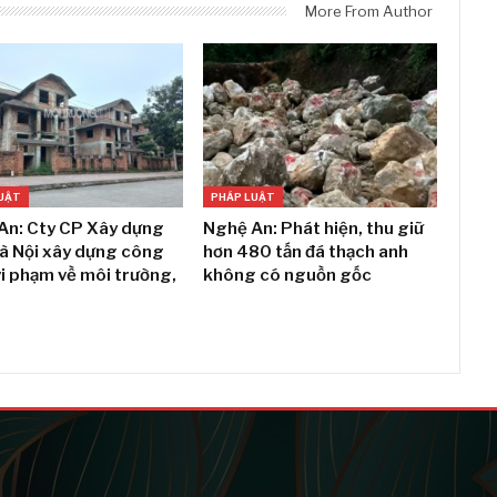
More From Author
UẬT
PHÁP LUẬT
An: Cty CP Xây dựng
Nghệ An: Phát hiện, thu giữ
Hà Nội xây dựng công
hơn 480 tấn đá thạch anh
vi phạm về môi trường,
không có nguồn gốc