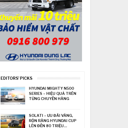
EDITORS' PICKS
HYUNDAI MIGHTY N500
SERIES – HIỆU QUẢ TRÊN
TỪNG CHUYẾN HÀNG
SOLATI – ƯU ĐÃI VÀNG,
RỘN RÀNG HYUNDAI CUP
LÊN ĐẾN 80 TRIỆU…