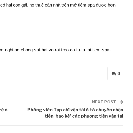
có hai con gái, họ thuê căn nhà trên mở tiệm spa được hơn
m-nghi-an-chong-sat-hai-vo-roi-treo-co-tu-tu-tai-tiem-spa-
0
NEXT POST
rẻ ở
Phóng viên Tạp chí vận tải ô tô chuyên nhận
tiền ‘bảo kê’ các phương tiện vận tải