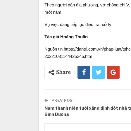
Theo người dân địa phương, vợ chồng chị V. 
một năm.
Vụ việc đang tiếp tục điều tra, xử lý.
Tác giả Hoàng Thuận
Nguồn tin https://dantri.com.vn/phap-luat/tphc
20221031144425245.htm
Share
PREV POST
Nam thanh niên tưới xăng định đốt nhà t
Bình Dương