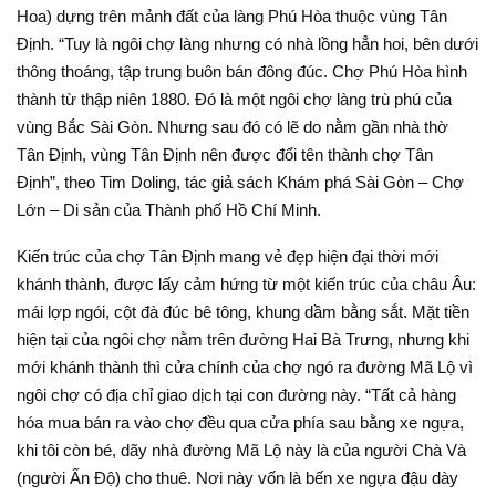
Hoa) dựng trên mảnh đất của làng Phú Hòa thuộc vùng Tân
Định. “Tuy là ngôi chợ làng nhưng có nhà lồng hẳn hoi, bên dưới
thông thoáng, tập trung buôn bán đông đúc. Chợ Phú Hòa hình
thành từ thập niên 1880. Ðó là một ngôi chợ làng trù phú của
vùng Bắc Sài Gòn. Nhưng sau đó có lẽ do nằm gần nhà thờ
Tân Định, vùng Tân Định nên được đổi tên thành chợ Tân
Định”, theo Tim Doling, tác giả sách Khám phá Sài Gòn – Chợ
Lớn – Di sản của Thành phố Hồ Chí Minh.
Kiến trúc của chợ Tân Ðịnh mang vẻ đẹp hiện đại thời mới
khánh thành, được lấy cảm hứng từ một kiến trúc của châu Âu:
mái lợp ngói, cột đà đúc bê tông, khung dầm bằng sắt. Mặt tiền
hiện tại của ngôi chợ nằm trên đường Hai Bà Trưng, nhưng khi
mới khánh thành thì cửa chính của chợ ngó ra đường Mã Lộ vì
ngôi chợ có địa chỉ giao dịch tại con đường này. “Tất cả hàng
hóa mua bán ra vào chợ đều qua cửa phía sau bằng xe ngựa,
khi tôi còn bé, dãy nhà đường Mã Lộ này là của người Chà Và
(người Ấn Độ) cho thuê. Nơi này vốn là bến xe ngựa đậu dày