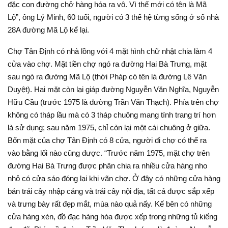
đặc con đường chở hàng hóa ra vô. Vì thế mới có tên là Mã
Lộ”, ông Lý Minh, 60 tuổi, người có 3 thế hệ từng sống ở số nhà
28A đường Mã Lộ kể lại.
Chợ Tân Định có nhà lồng với 4 mặt hình chữ nhật chia làm 4
cửa vào chợ. Mặt tiền chợ ngó ra đường Hai Bà Trưng, mặt
sau ngó ra đường Mã Lộ (thời Pháp có tên là đường Lê Văn
Duyệt). Hai mặt còn lại giáp đường Nguyễn Văn Nghĩa, Nguyễn
Hữu Cầu (trước 1975 là đường Trần Văn Thạch). Phía trên chợ
không có tháp lầu mà có 3 tháp chuông mang tính trang trí hơn
là sử dụng; sau năm 1975, chỉ còn lại một cái chuông ở giữa.
Bốn mặt của chợ Tân Ðịnh có 8 cửa, người đi chợ có thể ra
vào bằng lối nào cũng được. “Trước năm 1975, mặt chợ trên
đường Hai Bà Trưng được phân chia ra nhiều cửa hàng nho
nhỏ có cửa sáo đóng lại khi vãn chợ. Ở đây có những cửa hàng
bán trái cây nhập cảng và trái cây nội địa, tất cả được sắp xếp
và trưng bày rất đẹp mắt, mùa nào quả nấy. Kế bên có những
cửa hàng xén, đồ đạc hàng hóa được xếp trong những tủ kiếng