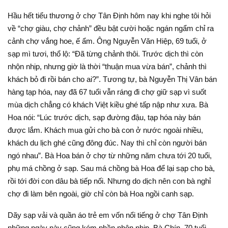
Hầu hết tiểu thương ở chợ Tân Định hôm nay khi nghe tôi hỏi
về “chợ giàu, chợ chảnh” đều bật cười hoặc ngán ngẩm chỉ ra
cảnh chợ vắng hoe, ế ẩm. Ông Nguyễn Văn Hiệp, 69 tuổi, ở
sạp mì tươi, thổ lộ: “Đã từng chảnh thôi. Trước dịch thì còn
nhộn nhịp, nhưng giờ là thời “thuận mua vừa bán”, chảnh thì
khách bỏ đi rồi bán cho ai?”. Tương tự, bà Nguyễn Thị Vân bán
hàng tạp hóa, nay đã 67 tuổi vẫn ráng đi chợ giữ sạp vì suốt
mùa dịch chẳng có khách Việt kiều ghé tấp nập như xưa. Bà
Hoa nói: “Lúc trước dịch, sạp đường đậu, tạp hóa này bán
được lắm. Khách mua gửi cho bà con ở nước ngoài nhiều,
khách du lịch ghé cũng đông đúc. Nay thì chỉ còn người bán
ngó nhau”. Bà Hoa bán ở chợ từ những năm chưa tới 20 tuổi,
phụ má chồng ở sạp. Sau má chồng bà Hoa để lại sạp cho bà,
rồi tới đời con dâu bà tiếp nối. Nhưng do dịch nên con bà nghỉ
chợ đi làm bên ngoài, giờ chỉ còn bà Hoa ngồi canh sạp.
Dãy sạp vải và quần áo trẻ em vốn nổi tiếng ở chợ Tân Định
những ngày này cũng kém phần nhộn nhịp. Bà Chín, 70 tuổi,