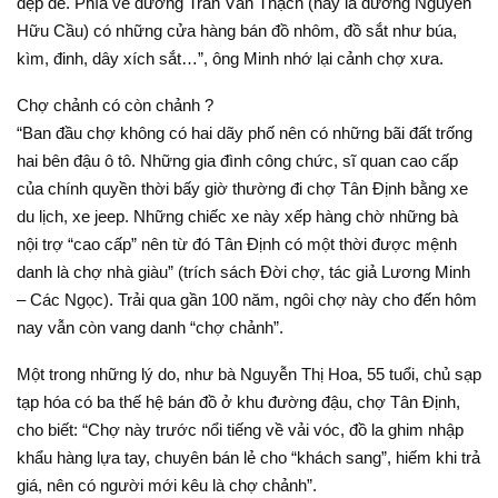
đẹp đẽ. Phía về đường Trần Văn Thạch (nay là đường Nguyễn
Hữu Cầu) có những cửa hàng bán đồ nhôm, đồ sắt như búa,
kìm, đinh, dây xích sắt…”, ông Minh nhớ lại cảnh chợ xưa.
Chợ chảnh có còn chảnh ?
“Ban đầu chợ không có hai dãy phố nên có những bãi đất trống
hai bên đậu ô tô. Những gia đình công chức, sĩ quan cao cấp
của chính quyền thời bấy giờ thường đi chợ Tân Định bằng xe
du lịch, xe jeep. Những chiếc xe này xếp hàng chờ những bà
nội trợ “cao cấp” nên từ đó Tân Định có một thời được mệnh
danh là chợ nhà giàu” (trích sách Đời chợ, tác giả Lương Minh
– Các Ngọc). Trải qua gần 100 năm, ngôi chợ này cho đến hôm
nay vẫn còn vang danh “chợ chảnh”.
Một trong những lý do, như bà Nguyễn Thị Hoa, 55 tuổi, chủ sạp
tạp hóa có ba thế hệ bán đồ ở khu đường đậu, chợ Tân Định,
cho biết: “Chợ này trước nổi tiếng về vải vóc, đồ la ghim nhập
khẩu hàng lựa tay, chuyên bán lẻ cho “khách sang”, hiếm khi trả
giá, nên có người mới kêu là chợ chảnh”.