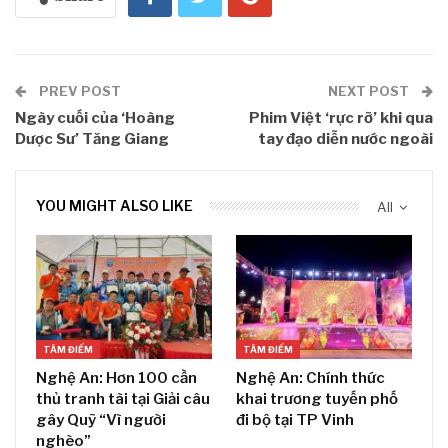
PREV POST
NEXT POST
Ngày cuối của ‘Hoàng
Phim Việt ‘rực rỡ’ khi qua
Dược Sư’ Tăng Giang
tay đạo diễn nước ngoài
YOU MIGHT ALSO LIKE
All
TÂM ĐIỂM
TÂM ĐIỂM
Nghệ An: Hơn 100 cần
Nghệ An: Chính thức
thủ tranh tài tại Giải câu
khai trương tuyến phố
gây Quỹ “Vì người
đi bộ tại TP Vinh
nghèo”