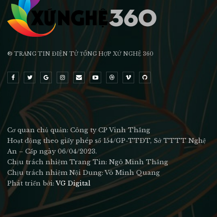
® TRANG TIN ĐIỆN TỬ ТỔNG HỢP XỨ NGHỆ 360
Cơ quan chủ quản: Công ty CP Vinh Thắng
Hoạt động theo giấy phép số 154/GP-TTĐT, Sở TTTT Nghệ
An – Cấp ngày 06/04/2023.
Chịu trách nhiệm Trang Tin: Ngô Minh Thắng
Chịu trách nhiệm Nội Dung: Võ Minh Quang
Phát triển bởi:
VG Digital