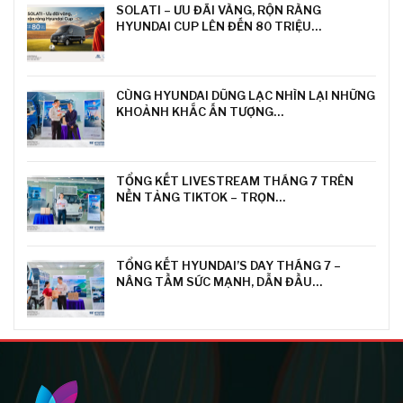
SOLATI – ƯU ĐÃI VÀNG, RỘN RÀNG
HYUNDAI CUP LÊN ĐẾN 80 TRIỆU…
CÙNG HYUNDAI DŨNG LẠC NHÌN LẠI NHỮNG
KHOẢNH KHẮC ẤN TƯỢNG…
TỔNG KẾT LIVESTREAM THÁNG 7 TRÊN
NỀN TẢNG TIKTOK – TRỌN…
TỔNG KẾT HYUNDAI’S DAY THÁNG 7 –
NÂNG TẦM SỨC MẠNH, DẪN ĐẦU…