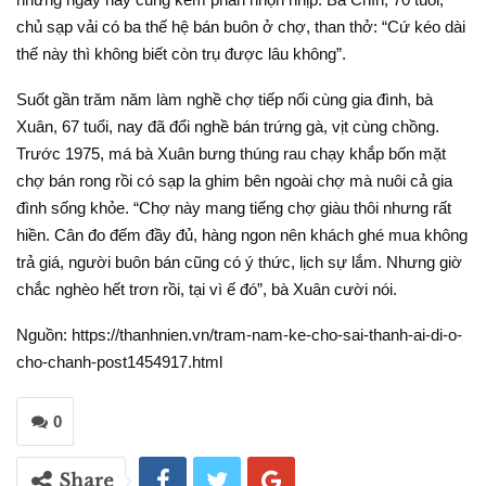
chủ sạp vải có ba thế hệ bán buôn ở chợ, than thở: “Cứ kéo dài
thế này thì không biết còn trụ được lâu không”.
Suốt gần trăm năm làm nghề chợ tiếp nối cùng gia đình, bà
Xuân, 67 tuổi, nay đã đổi nghề bán trứng gà, vịt cùng chồng.
Trước 1975, má bà Xuân bưng thúng rau chạy khắp bốn mặt
chợ bán rong rồi có sạp la ghim bên ngoài chợ mà nuôi cả gia
đình sống khỏe. “Chợ này mang tiếng chợ giàu thôi nhưng rất
hiền. Cân đo đếm đầy đủ, hàng ngon nên khách ghé mua không
trả giá, người buôn bán cũng có ý thức, lịch sự lắm. Nhưng giờ
chắc nghèo hết trơn rồi, tại vì ế đó”, bà Xuân cười nói.
Nguồn: https://thanhnien.vn/tram-nam-ke-cho-sai-thanh-ai-di-o-
cho-chanh-post1454917.html
0
Share