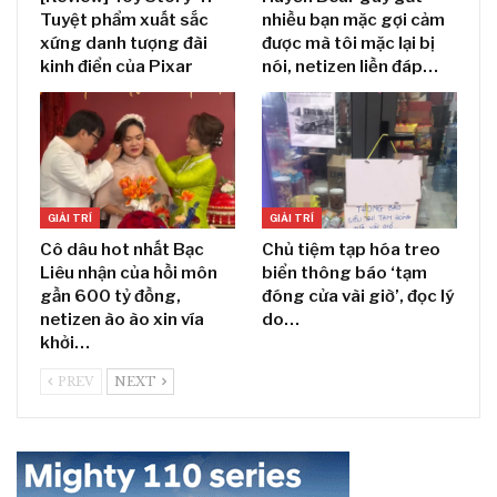
Tuyệt phẩm xuất sắc
nhiều bạn mặc gợi cảm
xứng danh tượng đài
được mà tôi mặc lại bị
kinh điển của Pixar
nói, netizen liền đáp…
GIẢI TRÍ
GIẢI TRÍ
Cô dâu hot nhất Bạc
Chủ tiệm tạp hóa treo
Liêu nhận của hồi môn
biển thông báo ‘tạm
gần 600 tỷ đồng,
đóng cửa vài giờ’, đọc lý
netizen ào ào xin vía
do…
khởi…
PREV
NEXT