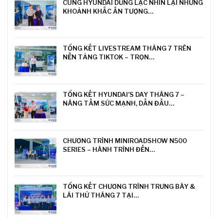
CÙNG HYUNDAI DŨNG LẠC NHÌN LẠI NHỮNG
KHOẢNH KHẮC ẤN TƯỢNG…
TỔNG KẾT LIVESTREAM THÁNG 7 TRÊN
NỀN TẢNG TIKTOK – TRỌN…
TỔNG KẾT HYUNDAI’S DAY THÁNG 7 –
NÂNG TẦM SỨC MẠNH, DẪN ĐẦU…
CHƯƠNG TRÌNH MINIROADSHOW N500
SERIES – HÀNH TRÌNH ĐẾN…
TỔNG KẾT CHƯƠNG TRÌNH TRƯNG BÀY &
LÁI THỬ THÁNG 7 TẠI…