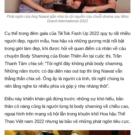
Phát ngôn của ông Nawat gần như là cội nguồn của chuỗi drama sau Miss
Grand International 2022
Cụ thể trong đêm gala của TikTok Fash Up 2022 quy tụ rất nhiều
người đẹp, người mẫu, hoa hậu và những gương mặt nổi bật
trong giới làm đẹp, khi được hỏi về quan điểm cá nhân về câu
chuyện Body Shaming của Đoàn Thiên Ân tại cuộc thi, Trần
Thanh Tâm chia sẻ: “Tôi nghĩ đây không phải body shaming.
Những năm trước có đại diện nào out top thì ông Nawat vẫn
thẳng thắn chia sẻ. Ông ấy là người cá tính, tôi nghĩ chúng ta
nên lắng nghe từ nhiều phía và góp ý nhẹ nhàng thôi”.
Điều này khiến khán giả đứng trước những sự khó hiểu, bản
thân cô nàng cũng là người từng bị body shaming về chiều cao,
ngoại hình trên mạng xã hội lẫn trong khuôn khổ Hoa hậu Thể
Thao Việt nam 2022 nhưng lại bảo vệ những phát ngôn tiêu cực.