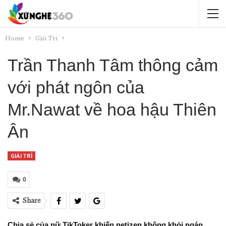
Home
Giải Trí
Trần Thanh Tâm thông cảm
với phát ngôn của
Mr.Nawat về hoa hậu Thiên
Ân
GIẢI TRÍ
0
Share
Chia sẻ của nữ TikToker khiến netizen không khỏi ngán