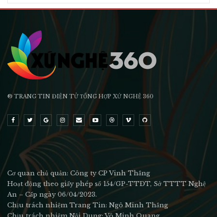
® TRANG TIN ĐIỆN TỬ ТỔNG HỢP XỨ NGHỆ 360
Cơ quan chủ quản: Công ty CP Vinh Thắng
Hoạt động theo giấy phép số 154/GP-TTĐT, Sở TTTT Nghệ
An – Cấp ngày 06/04/2023.
Chịu trách nhiệm Trang Tin: Ngô Minh Thắng
Chịu trách nhiệm Nội Dung: Võ Minh Quang