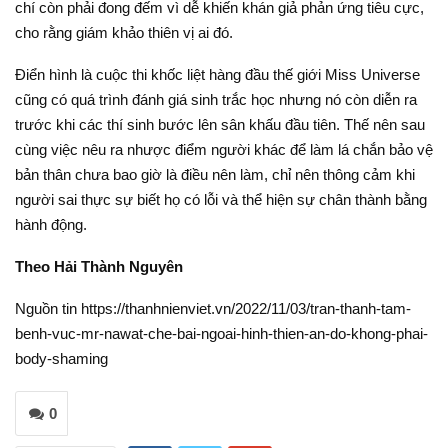
chí còn phải đong đếm vì dễ khiến khán giả phản ứng tiêu cực,
cho rằng giám khảo thiên vị ai đó.
Điển hình là cuộc thi khốc liệt hàng đầu thế giới Miss Universe
cũng có quá trình đánh giá sinh trắc học nhưng nó còn diễn ra
trước khi các thí sinh bước lên sân khấu đầu tiên. Thế nên sau
cùng việc nêu ra nhược điểm người khác để làm lá chắn bảo vệ
bản thân chưa bao giờ là điều nên làm, chỉ nên thông cảm khi
người sai thực sự biết họ có lỗi và thể hiện sự chân thành bằng
hành động.
Theo Hải Thành Nguyên
Nguồn tin https://thanhnienviet.vn/2022/11/03/tran-thanh-tam-
benh-vuc-mr-nawat-che-bai-ngoai-hinh-thien-an-do-khong-phai-
body-shaming
0