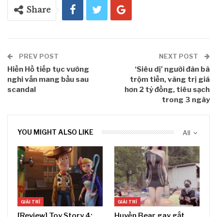
Share
PREV POST
NEXT POST
Hiền Hồ tiếp tục vướng
‘Siêu dị’ người đàn bà
nghi vấn mang bầu sau
trộm tiền, vàng trị giá
scandal
hơn 2 tỷ đồng, tiêu sạch
trong 3 ngày
YOU MIGHT ALSO LIKE
All
GIẢI TRÍ
GIẢI TRÍ
[Review] Toy Story 4:
Huyền Bear gay gắt