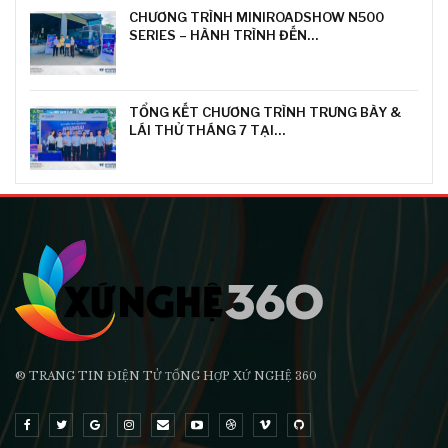
CHƯƠNG TRÌNH MINIROADSHOW N500
SERIES – HÀNH TRÌNH ĐẾN…
TỔNG KẾT CHƯƠNG TRÌNH TRƯNG BÀY &
LÁI THỬ THÁNG 7 TẠI…
® TRANG TIN ĐIỆN TỬ ТỔNG HỢP XỨ NGHỆ 360