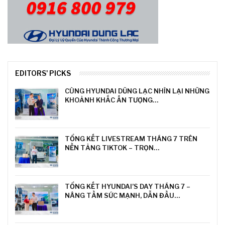
EDITORS' PICKS
CÙNG HYUNDAI DŨNG LẠC NHÌN LẠI NHỮNG
KHOẢNH KHẮC ẤN TƯỢNG…
TỔNG KẾT LIVESTREAM THÁNG 7 TRÊN
NỀN TẢNG TIKTOK – TRỌN…
TỔNG KẾT HYUNDAI’S DAY THÁNG 7 –
NÂNG TẦM SỨC MẠNH, DẪN ĐẦU…