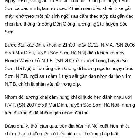
Ngày 16/11, Công an Tp.Hà Nội cho biết, Công an huyện Sóc
Sơn đã xác minh, làm rõ video 2 thiếu niên điều khiển 2 xe gắn
máy, chở theo một nữ sinh ngồi sau cầm theo tuýp sắt gắn dao
nhọn lưu thông từ cổng Đền Gióng hướng ngã tư huyện Sóc
Sơn.
Bước đầu xác định, khoảng 21h30 ngày 13/11, N.V.A. (SN 2006
ở xã Mai Đình, huyện Sóc Sơn, Hà Nội) điều khiển xe máy
Honda Wave chở N.T.B. (SN 2007 ở xã Việt Long, huyện Sóc
Sơn, Hà Nội) đi từ cổng Đền Gióng đi hướng ngã tư huyện Sóc
Sơn. N.T.B. ngồi sau cầm 1 tuýp sắt gắn dao nhọn dài hơn 1m.
N.T.B. chính là nhân vật nữ trong clip.
Nhóm đối tượng khai cầm hung khí đi là do hẹn đánh nhau với
P.V.T. (SN 2007 ở xã Mai Đình, huyện Sóc Sơn, Hà Nội), nhưng
trên đường đi đã không gặp nhóm đối thủ.
Đáng chú ý, thời gian qua, trên địa bàn Hà Nội xuất hiện nhiều
nhóm thanh thiếu niên có biểu hiện coi thường pháp luật.