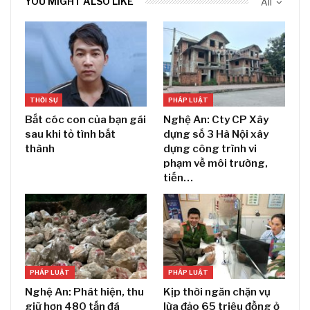
YOU MIGHT ALSO LIKE
All
THỜI SỰ
PHÁP LUẬT
Bắt cóc con của bạn gái
Nghệ An: Cty CP Xây
sau khi tỏ tình bất
dựng số 3 Hà Nội xây
thành
dựng công trình vi
phạm về môi trường,
tiến…
PHÁP LUẬT
PHÁP LUẬT
Nghệ An: Phát hiện, thu
Kịp thời ngăn chặn vụ
giữ hơn 480 tấn đá
lừa đảo 65 triệu đồng ở