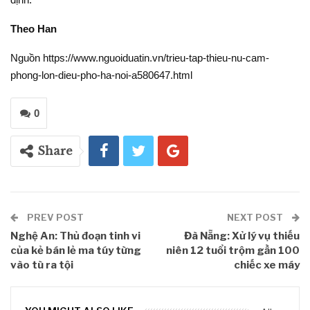
Theo Han
Nguồn https://www.nguoiduatin.vn/trieu-tap-thieu-nu-cam-
phong-lon-dieu-pho-ha-noi-a580647.html
0
Share
PREV POST
NEXT POST
Nghệ An: Thủ đoạn tinh vi
Đà Nẵng: Xử lý vụ thiếu
của kẻ bán lẻ ma túy từng
niên 12 tuổi trộm gần 100
vào tù ra tội
chiếc xe máy