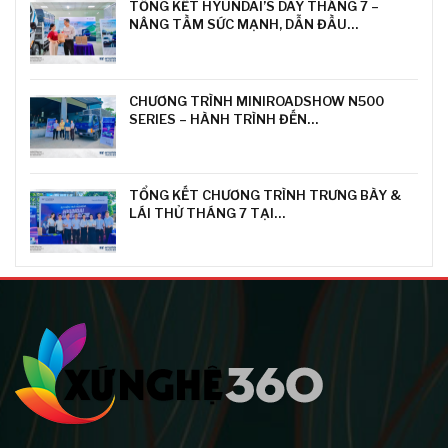
TỔNG KẾT HYUNDAI’S DAY THÁNG 7 –
NÂNG TẦM SỨC MẠNH, DẪN ĐẦU…
CHƯƠNG TRÌNH MINIROADSHOW N500
SERIES – HÀNH TRÌNH ĐẾN…
TỔNG KẾT CHƯƠNG TRÌNH TRƯNG BÀY &
LÁI THỬ THÁNG 7 TẠI…