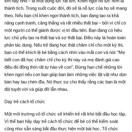
lớn hay nhỏ – là một động lực rất lớn. Khen ngợi nỗ lực hơn là
thành tích. Trong suốt cuộc đời, đó sẽ là nỗ lực của họ sẽ mang
theo. Nếu bạn chỉ khen ngợi thành tích, bạn đang tạo ra khả
năng cạnh tranh, căng thẳng và rất nhiều thất bại – bởi vì chỉ có
một người có thể giành được vị trí đầu tiên. Bạn đang có hiệu
lực chủ yếu tạo ra thất bại và sợ thất bại. Điều này là hoàn toàn
phản tác dụng. Nếu trẻ đang học thật chăm chỉ cho một kỳ thi,
bạn có thể khích lệ bé bằng cách nhìn vào mắt con và nói: “Mẹ
biết con đã học chăm chỉ cho kỳ thi này và mẹ đánh giá cao
điều đó đồng thời rất tự hào về con”. Đừng hạn chế những lời
khen ngợi nếu con bạn giúp bạn làm những việc lặt vặt như dọn
bàn hay lau chén đĩa. Nó thực sự cho thấy rằng các bạn là một
đội tuyệt vời và giúp đỡ lẫn nhau.
Dạy trẻ cách tổ chức
Một môi trường vô tổ chức sẽ khiến trẻ rất khó bắt đầu học tập.
Vì thế bạn hãy dạy trẻ cách tổ chức để bé có thể kiểm soát
cũng như sẵn sàng bắt đầu thực hiện một bài học. Tổ chức