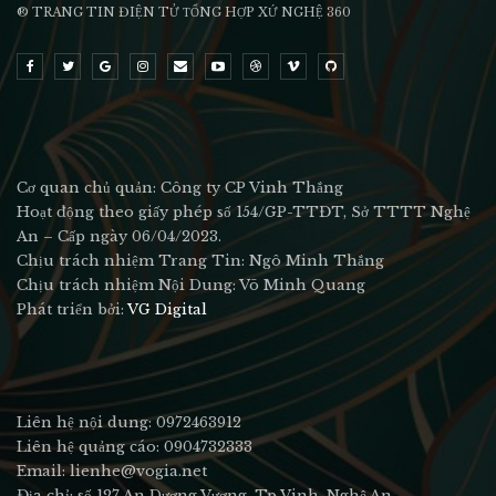
® TRANG TIN ĐIỆN TỬ ТỔNG HỢP XỨ NGHỆ 360
Cơ quan chủ quản: Công ty CP Vinh Thắng
Hoạt động theo giấy phép số 154/GP-TTĐT, Sở TTTT Nghệ
An – Cấp ngày 06/04/2023.
Chịu trách nhiệm Trang Tin: Ngô Minh Thắng
Chịu trách nhiệm Nội Dung: Võ Minh Quang
Phát triển bởi:
VG Digital
Liên hệ nội dung: 0972463912
Liên hệ quảng cáo: 0904732333
Email: lienhe@vogia.net
Địa chỉ: số 127 An Dương Vương, Tp Vinh, Nghệ An