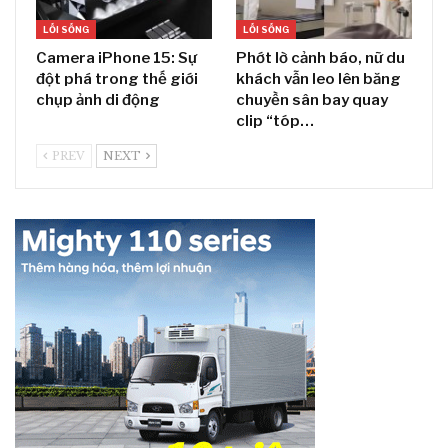
LỐI SỐNG
LỐI SỐNG
Camera iPhone 15: Sự
Phớt lờ cảnh báo, nữ du
đột phá trong thế giới
khách vẫn leo lên băng
chụp ảnh di động
chuyền sân bay quay
clip “tóp…
PREV
NEXT