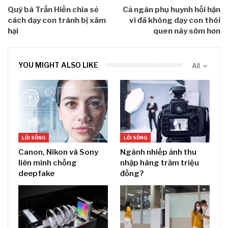
Quý bà Trần Hiền chia sẻ
Cả ngàn phụ huynh hối hận
cách dạy con tránh bị xâm
vì đã không dạy con thói
hại
quen này sớm hơn
YOU MIGHT ALSO LIKE
All
LỐI SỐNG
LỐI SỐNG
Canon, Nikon và Sony
Ngành nhiếp ảnh thu
liên minh chống
nhập hàng trăm triệu
deepfake
đồng?