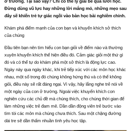
ở trường. Tại sao vậy? Chỉ có thể lý giải bé quá lười học.
Đừng dùng vũ lực hay những lời mắng mỏ, những mẹo sau
đây sẽ khiến trẻ tự giác ngồi vào bàn học bài nghiêm chỉnh.
Khám phá điểm mạnh của con bạn và khuyến khích sở thích
của chúng
Đầu tiên bạn nên tìm hiểu con bạn giỏi về điểm nào và thường
xuyên khuyến khích thể hiện điều đó. Cảm giác giỏi một thứ gì
đó và có thể tự do khám phá một sở thích là động lực cao.
Ngày này qua ngày khác, khi trẻ tiếp xúc với các môn học khác
nhau, một số trong đó chúng không hứng thú và có thể không
giỏi, điều này sẽ rất đáng ngại. Vì vậy, hãy lắng nghe trẻ nói về
một ngày của con ở trường. Ngoài việc khuyến khích con
nghiên cứu các chủ đề mà chúng thích, cho chúng thời gian để
làm những việc trẻ đam mê. Dần dần động viên trẻ bước vào
tìm tòi các môn mà chúng chưa thích. Sau một chặng đường
dài tre sẽ dần thấm nhuần tình yêu học tập.