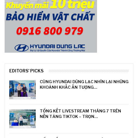
EDITORS' PICKS
CÙNG HYUNDAI DŨNG LẠC NHÌN LẠI NHỮNG
KHOẢNH KHẮC ẤN TƯỢNG…
TỔNG KẾT LIVESTREAM THÁNG 7 TRÊN
NỀN TẢNG TIKTOK – TRỌN…