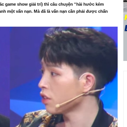
các game show giải trí) thì câu chuyện “hài hước kém
nh một vấn nạn. Mà đã là vấn nạn cần phải được chấn