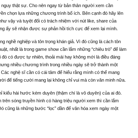
ối nguy thật sự. Cho nên ngay từ bản thân người xem cần
yền chọn lựa những chương trình bổ ích. Bên cạnh đó hãy lên
hư vậy và tuyệt đối có trách nhiệm với nút like, share của
ng ấy sẽ nhận được sự phản hồi tích cực để xem lại mình.
ng nghề nghiệp và tôn trọng khán giả. Vì đó cũng là cách tôn
thuật, nhất là trong game show cần lắm những “chiêu trò” để làm
 đó có được tự nhiên, thoải mái hay không mới là điều đáng
hưng nhiều chương trình trong nhiều ngày sẽ trở thành một
 Các nghệ sĩ cần có cái tâm để hiểu rằng mình có thể mang
ười để tiếng cười mang lại không chỉ vui mà còn văn minh nữa.
ỉ kiểu hài hước kém duyên (thậm chí là vô duyên) của ai đó.
n trên sóng truyền hình có hàng triệu người xem thì cần lắm
Đó cũng là những bước “lọc” dần để văn hóa xem ngày một