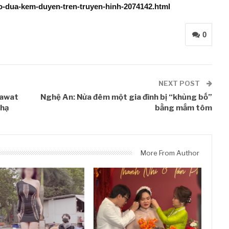
o-dua-kem-duyen-tren-truyen-hinh-2074142.html
0
NEXT POST
Nawat
Nghệ An: Nửa đêm một gia đình bị “khủng bố”
 hạ
bằng mắm tôm
More From Author