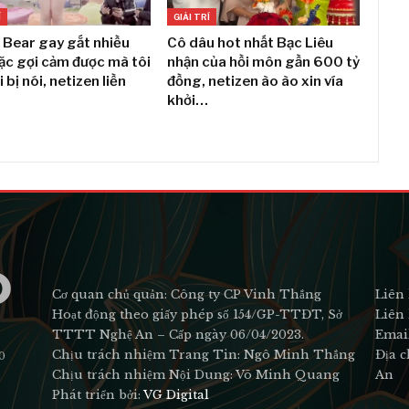
Í
GIẢI TRÍ
 Bear gay gắt nhiều
Cô dâu hot nhất Bạc Liêu
ặc gợi cảm được mà tôi
nhận của hồi môn gần 600 tỷ
i bị nói, netizen liền
đồng, netizen ào ào xin vía
khởi…
Cơ quan chủ quản: Công ty CP Vinh Thắng
Liên 
Hoạt động theo giấy phép số 154/GP-TTĐT, Sở
Liên 
TTTT Nghệ An – Cấp ngày 06/04/2023.
Emai
Chịu trách nhiệm Trang Tin: Ngô Minh Thắng
Địa c
0
Chịu trách nhiệm Nội Dung: Võ Minh Quang
An
Phát triển bởi:
VG Digital