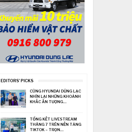
EDITORS' PICKS
CÙNG HYUNDAI DŨNG LẠC
NHÌN LẠI NHỮNG KHOẢNH
KHẮC ẤN TƯỢNG…
TỔNG KẾT LIVESTREAM
THÁNG 7 TRÊN NỀN TẢNG
TIKTOK – TRỌN…