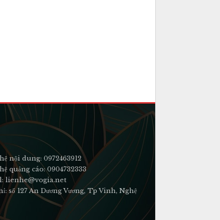
hệ nội dung: 0972463912
hệ quảng cáo: 0904732333
l: lienhe@vogia.net
hỉ: số 127 An Dương Vương, Tp Vinh, Nghệ