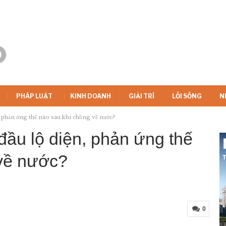
PHÁP LUẬT
KINH DOANH
GIẢI TRÍ
LỐI SỐNG
N
 phản ứng thế nào sau khi chồng về nước?
ầu lộ diện, phản ứng thế
 về nước?
0