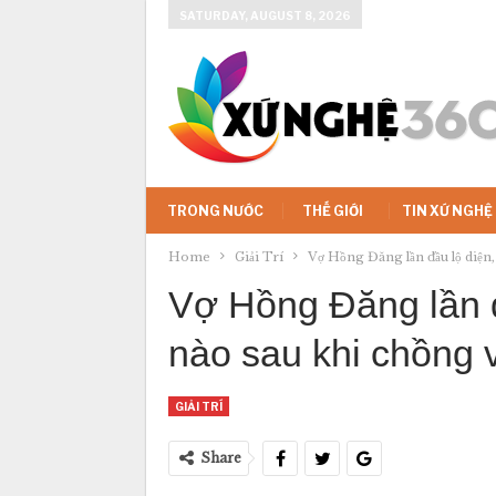
SATURDAY, AUGUST 8, 2026
TRONG NƯỚC
THẾ GIỚI
TIN XỨ NGHỆ
Home
Giải Trí
Vợ Hồng Đăng lần đầu lộ diện,
Vợ Hồng Đăng lần đ
nào sau khi chồng
GIẢI TRÍ
Share