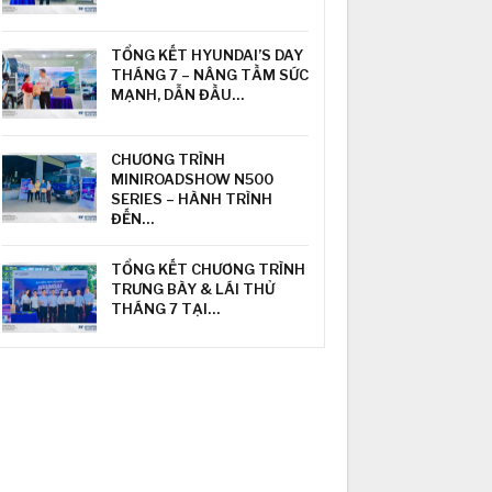
TỔNG KẾT HYUNDAI’S DAY
THÁNG 7 – NÂNG TẦM SỨC
MẠNH, DẪN ĐẦU…
CHƯƠNG TRÌNH
MINIROADSHOW N500
SERIES – HÀNH TRÌNH
ĐẾN…
TỔNG KẾT CHƯƠNG TRÌNH
TRƯNG BÀY & LÁI THỬ
THÁNG 7 TẠI…