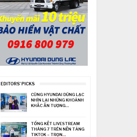
EDITORS' PICKS
CÙNG HYUNDAI DŨNG LẠC
NHÌN LẠI NHỮNG KHOẢNH
KHẮC ẤN TƯỢNG…
TỔNG KẾT LIVESTREAM
THÁNG 7 TRÊN NỀN TẢNG
TIKTOK – TRỌN…