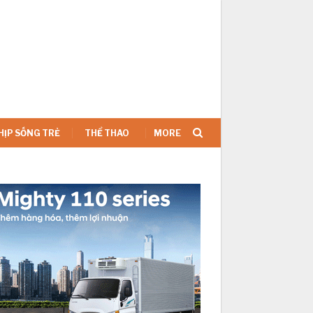
SIGN IN
HỊP SỐNG TRẺ
THỂ THAO
MORE