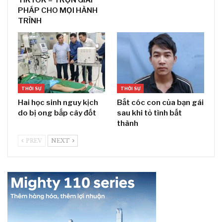
PHÁP CHO MỌI HÀNH
TRÌNH
THỜI SỰ
THỜI SỰ
Hai học sinh nguy kịch
Bắt cóc con của bạn gái
do bị ong bắp cày đốt
sau khi tỏ tình bất
thành
PREV
NEXT