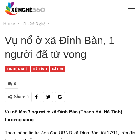
Home
Tin Xứ Nghệ
Vụ nổ ở xã Đỉnh Bàn, 1
người đã tử vong
TIN XỨ NGHỆ
HÀ TĨNH
XÃ HỘI
0
Share
Vụ nổ làm 3 người ở xã Đỉnh Bàn (Thạch Hà, Hà Tĩnh)
thương vong.
Theo thông tin từ lãnh đạo UBND xã Đỉnh Bàn, tối 17/11, trên địa