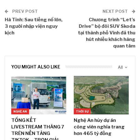
PREV POST
NEXT POST
Hà Tĩnh: Sau tiếng nổ lớn,
Chương trình “Let’s
3 người nhập viện nguy
Drive” bộ đôi SUV Skoda
kịch
tại thành phố Vinh đã thu
hút nhiều khách hàng
quan tâm
YOU MIGHT ALSO LIKE
All
NGHỆ AN
THỜI SỰ
TỔNG KẾT
Nghệ An hủy dự án
LIVESTREAM THÁNG 7
công viên nghĩa trang
TRÊN NỀN TẢNG
hơn 465 tỷ đồng
TIKTOK – TRỌN GIẢI