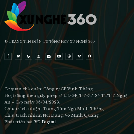
® TRANG TIN ĐIỆN TỬ ТỔNG HỢP XỨ NGHỆ 360
Cơ quan chủ quản: Công ty CP Vinh Thắng
Hoạt động theo giấy phép số 154/GP-TTĐT, Sở TTTT Nghệ
An – Cấp ngày 06/04/2023.
Chịu trách nhiệm Trang Tin: Ngô Minh Thắng
Chịu trách nhiệm Nội Dung: Võ Minh Quang
Phát triển bởi:
VG Digital