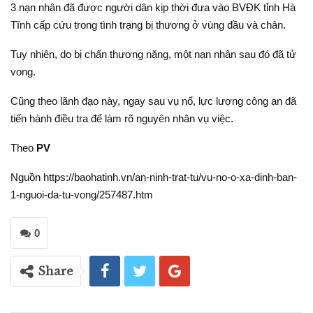
3 nạn nhân đã được người dân kịp thời đưa vào BVĐK tỉnh Hà
Tĩnh cấp cứu trong tình trạng bị thương ở vùng đầu và chân.
Tuy nhiên, do bị chấn thương nặng, một nạn nhân sau đó đã tử
vong.
Cũng theo lãnh đạo này, ngay sau vụ nổ, lực lượng công an đã
tiến hành điều tra để làm rõ nguyên nhân vụ việc.
Theo
PV
Nguồn https://baohatinh.vn/an-ninh-trat-tu/vu-no-o-xa-dinh-ban-
1-nguoi-da-tu-vong/257487.htm
0
Share