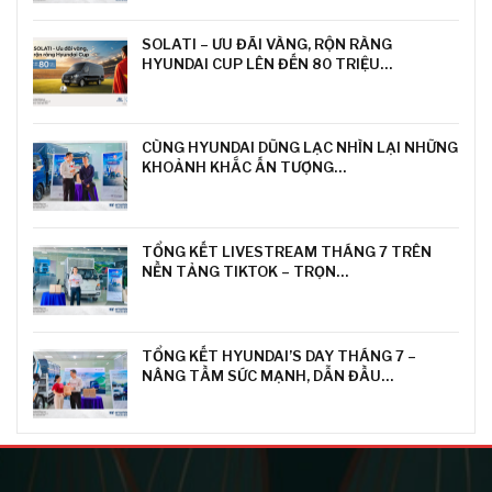
SOLATI – ƯU ĐÃI VÀNG, RỘN RÀNG
HYUNDAI CUP LÊN ĐẾN 80 TRIỆU…
CÙNG HYUNDAI DŨNG LẠC NHÌN LẠI NHỮNG
KHOẢNH KHẮC ẤN TƯỢNG…
TỔNG KẾT LIVESTREAM THÁNG 7 TRÊN
NỀN TẢNG TIKTOK – TRỌN…
TỔNG KẾT HYUNDAI’S DAY THÁNG 7 –
NÂNG TẦM SỨC MẠNH, DẪN ĐẦU…