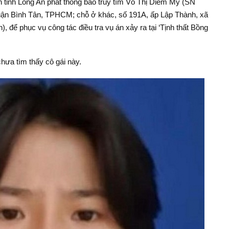
tỉnh Long An phát thông báo truy tìm Võ Thị Diễm My (SN
ận Bình Tân, TPHCM; chỗ ở khác, số 191A, ấp Lập Thành, xã
 để phục vụ công tác điều tra vụ án xảy ra tại ‘Tịnh thất Bồng
hưa tìm thấy cô gái này.