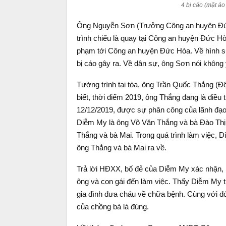
4 bị cáo (mặt áo
Ông Nguyễn Sơn (Trưởng Công an huyện Đức H
trình chiếu là quay tại Công an huyện Đức H
phạm tới Công an huyện Đức Hòa. Về hình s
bị cáo gây ra. Về dân sự, ông Sơn nói không
Tường trình tại tòa, ông Trần Quốc Thắng (
biết, thời điểm 2019, ông Thắng đang là đi
12/12/2019, được sự phân công của lãnh đạo
Diễm My là ông Võ Văn Thắng và bà Đào Thị 
Thắng và bà Mai. Trong quá trình làm việc,
ông Thắng và bà Mai ra về.
Trả lời HĐXX, bố đẻ của Diễm My xác nhận,
ông và con gái đến làm việc. Thấy Diễm My t
gia đình đưa cháu về chữa bệnh. Cùng với đ
của chồng bà là đúng.