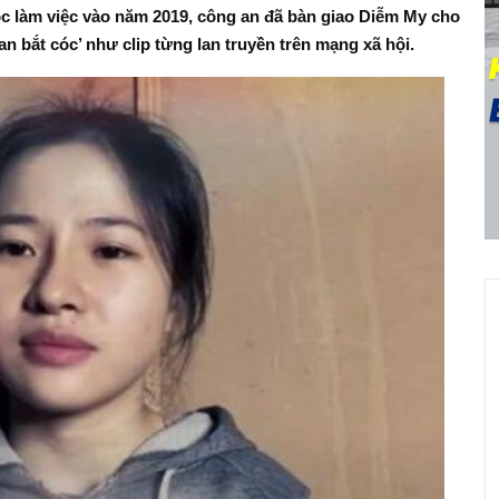
ộc làm việc vào năm 2019, công an đã bàn giao Diễm My cho
an bắt cóc’ như clip từng lan truyền trên mạng xã hội.