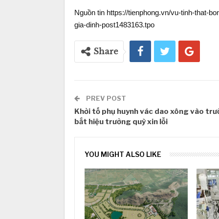
Nguồn tin https://tienphong.vn/vu-tinh-that
gia-dinh-post1483163.tpo
Share
PREV POST
Khởi tố phụ huynh vác dao xông vào tr
bắt hiệu trưởng quỳ xin lỗi
YOU MIGHT ALSO LIKE