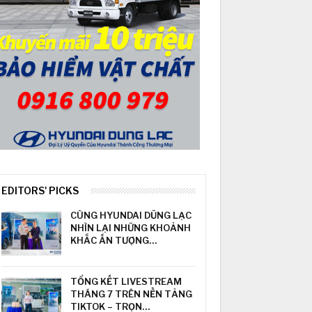
EDITORS' PICKS
CÙNG HYUNDAI DŨNG LẠC
NHÌN LẠI NHỮNG KHOẢNH
KHẮC ẤN TƯỢNG…
TỔNG KẾT LIVESTREAM
THÁNG 7 TRÊN NỀN TẢNG
TIKTOK – TRỌN…