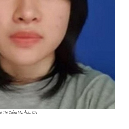
õ Thị Diễm My. Ảnh: CA