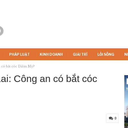
PHÁP LUẬT
KINH DOANH
GIẢI TRÍ
LỐI SỐNG
N
n có bắt cóc Diễm My?
ai: Công an có bắt cóc
0