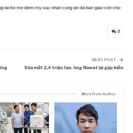
-bong-lai-bo-me-diem-my-xac-nhan-cong-an-da-ban-giao-con-cho-
0
NEXT POST
ường
Vừa mất 2,4 triệu fan, ông Nawat lại gặp biến
More From Author