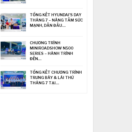
TỔNG KẾT HYUNDAI’S DAY
THÁNG 7 – NÂNG TẦM SỨC
MẠNH, DẪN ĐẦU…
CHƯƠNG TRÌNH
MINIROADSHOW N500
SERIES – HÀNH TRÌNH
ĐẾN…
TỔNG KẾT CHƯƠNG TRÌNH
TRƯNG BÀY & LÁI THỬ
THÁNG 7 TẠI…