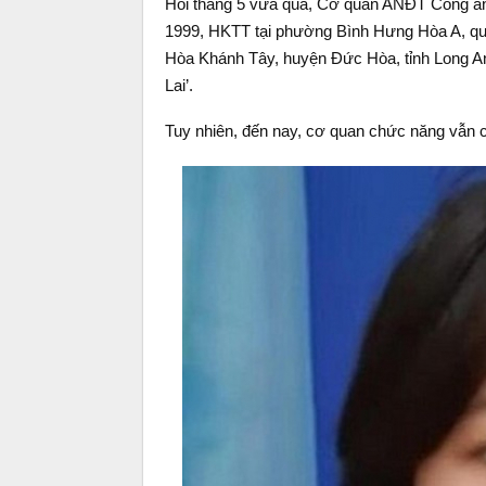
Hồi tháng 5 vừa qua, Cơ quan ANĐT Công an 
1999, HKTT tại phường Bình Hưng Hòa A, qu
Hòa Khánh Tây, huyện Đức Hòa, tỉnh Long An),
Lai’.
Tuy nhiên, đến nay, cơ quan chức năng vẫn c