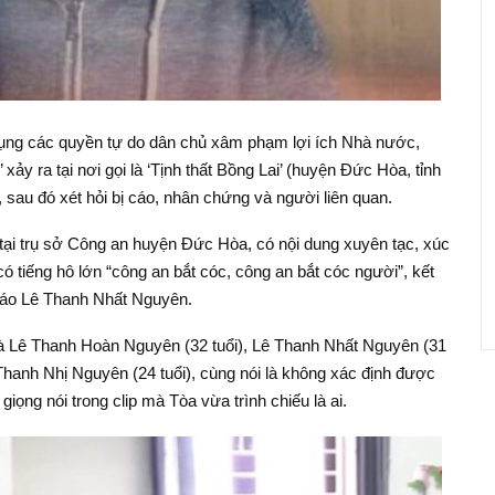
i dụng các quyền tự do dân chủ xâm phạm lợi ích Nhà nước,
xảy ra tại nơi gọi là ‘Tịnh thất Bồng Lai’ (huyện Đức Hòa, tỉnh
 sau đó xét hỏi bị cáo, nhân chứng và người liên quan.
h tại trụ sở Công an huyện Đức Hòa, có nội dung xuyên tạc, xúc
tiếng hô lớn “công an bắt cóc, công an bắt cóc người”, kết
 cáo Lê Thanh Nhất Nguyên.
a là Lê Thanh Hoàn Nguyên (32 tuổi), Lê Thanh Nhất Nguyên (31
Thanh Nhị Nguyên (24 tuổi), cùng nói là không xác định được
iọng nói trong clip mà Tòa vừa trình chiếu là ai.