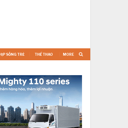
SIGN IN
HỊP SỐNG TRẺ
THỂ THAO
MORE