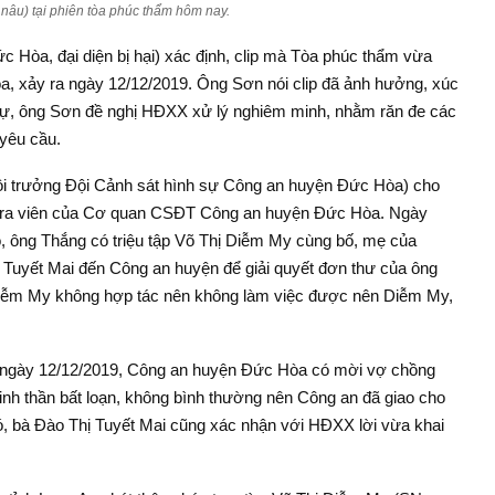
 nâu) tại phiên tòa phúc thẩm hôm nay.
òa, đại diện bị hại) xác định, clip mà Tòa phúc thẩm vừa
òa, xảy ra ngày 12/12/2019. Ông Sơn nói clip đã ảnh hưởng, xúc
ự, ông Sơn đề nghị HĐXX xử lý nghiêm minh, nhằm răn đe các
 yêu cầu.
Đội trưởng Đội Cảnh sát hình sự Công an huyện Đức Hòa) cho
ều tra viên của Cơ quan CSĐT Công an huyện Đức Hòa. Ngày
, ông Thắng có triệu tập Võ Thị Diễm My cùng bố, mẹ của
Tuyết Mai đến Công an huyện để giải quyết đơn thư của ông
 Diễm My không hợp tác nên không làm việc được nên Diễm My,
 ngày 12/12/2019, Công an huyện Đức Hòa có mời vợ chồng
inh thần bất loạn, không bình thường nên Công an đã giao cho
ó, bà Đào Thị Tuyết Mai cũng xác nhận với HĐXX lời vừa khai