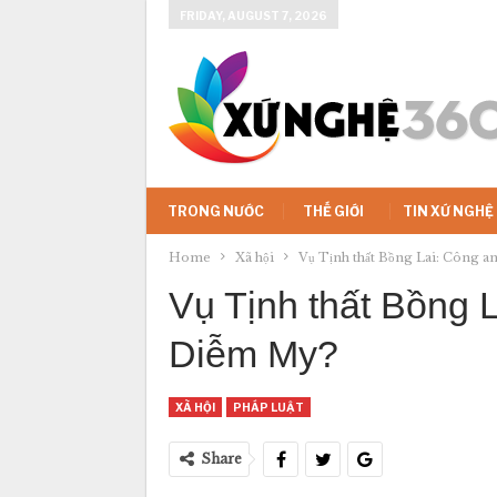
FRIDAY, AUGUST 7, 2026
TRONG NƯỚC
THẾ GIỚI
TIN XỨ NGHỆ
Home
Xã hội
Vụ Tịnh thất Bồng Lai: Công a
Vụ Tịnh thất Bồng L
Diễm My?
XÃ HỘI
PHÁP LUẬT
Share