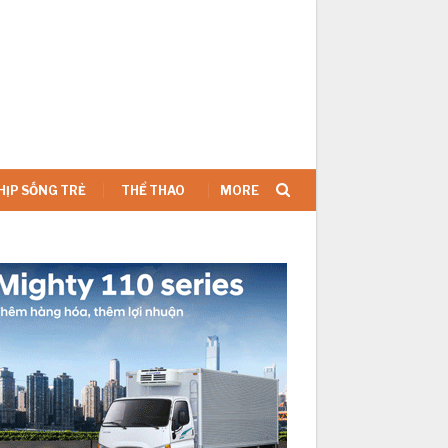
SIGN IN
HỊP SỐNG TRẺ
THỂ THAO
MORE