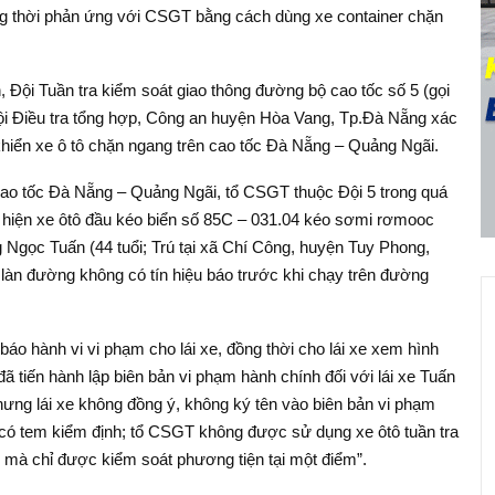
ng thời phản ứng với CSGT bằng cách dùng xe container chặn
 Đội Tuần tra kiểm soát giao thông đường bộ cao tốc số 5 (gọi
Đội Điều tra tổng hợp, Công an huyện Hòa Vang, Tp.Đà Nẵng xác
u khiển xe ô tô chặn ngang trên cao tốc Đà Nẵng – Quảng Ngãi.
cao tốc Đà Nẵng – Quảng Ngãi, tổ CSGT thuộc Đội 5 trong quá
hiện xe ôtô đầu kéo biển số 85C – 031.04 kéo sơmi rơmooc
 Ngọc Tuấn (44 tuổi; Trú tại xã Chí Công, huyện Tuy Phong,
 làn đường không có tín hiệu báo trước khi chạy trên đường
áo hành vi vi phạm cho lái xe, đồng thời cho lái xe xem hình
đã tiến hành lập biên bản vi phạm hành chính đối với lái xe Tuấn
hưng lái xe không đồng ý, không ký tên vào biên bản vi phạm
 có tem kiểm định; tổ CSGT không được sử dụng xe ôtô tuần tra
 mà chỉ được kiểm soát phương tiện tại một điểm”.