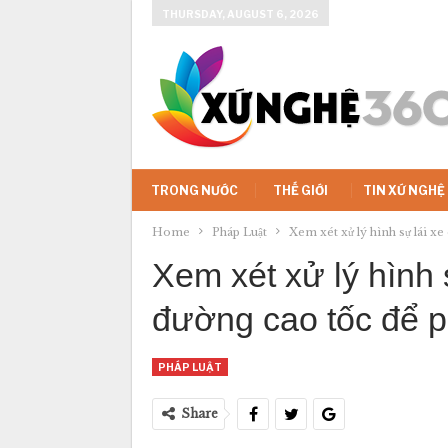
THURSDAY, AUGUST 6, 2026
TRONG NƯỚC
THẾ GIỚI
TIN XỨ NGHỆ
Home
Pháp Luật
Xem xét xử lý hình sự lái x
Xem xét xử lý hình 
đường cao tốc để
PHÁP LUẬT
Share