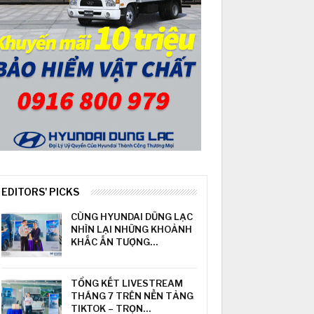
EDITORS' PICKS
CÙNG HYUNDAI DŨNG LẠC
NHÌN LẠI NHỮNG KHOẢNH
KHẮC ẤN TƯỢNG…
TỔNG KẾT LIVESTREAM
THÁNG 7 TRÊN NỀN TẢNG
TIKTOK – TRỌN…