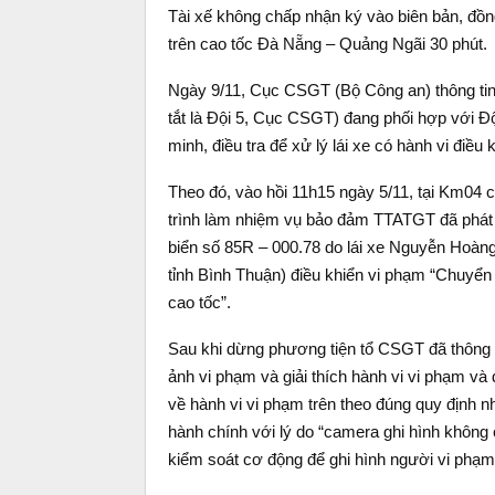
Tài xế không chấp nhận ký vào biên bản, đồ
trên cao tốc Đà Nẵng – Quảng Ngãi 30 phút.
Ngày 9/11, Cục CSGT (Bộ Công an) thông tin,
tắt là Đội 5, Cục CSGT) đang phối hợp với 
minh, điều tra để xử lý lái xe có hành vi điề
Theo đó, vào hồi 11h15 ngày 5/11, tại Km04 
trình làm nhiệm vụ bảo đảm TTATGT đã phát 
biển số 85R – 000.78 do lái xe Nguyễn Hoàng
tỉnh Bình Thuận) điều khiển vi phạm “Chuyển
cao tốc”.
Sau khi dừng phương tiện tổ CSGT đã thông b
ảnh vi phạm và giải thích hành vi vi phạm và 
về hành vi vi phạm trên theo đúng quy định n
hành chính với lý do “camera ghi hình không
kiểm soát cơ động để ghi hình người vi phạm