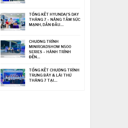
TỔNG KẾT HYUNDAI’S DAY
THÁNG 7 – NÂNG TẦM SỨC
MẠNH, DẪN ĐẦU…
CHƯƠNG TRÌNH
MINIROADSHOW N500
SERIES – HÀNH TRÌNH
ĐẾN…
TỔNG KẾT CHƯƠNG TRÌNH
TRƯNG BÀY & LÁI THỬ
THÁNG 7 TẠI…