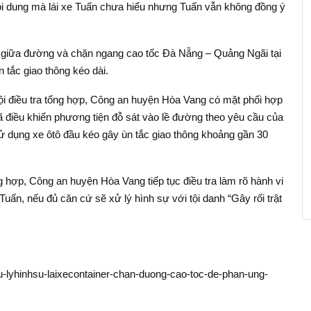
ội dung mà lái xe Tuấn chưa hiểu nhưng Tuấn vẫn không đồng ý
ra giữa đường và chặn ngang cao tốc Đà Nẵng – Quảng Ngãi tại
 tắc giao thông kéo dài.
ội điều tra tổng hợp, Công an huyện Hòa Vang có mặt phối hợp
ã điều khiển phương tiện đỗ sát vào lề đường theo yêu cầu của
sử dụng xe ôtô đầu kéo gây ùn tắc giao thông khoảng gần 30
ng hợp, Công an huyện Hòa Vang tiếp tục điều tra làm rõ hành vi
uấn, nếu đủ căn cứ sẽ xử lý hình sự với tội danh “Gây rối trật
u-lyhinhsu-laixecontainer-chan-duong-cao-toc-de-phan-ung-