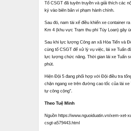
Tổ CSGT đã tuyên truyền và giải thích các n
ký vào biên bản vi phạm hành chính.
Sau đó, nam tài xế điều khiển xe container 
Km 4 (khu vực Trạm thu phí Túy Loan) gây ùn
Sau khi lực lượng Công an xã Hòa Tiến và Đ
cùng tổ CSGT để xử lý vụ việc, lái xe Tuấn đ
lực lượng chức năng. Thời gian lái xe Tuấn 
phút.
Hiện Đội 5 đang phối hợp với Đội điều tra tổ
chặn ngang xe trên đường cao tốc của lái xe T
tự công cộng”.
Theo Tuệ Minh
Nguồn https://www.nguoiduatin.vn/xem-xet-x
csgt-a579443.html