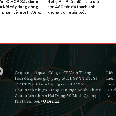
An: Cty CP Xây dựng
Nghệ An: Phát hiện, thu giữ
Hà Nội xây dựng công
hơn 480 tấn đá thạch anh
vi phạm về môi trường,
không có nguồn gốc
Cơ quan chủ quản: Công ty CP Vinh Thắng
Liên 
Hoạt động theo giấy phép số 154/GP-TTĐT, Sở
Liên 
TTTT Nghệ An – Cấp ngày 06/04/2023.
Emai
Chịu trách nhiệm Trang Tin: Ngô Minh Thắng
Địa c
0
Chịu trách nhiệm Nội Dung: Võ Minh Quang
An
Phát triển bởi:
VG Digital