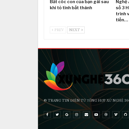
Bắt cóc con của bạn gái sau
Nghệ 
khi tỏ tình bất thành
số 3 
trình 
tiến…
PREV
NEXT
® TRANG TIN ĐIỆN TỬ ТỔNG HỢP XỨ NGHỆ 36