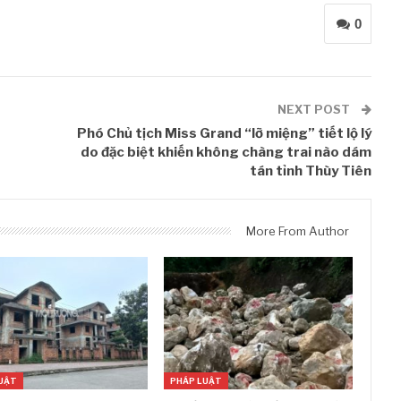
0
NEXT POST
Phó Chủ tịch Miss Grand “lỡ miệng” tiết lộ lý
do đặc biệt khiến không chàng trai nào dám
tán tỉnh Thùy Tiên
More From Author
UẬT
PHÁP LUẬT