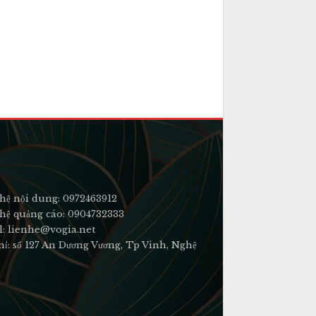
hệ nội dung: 0972463912
hệ quảng cáo: 0904732333
l: lienhe@vogia.net
hỉ: số 127 An Dương Vương, Tp Vinh, Nghệ