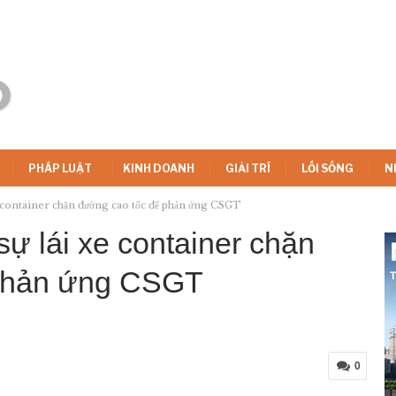
PHÁP LUẬT
KINH DOANH
GIẢI TRÍ
LỐI SỐNG
N
e container chặn đường cao tốc để phản ứng CSGT
sự lái xe container chặn
 phản ứng CSGT
0