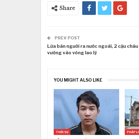
Share
PREV POST
Lừa bán người ra nước ngoài, 2 cậu cháu
vướng vào vòng lao lý
YOU MIGHT ALSO LIKE
THỜI SỰ
PHÁP L