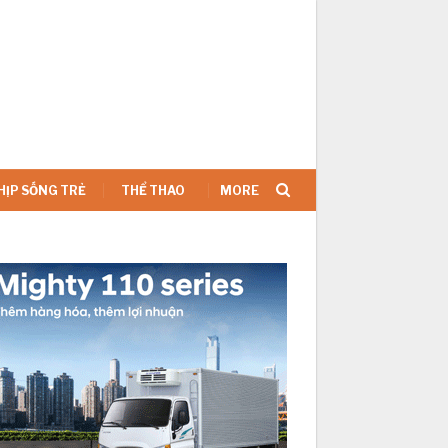
SIGN IN
HỊP SỐNG TRẺ
THỂ THAO
MORE