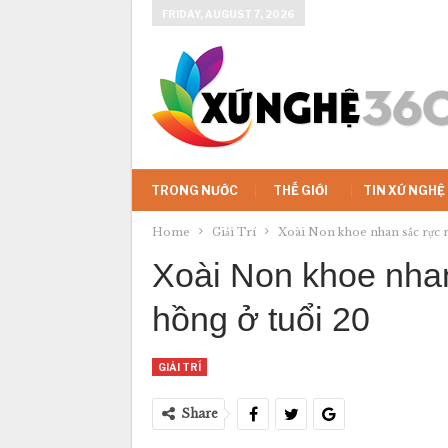
FRIDAY, AUGUST 7, 2026
TRONG NƯỚC
THẾ GIỚI
TIN XỨ NGHỆ
Home
Giải Trí
Xoài Non khoe nhan sắc rực r
Xoài Non khoe nha
hồng ở tuổi 20
GIẢI TRÍ
Share