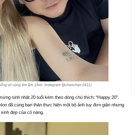
sống vô cùng êm ấm. (Ảnh: Instagram @chanchan.0411)
mừng sinh nhật 20 tuổi kèm theo dòng chú thích: “Happy 20”.
Non đã cùng bạn thân thực hiện một bộ ảnh tuy đơn giản nhưng
 xinh đẹp của cô nàng.