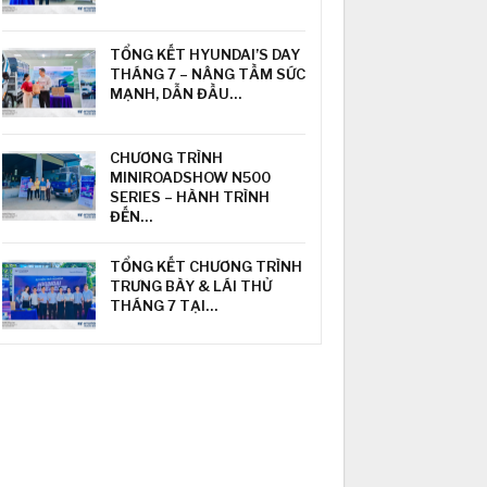
TỔNG KẾT HYUNDAI’S DAY
THÁNG 7 – NÂNG TẦM SỨC
MẠNH, DẪN ĐẦU…
CHƯƠNG TRÌNH
MINIROADSHOW N500
SERIES – HÀNH TRÌNH
ĐẾN…
TỔNG KẾT CHƯƠNG TRÌNH
TRƯNG BÀY & LÁI THỬ
THÁNG 7 TẠI…