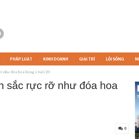
PHÁP LUẬT
KINH DOANH
GIẢI TRÍ
LỐI SỐNG
N
ỡ như đóa hoa hồng ở tuổi 20
n sắc rực rỡ như đóa hoa
0