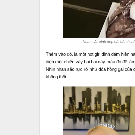
Nhan sắc xinh đẹp hút hồn ở tu
Thêm vào đó, là một hot girl đình đám hiện n
diện một chiếc váy hai hai dây màu đỏ để là
Nhìn nhan sắc rực rỡ như đóa hồng gai của
không thôi.