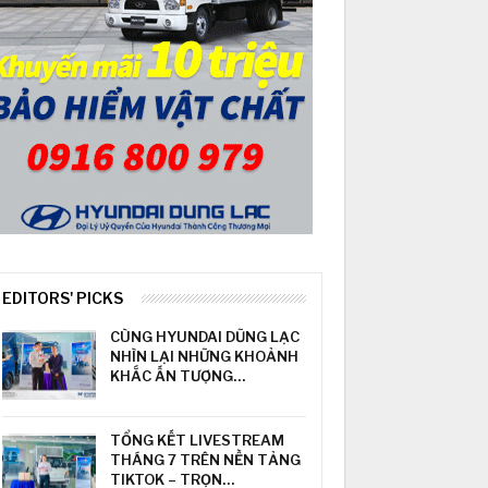
EDITORS' PICKS
CÙNG HYUNDAI DŨNG LẠC
NHÌN LẠI NHỮNG KHOẢNH
KHẮC ẤN TƯỢNG…
TỔNG KẾT LIVESTREAM
THÁNG 7 TRÊN NỀN TẢNG
TIKTOK – TRỌN…