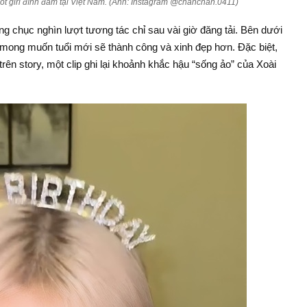
t girl đình đám tại Việt Nam. (Ảnh: Instagram @chanchan.0411)
g chục nghìn lượt tương tác chỉ sau vài giờ đăng tải. Bên dưới
ới mong muốn tuổi mới sẽ thành công và xinh đẹp hơn. Đặc biệt,
rên story, một clip ghi lại khoảnh khắc hậu “sống ảo” của Xoài