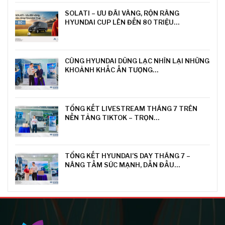
SOLATI – ƯU ĐÃI VÀNG, RỘN RÀNG
HYUNDAI CUP LÊN ĐẾN 80 TRIỆU…
CÙNG HYUNDAI DŨNG LẠC NHÌN LẠI NHỮNG
KHOẢNH KHẮC ẤN TƯỢNG…
TỔNG KẾT LIVESTREAM THÁNG 7 TRÊN
NỀN TẢNG TIKTOK – TRỌN…
TỔNG KẾT HYUNDAI’S DAY THÁNG 7 –
NÂNG TẦM SỨC MẠNH, DẪN ĐẦU…