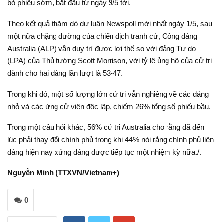
bỏ phiếu sớm, bắt đầu từ ngày 9/5 tới.
Theo kết quả thăm dò dư luận Newspoll mới nhất ngày 1/5, sau
một nữa chặng đường của chiến dịch tranh cử, Công đảng
Australia (ALP) vẫn duy trì được lợi thế so với đảng Tự do
(LPA) của Thủ tướng Scott Morrison, với tỷ lệ ủng hộ của cử tri
dành cho hai đảng lần lượt là 53-47.
Trong khi đó, một số lượng lớn cử tri vẫn nghiêng về các đảng
nhỏ và các ứng cử viên độc lập, chiếm 26% tổng số phiếu bầu.
Trong một câu hỏi khác, 56% cử tri Australia cho rằng đã đến
lúc phải thay đổi chính phủ trong khi 44% nói rằng chính phủ liên
đảng hiện nay xứng đáng được tiếp tục một nhiệm kỳ nữa./.
Nguyễn Minh (TTXVN/Vietnam+)
0