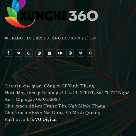
® TRANG TIN ĐIỆN TỬ ТỔNG HỢP XỨ NGHỆ 360
Cơ quan chủ quản: Công ty CP Vinh Thắng
Hoạt động theo giấy phép số 154/GP-TTĐT, Sở TTTT Nghệ
An – Cấp ngày 06/04/2023.
Chịu trách nhiệm Trang Tin: Ngô Minh Thắng
Chịu trách nhiệm Nội Dung: Võ Minh Quang
Phát triển bởi:
VG Digital