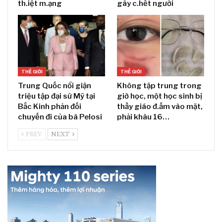
th.iệt m.ạng
gây c.hết người
THẾ GIỚI
THẾ GIỚI
Trung Quốc nổi giận
Không tập trung trong
triệu tập đại sứ Mỹ tại
giờ học, một học sinh bị
Bắc Kinh phản đối
thầy giáo đ.ấm vào mặt,
chuyến đi của bà Pelosi
phải khâu 16…
PREV
NEXT