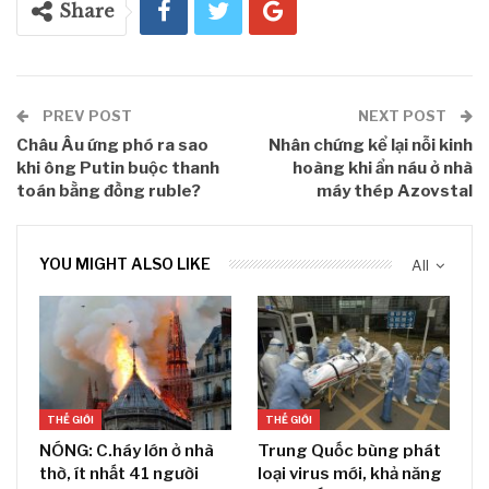
Share
PREV POST
NEXT POST
Châu Âu ứng phó ra sao
Nhân chứng kể lại nỗi kinh
khi ông Putin buộc thanh
hoàng khi ẩn náu ở nhà
toán bằng đồng ruble?
máy thép Azovstal
YOU MIGHT ALSO LIKE
All
THẾ GIỚI
THẾ GIỚI
NÓNG: C.háy lớn ở nhà
Trung Quốc bùng phát
thờ, ít nhất 41 người
loại virus mới, khả năng