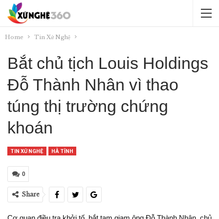
Home
Tin Xứ Nghệ
Bắt chủ tịch Louis Holdings
Đỗ Thành Nhân vì thao
túng thị trường chứng
khoán
TIN XỨ NGHỆ
HÀ TĨNH
0
Share
Cơ quan điều tra khởi tố, bắt tạm giam ông Đỗ Thành Nhân, chủ