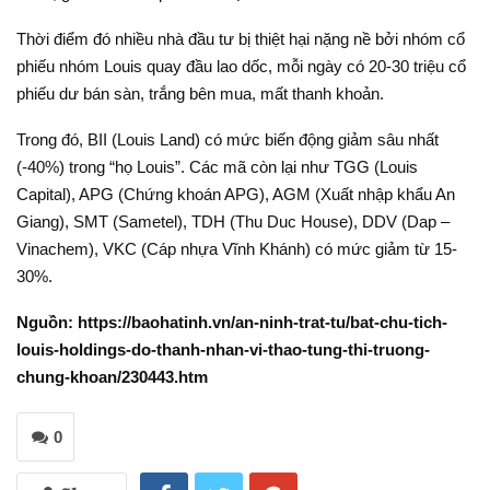
Thời điểm đó nhiều nhà đầu tư bị thiệt hại nặng nề bởi nhóm cổ
phiếu nhóm Louis quay đầu lao dốc, mỗi ngày có 20-30 triệu cổ
phiếu dư bán sàn, trắng bên mua, mất thanh khoản.
Trong đó, BII (Louis Land) có mức biến động giảm sâu nhất
(-40%) trong “họ Louis”. Các mã còn lại như TGG (Louis
Capital), APG (Chứng khoán APG), AGM (Xuất nhập khẩu An
Giang), SMT (Sametel), TDH (Thu Duc House), DDV (Dap –
Vinachem), VKC (Cáp nhựa Vĩnh Khánh) có mức giảm từ 15-
30%.
Nguồn: https://baohatinh.vn/an-ninh-trat-tu/bat-chu-tich-
louis-holdings-do-thanh-nhan-vi-thao-tung-thi-truong-
chung-khoan/230443.htm
0