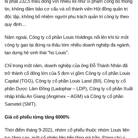
bị phạt 232,5 triệu đồng với nhiều lỗi như vi phạm công bố thông
tin, không đảm bảo cơ cấu và số thành viên Hội đồng quản trị
độc lập, không bổ nhiệm người phụ trách quản trị công ty theo
quy định…
Năm ngoái, Công ty cổ phần Louis Holdings nổi lên khi từ một
công ty gạo lại đứng ra thâu tóm nhiều doanh nghiệp đa ngành,
tạo dựng hệ sinh thái “họ Louis”.
Chỉ trong một năm, doanh nghiệp của ông Đỗ Thành Nhân đã
trở thành cổ đông lớn của 5 đơn vị gồm Công ty cổ phần Louis
Capital (TGG), Công ty cổ phần Louis Land (BII), Công ty cổ
phần Dược Lâm Đồng (Ladophar – LDP), Công ty cổ phần Xuất
nhập khẩu An Giang (Angimex – AGM) và Công ty cổ phần
Sametel (SMT).
Giá cổ phiếu từng tăng 6000%
Thời điểm tháng 9-2021, nhóm cổ phiếu thuộc nhóm Louis liên
tục tăng cao, một số phiên liên tiếp tăng giá trần. Đáng chú ý