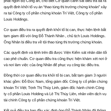
phát ngôn Bộ Công an, cho biết Cơ quan cảnh sát điều tra đã ra
quyết định khởi tố vụ án “thao túng thị trường chứng khoán” xảy
ra tại Công ty cổ phần chứng khoán Trí Việt, Công ty cổ phần
Louis Holdings.
Cơ quan điều tra ra quyết định khởi tố bị can, thực hiện lệnh bắt
tạm giam đối với ông Đỗ Thành Nhân , chủ tịch Louis Holdings.
Ông Nhân bị điều tra về tội thao túng thị trường chứng khoán.
Các quyết định và lệnh trên đã được Viện Kiểm sát nhân dân tối
cao phê chuẩn. Cơ quan điều tra cũng thực hiện khám xét nơi ở
và nơi làm việc của ông Nhân để phục vụ công tác điều tra.
Đồng thời cơ quan điều tra khởi tố bị can, bắt tạm giam 3 người
khác gồm: Đỗ Đức Nam, tổng giám đốc Công ty cổ phần chứng
khoán Trí Việt; Trịnh Thị Thúy Linh, giám đốc hành chính Công
ty cổ phần Louis Holding và Lê Thị Thùy Liên, nhân viên dịch vụ
tài chính Công ty cổ phần chứng khoán Trí Việt.
Kết quả điều tra ban đầu xác định ông Đỗ Thành Nhân đã thông