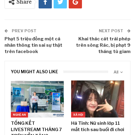
Share
PREV POST
NEXT POST
Phạt 5 triệu đồng một cá
Khai thác cát trái phép
nhân thông tin sai sự thật
trên sông Rác, bị phạt 9
trên facebook
tháng tù giam
YOU MIGHT ALSO LIKE
All
NGHỆ AN
XÃ HỘI
TỔNG KẾT
Hà Tĩnh: Nữ sinh lớp 11
LIVESTREAM THÁNG 7
mất tích sau buổi đi chơi