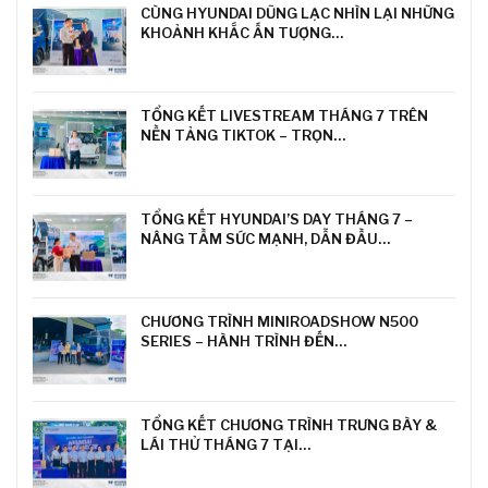
CÙNG HYUNDAI DŨNG LẠC NHÌN LẠI NHỮNG
KHOẢNH KHẮC ẤN TƯỢNG…
TỔNG KẾT LIVESTREAM THÁNG 7 TRÊN
NỀN TẢNG TIKTOK – TRỌN…
TỔNG KẾT HYUNDAI’S DAY THÁNG 7 –
NÂNG TẦM SỨC MẠNH, DẪN ĐẦU…
CHƯƠNG TRÌNH MINIROADSHOW N500
SERIES – HÀNH TRÌNH ĐẾN…
TỔNG KẾT CHƯƠNG TRÌNH TRƯNG BÀY &
LÁI THỬ THÁNG 7 TẠI…