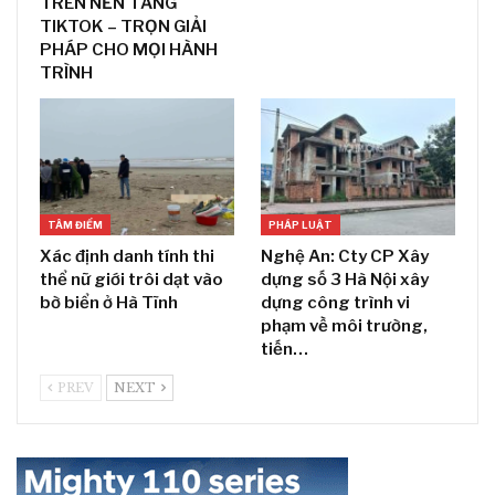
TRÊN NỀN TẢNG
TIKTOK – TRỌN GIẢI
PHÁP CHO MỌI HÀNH
TRÌNH
TÂM ĐIỂM
PHÁP LUẬT
Xác định danh tính thi
Nghệ An: Cty CP Xây
thể nữ giới trôi dạt vào
dựng số 3 Hà Nội xây
bờ biển ở Hà Tĩnh
dựng công trình vi
phạm về môi trường,
tiến…
PREV
NEXT