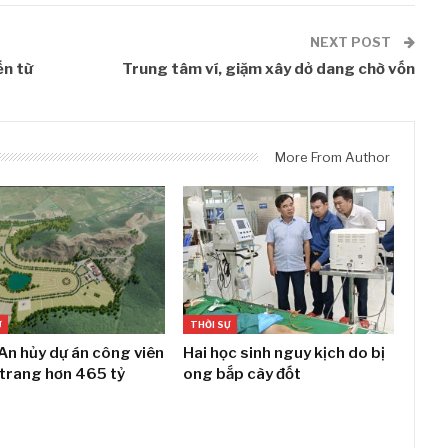
NEXT POST
ến từ
Trung tâm ví, giặm xây dở dang chờ vốn
More From Author
Ự
THỜI SỰ
An hủy dự án công viên
Hai học sinh nguy kịch do bị
 trang hơn 465 tỷ
ong bắp cày đốt