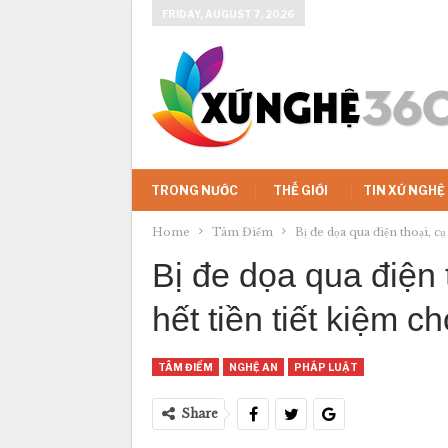
FRIDAY, AUGUST 7, 2026
TRONG NƯỚC
THẾ GIỚI
TIN XỨ NGHỆ
Home
Tâm Điểm
Bị đe dọa qua điện thoại, c
Bị đe dọa qua điện 
hết tiền tiết kiệm 
TÂM ĐIỂM
NGHỆ AN
PHÁP LUẬT
Share