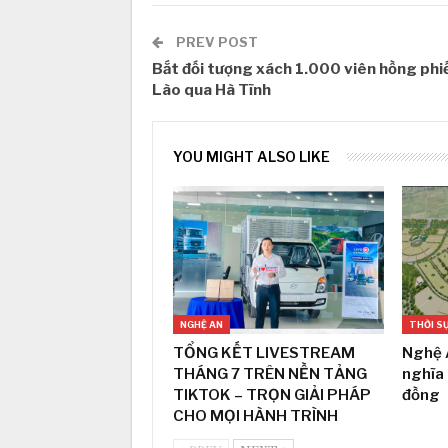
PREV POST
Bắt đối tượng xách 1.000 viên hồng phi
Lào qua Hà Tĩnh
YOU MIGHT ALSO LIKE
NGHỆ AN
THỜI S
TỔNG KẾT LIVESTREAM
Nghệ 
THÁNG 7 TRÊN NỀN TẢNG
nghĩa
TIKTOK – TRỌN GIẢI PHÁP
đồng
CHO MỌI HÀNH TRÌNH