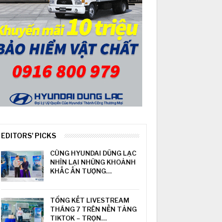
EDITORS' PICKS
CÙNG HYUNDAI DŨNG LẠC
NHÌN LẠI NHỮNG KHOẢNH
KHẮC ẤN TƯỢNG…
TỔNG KẾT LIVESTREAM
THÁNG 7 TRÊN NỀN TẢNG
TIKTOK – TRỌN…