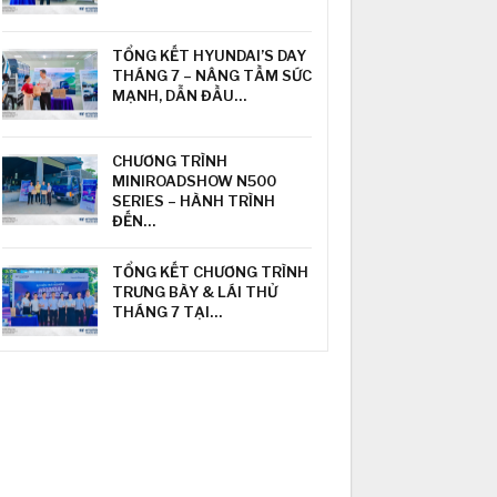
TỔNG KẾT HYUNDAI’S DAY
THÁNG 7 – NÂNG TẦM SỨC
MẠNH, DẪN ĐẦU…
CHƯƠNG TRÌNH
MINIROADSHOW N500
SERIES – HÀNH TRÌNH
ĐẾN…
TỔNG KẾT CHƯƠNG TRÌNH
TRƯNG BÀY & LÁI THỬ
THÁNG 7 TẠI…