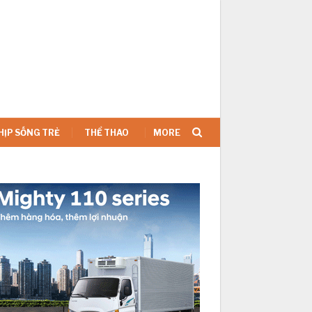
SIGN IN
HỊP SỐNG TRẺ
THỂ THAO
MORE