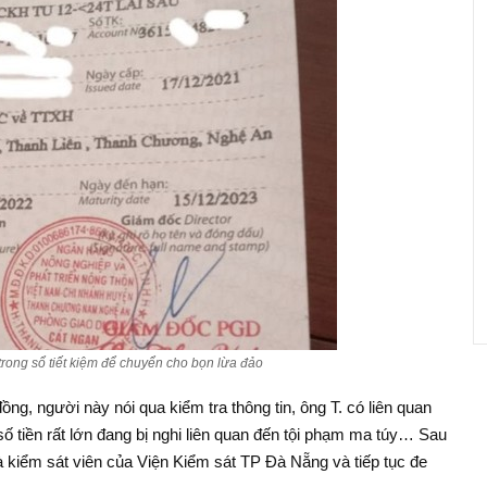
 trong sổ tiết kiệm để chuyển cho bọn lừa đảo
 đồng, người này nói qua kiểm tra thông tin, ông T. có liên quan
ố tiền rất lớn đang bị nghi liên quan đến tội phạm ma túy… Sau
à kiểm sát viên của Viện Kiểm sát TP Đà Nẵng và tiếp tục đe