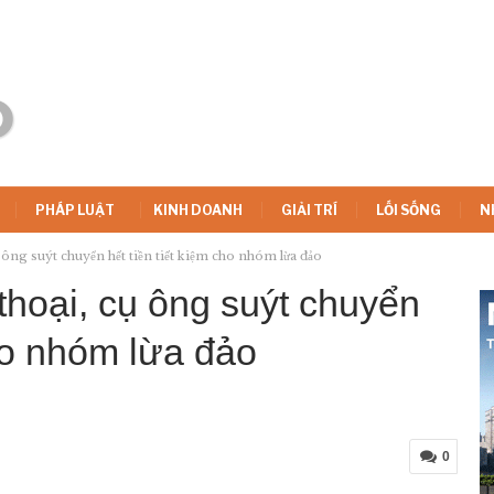
PHÁP LUẬT
KINH DOANH
GIẢI TRÍ
LỐI SỐNG
N
ụ ông suýt chuyển hết tiền tiết kiệm cho nhóm lừa đảo
thoại, cụ ông suýt chuyển
cho nhóm lừa đảo
0