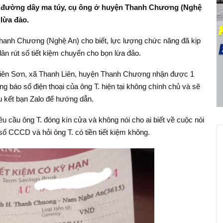
 đường dây ma túy, cụ ông ở huyện Thanh Chương (Nghệ
lừa đảo.
Thanh Chương (Nghệ An) cho biết, lực lượng chức năng đã kịp
n rút sổ tiết kiệm chuyển cho bọn lừa đảo.
m Liên Sơn, xã Thanh Liên, huyện Thanh Chương nhận được 1
ng báo số điện thoại của ông T. hiện tại không chính chủ và sẽ
u kết bạn Zalo để hướng dẫn.
yêu cầu ông T. đóng kín cửa và không nói cho ai biết về cuộc nói
ố CCCD và hỏi ông T. có tiền tiết kiệm không.