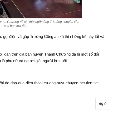
anh Chương đã kịp thời ngăn ông T. không chuyển tiền
cho bọn lừa đảo
tục gọi điện và gặp Trưởng Công an xã thì những kẻ này tắt và
ười dân trên địa bàn huyện Thanh Chương đã bị một số đối
 là phụ nữ và người già, người lớn tuổi…
bi-de-doa-qua-dien-thoai-cu-ong-suyt-chuyen-het-tien-tiet-
0