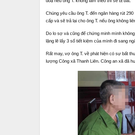
doạ nếu ông T. không làm theo thì sẽ bị bắt.
Chúng yêu cầu ông T. đến ngân hàng rút 290 
cấp và sẽ trả lại cho ông T. nếu ông không li
Do lo sợ và cũng để chứng minh mình không 
lặng lẽ lấy 3 sổ tiết kiệm của mình đi sang n
Rất may, vợ ông T. về phát hiện có sự bất th
lượng Công xã Thanh Liên. Công an xã đã hướ