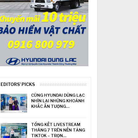
EDITORS' PICKS
CÙNG HYUNDAI DŨNG LẠC
NHÌN LẠI NHỮNG KHOẢNH
KHẮC ẤN TƯỢNG…
TỔNG KẾT LIVESTREAM
THÁNG 7 TRÊN NỀN TẢNG
TIKTOK – TRỌN…