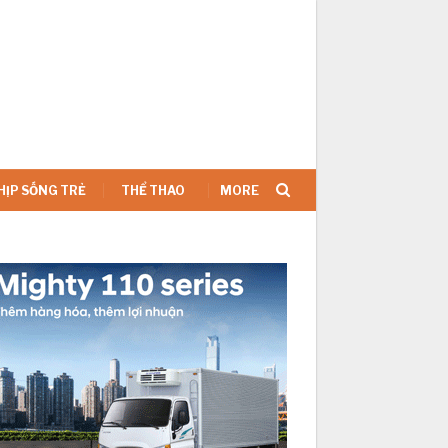
SIGN IN
HỊP SỐNG TRẺ
THỂ THAO
MORE