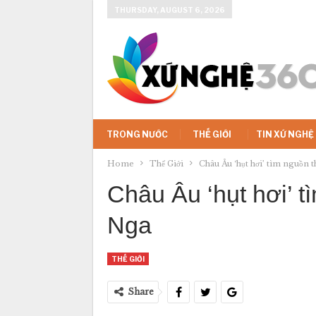
THURSDAY, AUGUST 6, 2026
TRONG NƯỚC
THẾ GIỚI
TIN XỨ NGHỆ
Home
Thế Giới
Châu Âu ‘hụt hơi’ tìm nguồn t
Châu Âu ‘hụt hơi’ t
Nga
THẾ GIỚI
Share