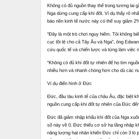
Không có đủ nguồn thay thế trong tương lai g
Nga dừng cung cấp khí đốt. Ví dụ thấy rõ nh
báo nền kinh tế nước này có thể suy giảm 2%
“Đây là một trò chơi nguy hiểm. Tôi không bi
cục tồi tệ cho cả Tây Âu và Nga”, ông Edwar
cứu quốc tế và chiến lược và từng làm việc n
“Không có đủ khí đốt tự nhiên để họ tìm nguồn
nhiều hơn và nhanh chóng hơn cho dù các nư
Ví dụ điển hình ở Đức
Đức, đầu tàu kinh tế của châu Âu, đặc biệt 
nguồn cung cấp khí đốt tự nhiên của Đức đến
Đức đã giảm nhập khẩu khí đốt của Nga xuốn
số này về 0. Đức thiếu cơ sở hạ tầng nhập kh
năng lượng hạt nhân khiến Đức chỉ còn 3 lò 