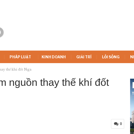
PHÁP LUẬT
KINH DOANH
GIẢI TRÍ
LỐI SỐNG
N
hay thế khí đốt Nga
ìm nguồn thay thế khí đốt
0