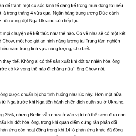
ần để tránh một cú sốc kinh tế đáng kể trong mùa đông tới nếu
ất là trong tháng 4 vừa qua, Ngân hàng trung ương Đức cảnh
 nếu xung đột Nga-Ukraine còn tiếp tục.
ết mọi chuyện sẽ kết thúc như thế nào. Có vẻ như sẽ có một kết
d Chow, một học giả an ninh năng lượng tại Trung tâm nghiên
hiều năm trong lĩnh vực năng lượng, cho biết.
 thay thế. Không ai có thể sản xuất khí đốt tự nhiên hóa lỏng
ớc có kỳ vọng thế nào đi chăng nữa”, ông Chow nói.
không được chuẩn bị cho tình huống như lúc này. Hơn một nửa
 từ Nga trước khi Nga tiến hành chiến dịch quân sự ở Ukraine.
g 35%, nhưng Berlin vẫn chưa ở vào vị trí có thể sớm đưa con
ẩu khí đốt hóa lỏng, trong khi quan điểm cứng rắn phản đối
phản ứng còn hoạt động trong khi 14 lò phản ứng khác đã đóng