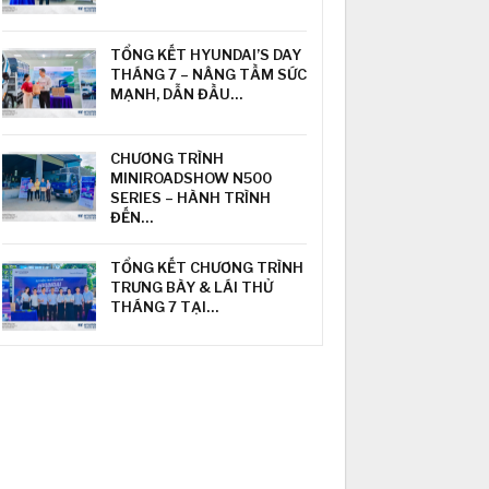
TỔNG KẾT HYUNDAI’S DAY
THÁNG 7 – NÂNG TẦM SỨC
MẠNH, DẪN ĐẦU…
CHƯƠNG TRÌNH
MINIROADSHOW N500
SERIES – HÀNH TRÌNH
ĐẾN…
TỔNG KẾT CHƯƠNG TRÌNH
TRƯNG BÀY & LÁI THỬ
THÁNG 7 TẠI…