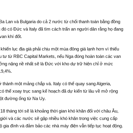
Ba Lan và Bulgaria do cả 2 nước từ chối thanh toán bằng đồng
 đó có Đức và Italy đã tìm cách trấn an người dân rằng họ đang
van khí đốt.
iến lục địa già phải chịu một mùa đông giá lạnh hơn vì thiếu
u tư từ RBC Capital Markets, nếu Nga đóng hoàn toàn các van
ưởng nặng nề nhất sẽ là Đức với kho dự trữ hiện chỉ ở mức
19,4%.
rở thành một mảng chắp vá. Italy có thể quay sang Algeria,
có thể xoay trục sang kế hoạch đã dự kiến từ lâu về mở rộng
một đường ống từ Na Uy.
 18 tháng tới sẽ là khoảng thời gian khó khăn đối với châu Âu,
ế giới và các nước sẽ gặp nhiều khó khăn trong việc cung cấp
 gia đình và đảm bảo các nhà máy điện vẫn tiếp tục hoạt động.