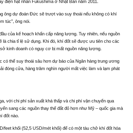
áy điện hạt nhân Fukushima ở Nhật Bản năm 2011.
ng ông dự đoán Đức sẽ trượt vào suy thoái nếu không có khí
m túc”, ông nói.
 đầu của kế hoạch khẩn cấp năng lượng. Tuy nhiên, nếu nguồn
 là chia tỉ lệ sử dụng. Khi đó, khí đốt sẽ được ưu tiên cho các
ơ sở kinh doanh có nguy cơ bị mất nguồn năng lượng.
c có thể suy thoái sâu hơn dự báo của Ngân hàng trung ương
i đóng cửa, hàng trăm nghìn người mất việc làm và lạm phát
a, với chi phí sản xuất khá thấp và chi phí vận chuyển qua
uyển sang các nguồn thay thế đắt đỏ hơn như Mỹ – quốc gia mà
í đốt nào.
D/feet khối (52,5 USD/mét khối) để có một tàu chở khí đốt hóa