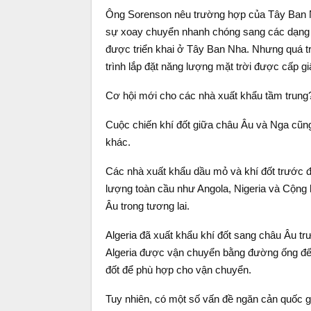
Ông Sorenson nêu trường hợp của Tây Ban Nh
sự xoay chuyển nhanh chóng sang các dạng n
được triển khai ở Tây Ban Nha. Nhưng quá tr
trình lắp đặt năng lượng mặt trời được cấp g
Cơ hội mới cho các nhà xuất khẩu tầm trung
Cuộc chiến khí đốt giữa châu Âu và Nga cũng
khác.
Các nhà xuất khẩu dầu mỏ và khí đốt trước đâ
lượng toàn cầu như Angola, Nigeria và Cộng 
Âu trong tương lai.
Algeria đã xuất khẩu khí đốt sang châu Âu tr
Algeria được vận chuyển bằng đường ống đến 
đốt để phù hợp cho vận chuyển.
Tuy nhiên, có một số vấn đề ngăn cản quốc g