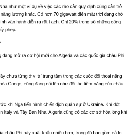
a như một ví dụ về việc các rào cản quy định cũng cản trở
ăng lượng khác. Có hơn 70 gigawatt điện mặt trời đang chờ
ình vận hành diễn ra rất ì ạch. Chỉ 20% trong số những công
iấy phép.
?
 đang mở ra cơ hội mới cho Algeria và các quốc gia châu Phi
y chưa từng ở vị trí trung tâm trong các cuộc đối thoại năng
hòa Congo, cũng đang nổi lên như đối tác tiềm năng của châu
ước khi Nga tiến hành chiến dịch quân sự ở Ukraine. Khí đốt
Italy và Tây Ban Nha. Algeria cũng có các cơ sở hóa lỏng khí
ia châu Phi này xuất khẩu nhiều hơn, trong đó bao gồm cả lo