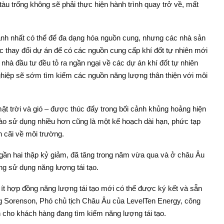
tàu trống không sẽ phải thực hiện hành trình quay trở về, mất
h nhất có thể để đa dạng hóa nguồn cung, nhưng các nhà sản
ệc thay đổi dự án để có các nguồn cung cấp khí đốt tự nhiên mới
nhà đầu tư đều tỏ ra ngần ngại về các dự án khí đốt tự nhiên
ghiệp sẽ sớm tìm kiếm các nguồn năng lượng thân thiện với môi
ặt trời và gió – được thúc đẩy trong bối cảnh khủng hoảng hiện
vào sử dụng nhiều hơn cũng là một kế hoạch dài hạn, phức tạp
 cãi về môi trường.
au gần hai thập kỷ giảm, đã tăng trong năm vừa qua và ở châu Âu
ng sử dụng năng lượng tái tạo.
 ít hợp đồng năng lượng tái tạo mới có thể được ký kết và sẵn
 Sorenson, Phó chủ tịch Châu Âu của LevelTen Energy, công
 cho khách hàng đang tìm kiếm năng lượng tái tạo.