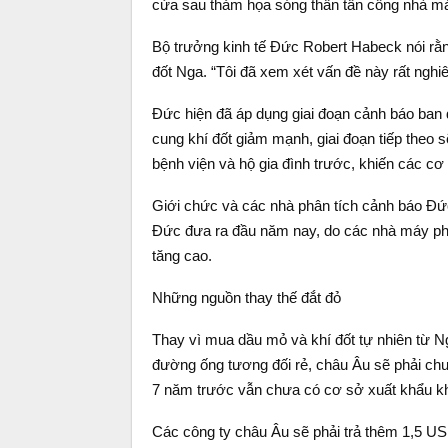
cửa sau thảm họa sóng thần tấn công nhà m
Bộ trưởng kinh tế Đức Robert Habeck nói rằ
đốt Nga. “Tôi đã xem xét vấn đề này rất nghiê
Đức hiện đã áp dụng giai đoạn cảnh báo ban
cung khí đốt giảm mạnh, giai đoạn tiếp theo sẽ
bệnh viện và hộ gia đình trước, khiến các c
Giới chức và các nhà phân tích cảnh báo Đứ
Đức đưa ra đầu năm nay, do các nhà máy phả
tăng cao.
Những nguồn thay thế đắt đỏ
Thay vì mua dầu mỏ và khí đốt tự nhiên từ Ng
đường ống tương đối rẻ, châu Âu sẽ phải ch
7 năm trước vẫn chưa có cơ sở xuất khẩu kh
Các công ty châu Âu sẽ phải trả thêm 1,5 US