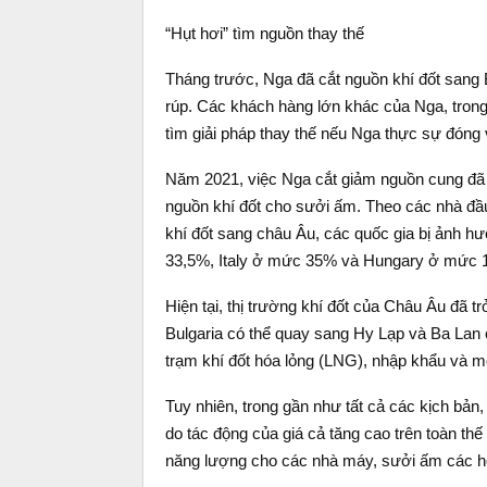
“Hụt hơi” tìm nguồn thay thế
Tháng trước, Nga đã cắt nguồn khí đốt sang 
rúp. Các khách hàng lớn khác của Nga, trong
tìm giải pháp thay thế nếu Nga thực sự đóng 
Năm 2021, việc Nga cắt giảm nguồn cung đã kh
nguồn khí đốt cho sưởi ấm. Theo các nhà đầ
khí đốt sang châu Âu, các quốc gia bị ảnh h
33,5%, Italy ở mức 35% và Hungary ở mức 
Hiện tại, thị trường khí đốt của Châu Âu đã t
Bulgaria có thể quay sang Hy Lạp và Ba Lan 
trạm khí đốt hóa lỏng (LNG), nhập khẩu và 
Tuy nhiên, trong gần như tất cả các kịch bản,
do tác động của giá cả tăng cao trên toàn th
năng lượng cho các nhà máy, sưởi ấm các hộ